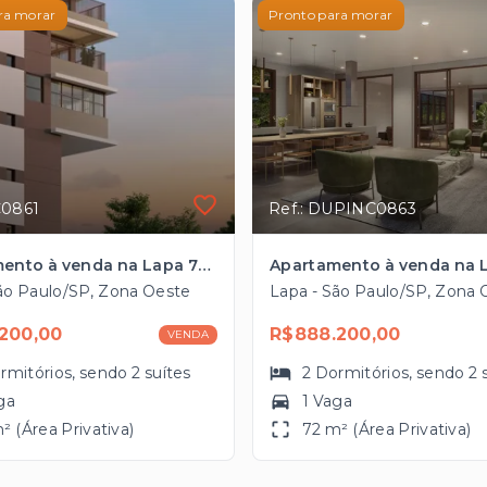
ra morar
Pronto para morar
C0861
Ref.: DUPINC0863
Apartamento à venda na Lapa 72m², 2 suítes, 1 vaga próximo ao Bourbon Shopping
ão Paulo/SP, Zona Oeste
Lapa - São Paulo/SP, Zona 
200,00
R$888.200,00
VENDA
rmitórios
, sendo
2
suítes
2
Dormitórios
, sendo
2
ga
1 Vaga
² (Área Privativa)
72 m² (Área Privativa)