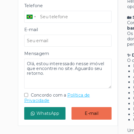
Res
Telefone
opo
🏡
C
ba
E-mail
Os 
do
per
Mensagem
✨ 
O c
Concordo com a
Política de
Privacidade
WhatsApp
E-mail
Um 