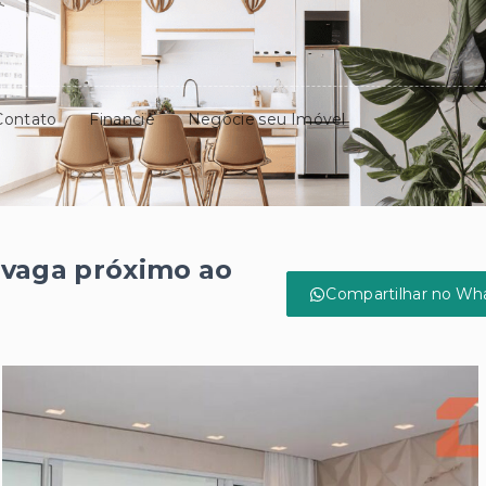
Contato
Financie
Negocie seu Imóvel
 vaga próximo ao
Compartilhar no Wh