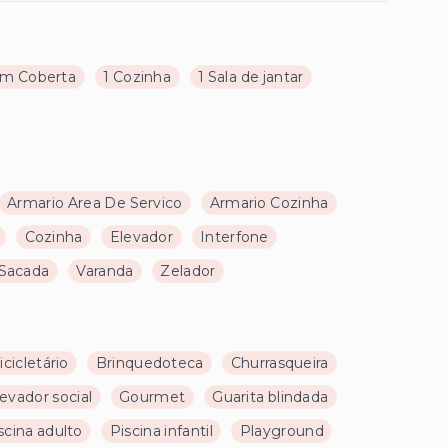
m Coberta
1 Cozinha
1 Sala de jantar
Armario Area De Servico
Armario Cozinha
Cozinha
Elevador
Interfone
Sacada
Varanda
Zelador
icicletário
Brinquedoteca
Churrasqueira
evador social
Gourmet
Guarita blindada
scina adulto
Piscina infantil
Playground