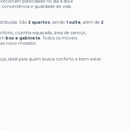
orcionam praticidade no dia a dia e
 conveniência e qualidade de vida.
stribuída. São
2 quartos
, sendo
1 suíte
, além de
2
tório, cozinha equipada, área de serviço,
com
box e gabinete
. Todos os móveis
e ao novo morador.
ça, ideal para quem busca conforto e bem-estar:
.