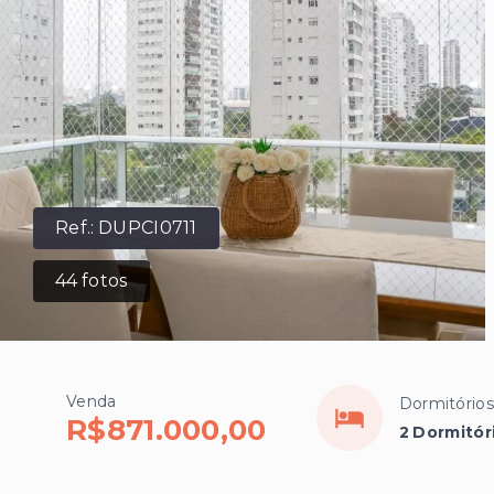
Ref.:
DUPCI0711
44
fotos
Venda
Dormitórios
R$871.000,00
2 Dormitóri