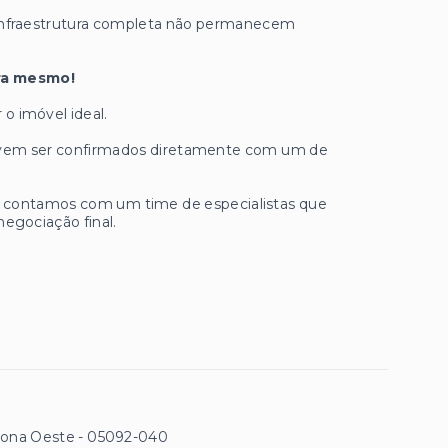
 infraestrutura completa não permanecem
ora mesmo!
 o imóvel ideal.
 devem ser confirmados diretamente com um de
ue contamos com um time de especialistas que
negociação final.
Zona Oeste
- 05092-040