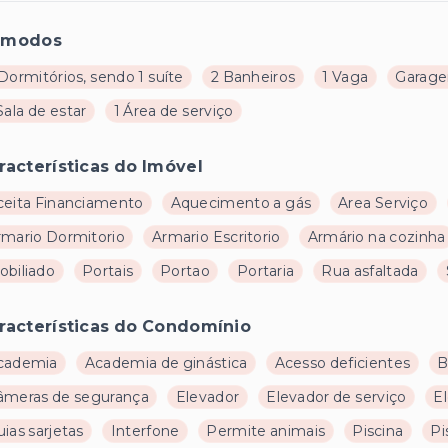
ômodos
Dormitórios, sendo 1 suíte
2 Banheiros
1 Vaga
Garage
Sala de estar
1 Área de serviço
racterísticas do Imóvel
ceita Financiamento
Aquecimento a gás
Area Serviço
rmario Dormitorio
Armario Escritorio
Armário na cozinha
obiliado
Portais
Portao
Portaria
Rua asfaltada
racterísticas do Condomínio
cademia
Academia de ginástica
Acesso deficientes
B
âmeras de segurança
Elevador
Elevador de serviço
El
ias sarjetas
Interfone
Permite animais
Piscina
Pi