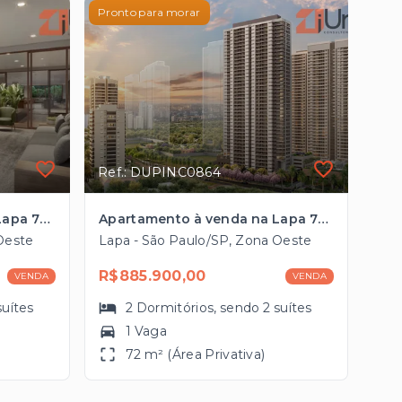
Pronto para morar
Ref.: DUPINC0864
Apartamento à venda na Lapa 72m², 2 suítes, 1 vaga próximo ao Bourbon Shopping
Apartamento à venda na Lapa 72m², 2 suítes, 1 vaga próximo ao Bourbon Shopping
Oeste
Lapa - São Paulo/SP, Zona Oeste
R$885.900,00
VENDA
VENDA
suítes
2
Dormitórios
, sendo
2
suítes
1 Vaga
72 m² (Área Privativa)