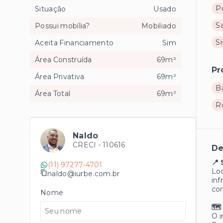
Po
Situação
Usado
Sa
Possui mobília?
Mobiliado
S
Aceita Financiamento
Sim
Área Construída
69m²
Pr
Área Privativa
69m²
B
Área Total
69m²
R
Naldo
CRECI -
110616
De
📍 
(11) 97277-4701
Loc
naldo@iurbe.com.br
inf
com
Nome
🗺
O i