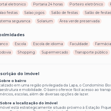
rtal eletronico
Portaria 24 horas
Porteiro eletrônico
lao festas
Salao jogos
Salão de festas
Salão de festas
istema seguranca
Solarium
Área verde preservada
oximidades
anco
Escola
Escola de idioma
Faculdade
Farmáci
odovia
Shopping
Supermercado
Transporte público
scrição do imóvel
Sobre o bairro
alizado em uma região privilegiada da Lapa, o Condomínio Bo
raestrutura e mobilidade. O bairro oferece fácil acesso ao tran
ércios, escolas, além de diversas opções de lazer.
️ Sobre a localização do imóvel
móvel está estrategicamente situado próximo à Estação Piquer