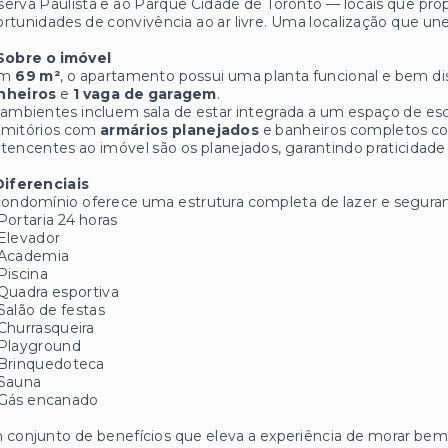
erva Paulista e ao Parque Cidade de Toronto — locais que prop
rtunidades de convivência ao ar livre. Uma localização que une
 Sobre o imóvel
om
69 m²
, o apartamento possui uma planta funcional e bem di
nheiros
e
1 vaga de garagem
.
ambientes incluem sala de estar integrada a um espaço de escri
rmitórios com
armários planejados
e banheiros completos 
tencentes ao imóvel são os planejados, garantindo praticidad
Diferenciais
ondomínio oferece uma estrutura completa de lazer e seguran
Portaria 24 horas
Elevador
Academia
Piscina
Quadra esportiva
Salão de festas
Churrasqueira
Playground
Brinquedoteca
Sauna
Gás encanado
conjunto de benefícios que eleva a experiência de morar bem