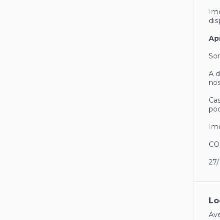
Imó
dis
Ap
Som
A d
nos
Cas
pod
Imó
CO
27/
Lo
Ave