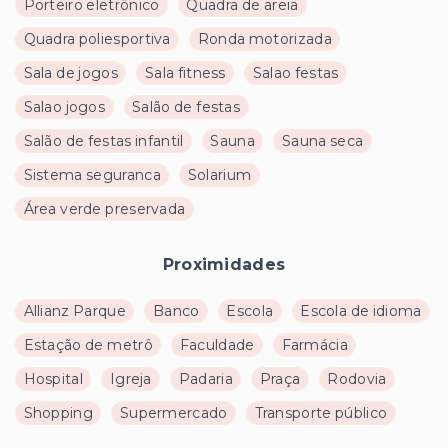
Porteiro eletrônico
Quadra de areia
Quadra poliesportiva
Ronda motorizada
Sala de jogos
Sala fitness
Salao festas
Salao jogos
Salão de festas
Salão de festas infantil
Sauna
Sauna seca
Sistema seguranca
Solarium
Área verde preservada
Proximidades
Allianz Parque
Banco
Escola
Escola de idioma
Estação de metrô
Faculdade
Farmácia
Hospital
Igreja
Padaria
Praça
Rodovia
Shopping
Supermercado
Transporte público