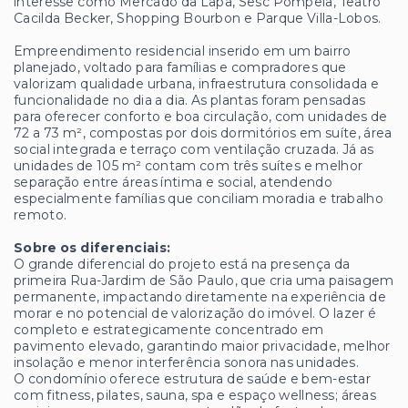
interesse como Mercado da Lapa, Sesc Pompeia, Teatro
Cacilda Becker, Shopping Bourbon e Parque Villa-Lobos.
Empreendimento residencial inserido em um bairro
planejado, voltado para famílias e compradores que
valorizam qualidade urbana, infraestrutura consolidada e
funcionalidade no dia a dia. As plantas foram pensadas
para oferecer conforto e boa circulação, com unidades de
72 a 73 m², compostas por dois dormitórios em suíte, área
social integrada e terraço com ventilação cruzada. Já as
unidades de 105 m² contam com três suítes e melhor
separação entre áreas íntima e social, atendendo
especialmente famílias que conciliam moradia e trabalho
remoto.
Sobre os diferenciais:
O grande diferencial do projeto está na presença da
primeira Rua-Jardim de São Paulo, que cria uma paisagem
permanente, impactando diretamente na experiência de
morar e no potencial de valorização do imóvel. O lazer é
completo e estrategicamente concentrado em
pavimento elevado, garantindo maior privacidade, melhor
insolação e menor interferência sonora nas unidades.
O condomínio oferece estrutura de saúde e bem-estar
com fitness, pilates, sauna, spa e espaço wellness; áreas