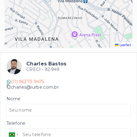
Leaflet
Charles Bastos
CRECI -
92.949
(11) 96373-9475
charles@iurbe.com.br
Nome
Telefone