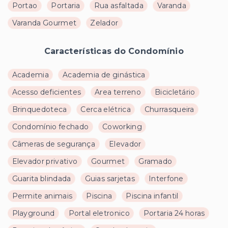
Portao
Portaria
Rua asfaltada
Varanda
Varanda Gourmet
Zelador
Características do Condomínio
Academia
Academia de ginástica
Acesso deficientes
Area terreno
Bicicletário
Brinquedoteca
Cerca elétrica
Churrasqueira
Condomínio fechado
Coworking
Câmeras de segurança
Elevador
Elevador privativo
Gourmet
Gramado
Guarita blindada
Guias sarjetas
Interfone
Permite animais
Piscina
Piscina infantil
Playground
Portal eletronico
Portaria 24 horas