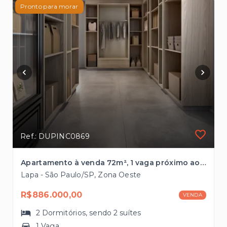
Pronto para morar
Ref.: DUPINC0869
Apartamento à venda 72m², 1 vaga próximo ao Parque Villa-Lobos
Lapa - São Paulo/SP, Zona Oeste
R$886.000,00
VENDA
2
Dormitórios
, sendo
2
suítes
1 Vaga