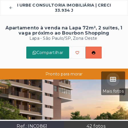
I URBE CONSULTORIA IMOBILIÁRIA | CRECI
33.934 J
Apartamento à venda na Lapa 72m², 2 suítes, 1
vaga próximo ao Bourbon Shopping
Lapa - São Paulo/SP, Zona Oeste
Compartilhar
Pronto para morar
Mais fotos
Ref.:
INC0861
42
fotos