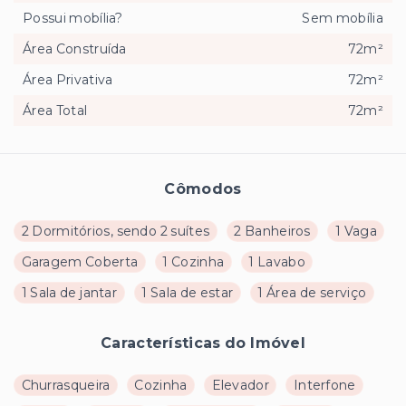
Possui mobília?
Sem mobília
Área Construída
72m²
Área Privativa
72m²
Área Total
72m²
Cômodos
2 Dormitórios, sendo 2 suítes
2 Banheiros
1 Vaga
Garagem Coberta
1 Cozinha
1 Lavabo
1 Sala de jantar
1 Sala de estar
1 Área de serviço
Características do Imóvel
Churrasqueira
Cozinha
Elevador
Interfone