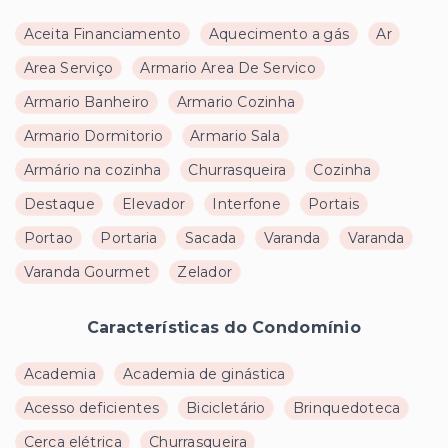
Aceita Financiamento
Aquecimento a gás
Ar
Area Serviço
Armario Area De Servico
Armario Banheiro
Armario Cozinha
Armario Dormitorio
Armario Sala
Armário na cozinha
Churrasqueira
Cozinha
Destaque
Elevador
Interfone
Portais
Portao
Portaria
Sacada
Varanda
Varanda
Varanda Gourmet
Zelador
Características do Condomínio
Academia
Academia de ginástica
Acesso deficientes
Bicicletário
Brinquedoteca
Cerca elétrica
Churrasqueira