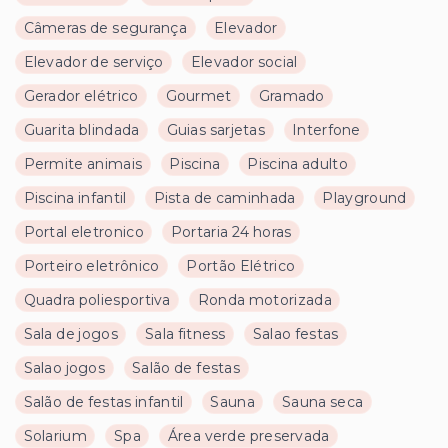
Câmeras de segurança
Elevador
Elevador de serviço
Elevador social
Gerador elétrico
Gourmet
Gramado
Guarita blindada
Guias sarjetas
Interfone
Permite animais
Piscina
Piscina adulto
Piscina infantil
Pista de caminhada
Playground
Portal eletronico
Portaria 24 horas
Porteiro eletrônico
Portão Elétrico
Quadra poliesportiva
Ronda motorizada
Sala de jogos
Sala fitness
Salao festas
Salao jogos
Salão de festas
Salão de festas infantil
Sauna
Sauna seca
Solarium
Spa
Área verde preservada