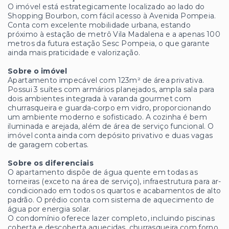
O imóvel está estrategicamente localizado ao lado do
Shopping Bourbon, com fácil acesso à Avenida Pompeia.
Conta com excelente mobilidade urbana, estando
próximo à estação de metrô Vila Madalena e a apenas 100
metros da futura estação Sesc Pompeia, o que garante
ainda mais praticidade e valorização.
Sobre o imóvel
Apartamento impecável com 123m² de área privativa.
Possui 3 suítes com armários planejados, ampla sala para
dois ambientes integrada à varanda gourmet com
churrasqueira e guarda-corpo em vidro, proporcionando
um ambiente moderno e sofisticado. A cozinha é bem
iluminada e arejada, além de área de serviço funcional. O
imóvel conta ainda com depósito privativo e duas vagas
de garagem cobertas.
Sobre os diferenciais
O apartamento dispõe de água quente em todas as
torneiras (exceto na área de serviço), infraestrutura para ar-
condicionado em todos os quartos e acabamentos de alto
padrão. O prédio conta com sistema de aquecimento de
água por energia solar.
O condomínio oferece lazer completo, incluindo piscinas
coberta e descoberta aquecidas, churrasqueira com forno