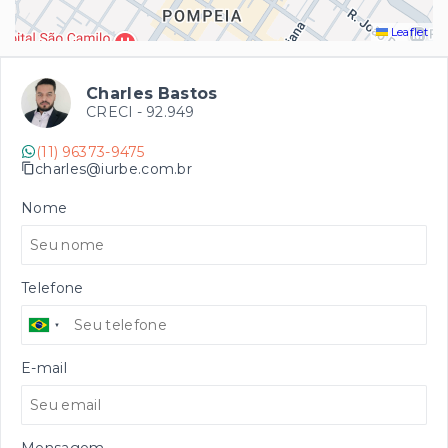
Leaflet
Charles Bastos
CRECI -
92.949
(11) 96373-9475
charles@iurbe.com.br
Nome
Telefone
E-mail
Mensagem