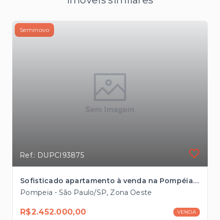
Seminovo
Ref.: DUPCI93875
Sofisticado apartamento à venda na Pompéia com 123m², 3 suítes, 3 vagas próximo ao Bourbon Shopping
Pompeia - São Paulo/SP, Zona Oeste
R$2.452.000,00
VENDA