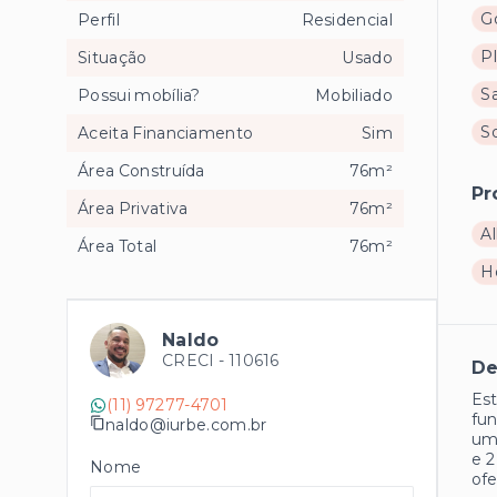
G
Perfil
Residencial
P
Situação
Usado
Sa
Possui mobília?
Mobiliado
S
Aceita Financiamento
Sim
Área Construída
76m²
Pr
Área Privativa
76m²
Al
Área Total
76m²
H
Naldo
CRECI -
110616
De
Est
(11) 97277-4701
fun
naldo@iurbe.com.br
um 
e 
Nome
ofe