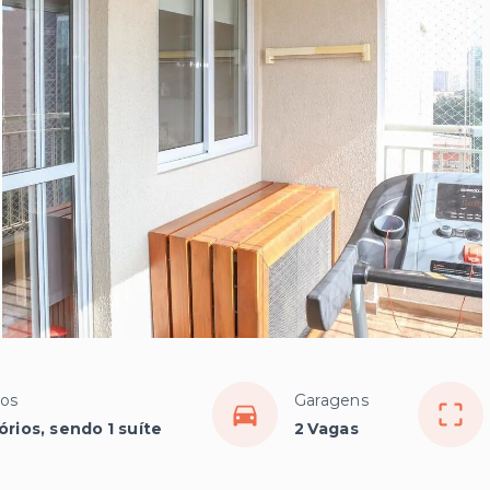
ios
Garagens
órios, sendo 1 suíte
2 Vagas