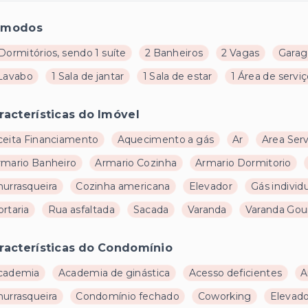
ômodos
Dormitórios, sendo 1 suíte
2 Banheiros
2 Vagas
Garag
 Lavabo
1 Sala de jantar
1 Sala de estar
1 Área de servi
racterísticas do Imóvel
ceita Financiamento
Aquecimento a gás
Ar
Area Ser
rmario Banheiro
Armario Cozinha
Armario Dormitorio
hurrasqueira
Cozinha americana
Elevador
Gás individ
rtaria
Rua asfaltada
Sacada
Varanda
Varanda Go
racterísticas do Condomínio
cademia
Academia de ginástica
Acesso deficientes
A
hurrasqueira
Condomínio fechado
Coworking
Elevad