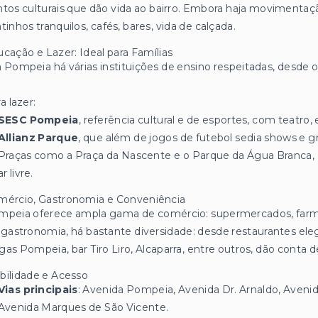
tos culturais que dão vida ao bairro. Embora haja movimentaçã
tinhos tranquilos, cafés, bares, vida de calçada.
cação e Lazer: Ideal para Famílias
Pompeia há várias instituições de ensino respeitadas, desde o 
a lazer:
SESC Pompeia
, referência cultural e de esportes, com teatro, 
Allianz Parque
, que além de jogos de futebol sedia shows e 
Praças como a Praça da Nascente e o Parque da Água Branca, 
ar livre.
mércio, Gastronomia e Conveniência
peia oferece ampla gama de comércio: supermercados, farmáci
gastronomia, há bastante diversidade: desde restaurantes el
as Pompeia, bar Tiro Liro, Alcaparra, entre outros, dão conta d
bilidade e Acesso
Vias principais
: Avenida Pompeia, Avenida Dr. Arnaldo, Aveni
Avenida Marques de São Vicente.