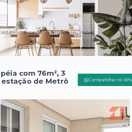
Contato
Financie
Negocie seu Imóvel
péia com 76m², 3
a estação de Metrô
Compartilhar no Wh