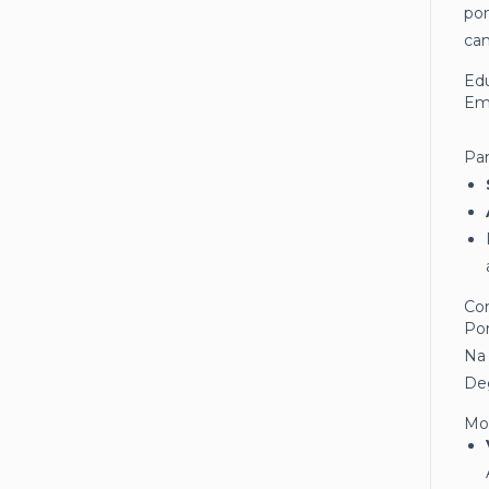
pon
can
Edu
Em 
Par
Co
Pom
Na 
Deg
Mo