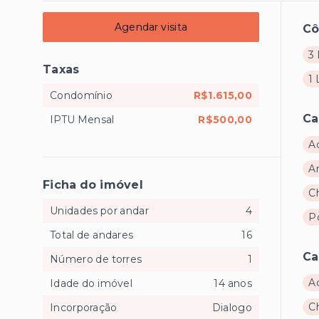
Agendar visita
C
3 
Taxas
1
Condomínio
R$1.615,00
Ca
IPTU Mensal
R$500,00
A
A
Ficha do imóvel
C
Unidades por andar
4
Po
Total de andares
16
Ca
Número de torres
1
A
Idade do imóvel
14 anos
C
Incorporação
Dialogo