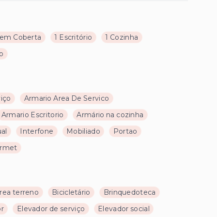
em Coberta
1 Escritório
1 Cozinha
ço
viço
Armario Area De Servico
Armario Escritorio
Armário na cozinha
ual
Interfone
Mobiliado
Portao
urmet
rea terreno
Bicicletário
Brinquedoteca
or
Elevador de serviço
Elevador social