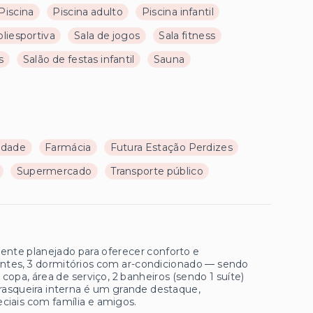
Piscina
Piscina adulto
Piscina infantil
liesportiva
Sala de jogos
Sala fitness
s
Salão de festas infantil
Sauna
ldade
Farmácia
Futura Estação Perdizes
Supermercado
Transporte público
ente planejado para oferecer conforto e
ntes, 3 dormitórios com ar-condicionado — sendo
copa, área de serviço, 2 banheiros (sendo 1 suíte)
asqueira interna é um grande destaque,
iais com família e amigos.