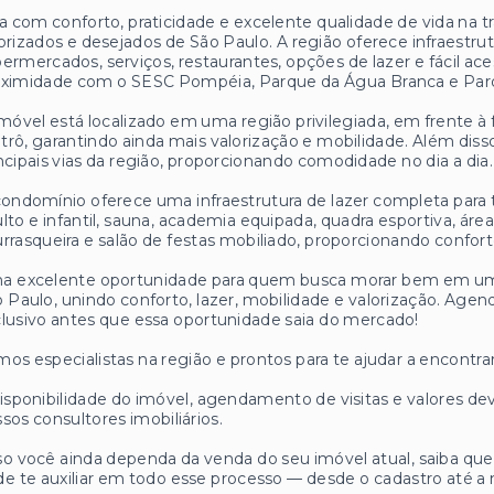
a com conforto, praticidade e excelente qualidade de vida na t
orizados e desejados de São Paulo. A região oferece infraestr
ermercados, serviços, restaurantes, opções de lazer e fácil ac
oximidade com o SESC Pompéia, Parque da Água Branca e Pa
móvel está localizado em uma região privilegiada, em frente 
rô, garantindo ainda mais valorização e mobilidade. Além disso,
ncipais vias da região, proporcionando comodidade no dia a dia.
ondomínio oferece uma infraestrutura de lazer completa para to
lto e infantil, sauna, academia equipada, quadra esportiva, área
rrasqueira e salão de festas mobiliado, proporcionando confor
a excelente oportunidade para quem busca morar bem em uma
 Paulo, unindo conforto, lazer, mobilidade e valorização. Agen
lusivo antes que essa oportunidade saia do mercado!
os especialistas na região e prontos para te ajudar a encontrar
isponibilidade do imóvel, agendamento de visitas e valores
sos consultores imobiliários.
o você ainda dependa da venda do seu imóvel atual, saiba q
e te auxiliar em todo esse processo — desde o cadastro até a 