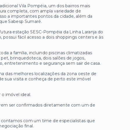
radicional Vila Pompéia, um dos bairros mais
utura completa, com ampla variedade de
esso a importantes pontos da cidade, além da
rque Sabesp Sumaré.
à futura estação SESC-Pompéia da Linha Laranja do
 possui fácil acesso a dois shoppings centers e às
da a família, incluindo piscinas climatizadas
 pet, brinquedoteca, dois salões de jogos,
to, entretenimento e segurança sem sair de casa.
 das melhores localizações da zona oeste de
de sua visita e conheça de perto este imóvel
 o imóvel ideal.
 devem ser confirmados diretamente com um de
ue contamos com um time de especialistas que
negociação final.