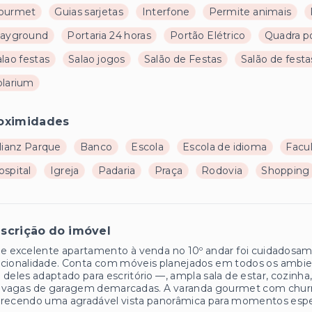
ourmet
Guias sarjetas
Interfone
Permite animais
layground
Portaria 24 horas
Portão Elétrico
Quadra po
lao festas
Salao jogos
Salão de Festas
Salão de festa
olarium
oximidades
lianz Parque
Banco
Escola
Escola de idioma
Facu
ospital
Igreja
Padaria
Praça
Rodovia
Shopping
scrição do imóvel
e excelente apartamento à venda no 10º andar foi cuidadosam
cionalidade. Conta com móveis planejados em todos os ambie
deles adaptado para escritório —, ampla sala de estar, cozinha, 
2 vagas de garagem demarcadas. A varanda gourmet com churr
recendo uma agradável vista panorâmica para momentos espec