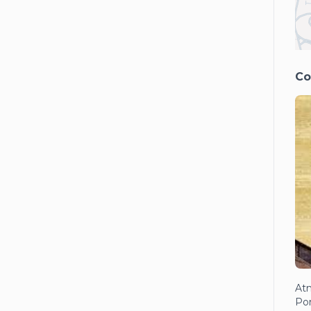
Co
Atm
Pom