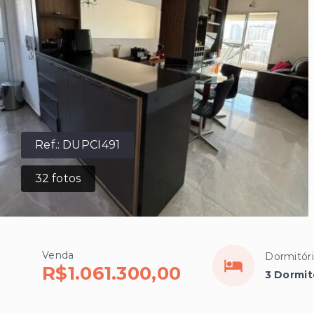
Ref.:
DUPCI491
32
fotos
Venda
Dormitór
R$1.061.300,00
3 Dormit