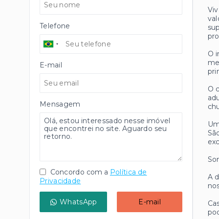
Viv
val
Telefone
sup
pr
O i
met
E-mail
pri
O c
adu
Mensagem
chu
Um
São
exc
Som
Concordo com a
Política de
A d
Privacidade
nos
WhatsApp
E-mail
Cas
pod