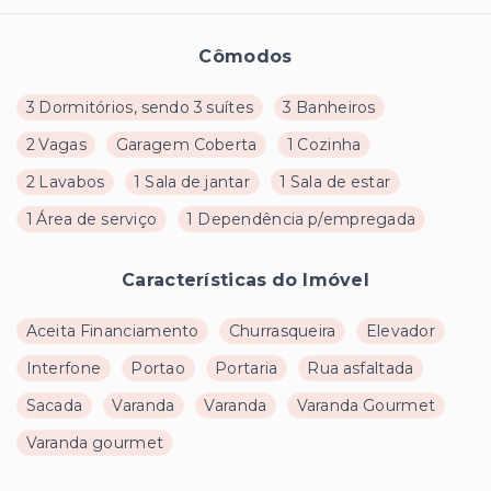
Cômodos
3 Dormitórios, sendo 3 suítes
3 Banheiros
2 Vagas
Garagem Coberta
1 Cozinha
2 Lavabos
1 Sala de jantar
1 Sala de estar
1 Área de serviço
1 Dependência p/empregada
Características do Imóvel
Aceita Financiamento
Churrasqueira
Elevador
Interfone
Portao
Portaria
Rua asfaltada
Sacada
Varanda
Varanda
Varanda Gourmet
Varanda gourmet