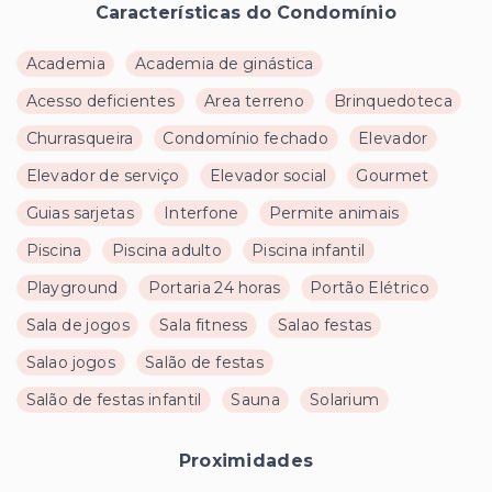
Características do Condomínio
Academia
Academia de ginástica
Acesso deficientes
Area terreno
Brinquedoteca
Churrasqueira
Condomínio fechado
Elevador
Elevador de serviço
Elevador social
Gourmet
Guias sarjetas
Interfone
Permite animais
Piscina
Piscina adulto
Piscina infantil
Playground
Portaria 24 horas
Portão Elétrico
Sala de jogos
Sala fitness
Salao festas
Salao jogos
Salão de festas
Salão de festas infantil
Sauna
Solarium
Proximidades