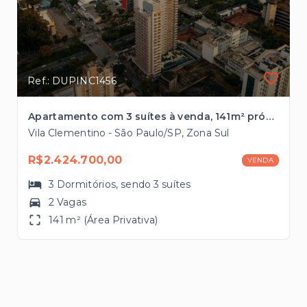
Ref.: DUPINC1456
Apartamento com 3 suítes à venda, 141m² próximo à Estação AACD-Servidor do metrô.
Vila Clementino - São Paulo/SP, Zona Sul
R$2.424.700,00
VENDA
3
Dormitórios
, sendo
3
suítes
2 Vagas
141 m² (Área Privativa)