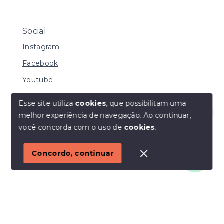
Social
Instagram
Facebook
Youtube
Esse site utiliza
cookies
, que possibilitam uma
melhor experiência de navegação.
Ao continuar,
© Copyright 2026 - I URBE CONSULTORIA
Olá! Estamos disponíveis para te ajudar.
você concorda com o uso de
cookies
.
IMOBILIÁRIA | CRECI 33.934 J - Todos os direitos
reservados
1
Concordo, continuar
SITE PARA IMOBILIARIA
Início
Histórico
Favoritos