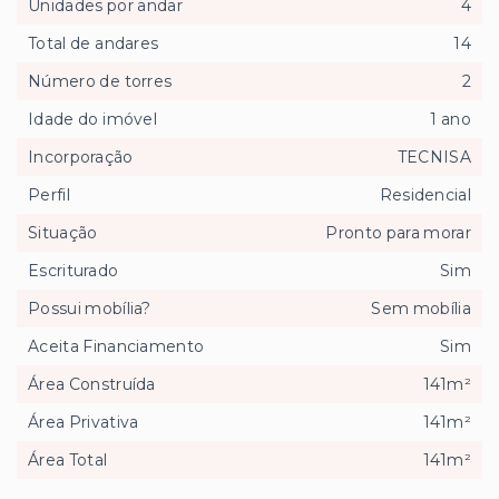
Unidades por andar
4
Total de andares
14
Número de torres
2
Idade do imóvel
1 ano
Incorporação
TECNISA
Perfil
Residencial
Situação
Pronto para morar
Escriturado
Sim
Possui mobília?
Sem mobília
Aceita Financiamento
Sim
Área Construída
141m²
Área Privativa
141m²
Área Total
141m²