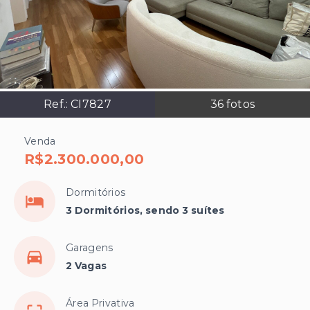
Ref.:
CI7827
36
fotos
Venda
R$2.300.000,00
Dormitórios
3 Dormitórios, sendo 3 suítes
Garagens
2 Vagas
Área Privativa