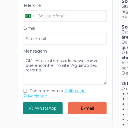
So
Telefone
Sit
reg
e a
So
E-mail
Est
áre
Ori
qua
Mensagem
O l
ch
A c
bem
O 
Di
O c
Concordo com a
Política de
Privacidade
WhatsApp
E-mail