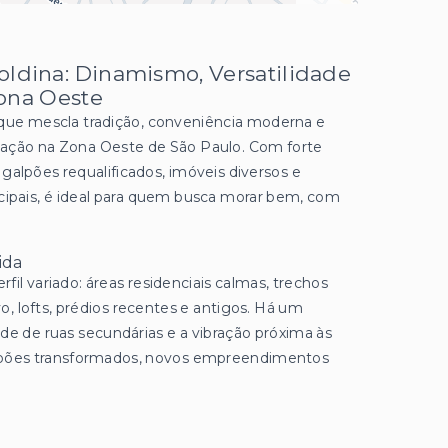
oldina: Dinamismo, Versatilidade
Zona Oeste
 que mescla tradição, conveniência moderna e
ização na Zona Oeste de São Paulo. Com forte
galpões requalificados, imóveis diversos e
ncipais, é ideal para quem busca morar bem, com
ida
fil variado: áreas residenciais calmas, trechos
, lofts, prédios recentes e antigos. Há um
ade de ruas secundárias e a vibração próxima às
alpões transformados, novos empreendimentos