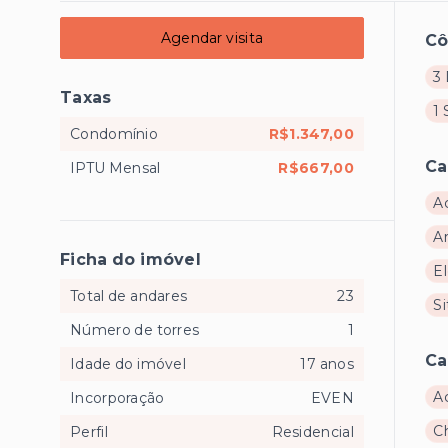
Agendar visita
C
3 
Taxas
1 
Condomínio
R$1.347,00
Ca
IPTU Mensal
R$667,00
A
A
Ficha do imóvel
E
Total de andares
23
Si
Número de torres
1
Ca
Idade do imóvel
17 anos
A
Incorporação
EVEN
C
Perfil
Residencial