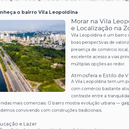
nheça o bairro Vila Leopoldina
Morar na Vila Leop
e Localização na 
Vila Leopoldina é um bairro
boas perspectivas de valor
presença de comércio local, 
excelente acesso a vias pri
múltiplas opções ao redor.
Atmosfera e Estilo de V
A Vila Leopoldina tem um per
com comércio bastante ativo
contraste entre a tranquilid
nidas mais comerciais. O bairro mostra evolução urbana — g
ernos convivendo com construções tradicionais.
ucação e Lazer