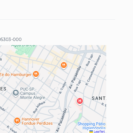
 05303-000
Leaflet