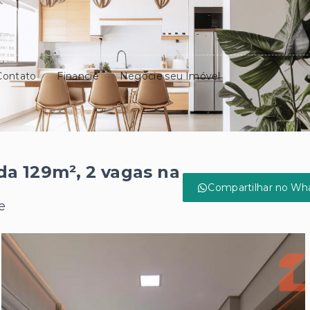
Contato
Financie
Negocie seu Imóvel
a 129m², 2 vagas na
Compartilhar no Wh
e