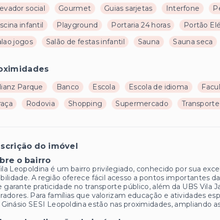
evador social
Gourmet
Guias sarjetas
Interfone
P
scina infantil
Playground
Portaria 24 horas
Portão Elé
alao jogos
Salão de festas infantil
Sauna
Sauna seca
oximidades
lianz Parque
Banco
Escola
Escola de idioma
Facu
raça
Rodovia
Shopping
Supermercado
Transporte
scrição do imóvel
bre o bairro
ila Leopoldina é um bairro privilegiado, conhecido por sua excel
ilidade. A região oferece fácil acesso a pontos importantes d
 garante praticidade no transporte público, além da UBS Vila 
adores. Para famílias que valorizam educação e atividades esp
 Ginásio SESI Leopoldina estão nas proximidades, ampliando as