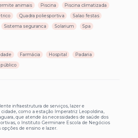
ermite animais
Piscina
Piscina climatizada
trico
Quadra poliesportiva
Salao festas
Sistema seguranca
Solarium
Spa
ldade
Farmácia
Hospital
Padaria
 público
ente infraestrutura de serviços, lazer e
a cidade, como a estação Imperatriz Leopoldina,
Jaguara, que atende às necessidades de saúde dos
ortivas, o Instituto Germinare Escola de Negócios
 opções de ensino e lazer.