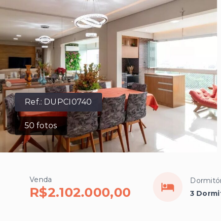
Ref.:
DUPCI0740
50
fotos
Venda
Dormitór
R$2.102.000,00
3 Dormi