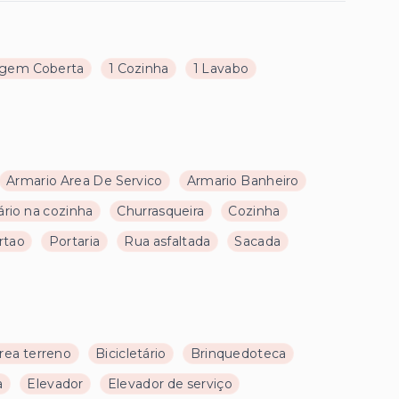
agem Coberta
1 Cozinha
1 Lavabo
Armario Area De Servico
Armario Banheiro
rio na cozinha
Churrasqueira
Cozinha
rtao
Portaria
Rua asfaltada
Sacada
rea terreno
Bicicletário
Brinquedoteca
a
Elevador
Elevador de serviço