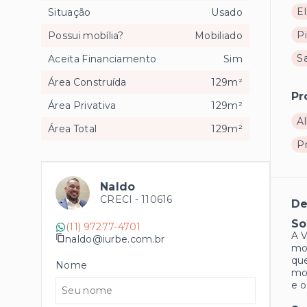
El
Situação
Usado
Pi
Possui mobília?
Mobiliado
S
Aceita Financiamento
Sim
Área Construída
129m²
Pr
Área Privativa
129m²
Al
Área Total
129m²
P
Naldo
CRECI -
110616
De
So
(11) 97277-4701
A V
naldo@iurbe.com.br
mob
que
Nome
mor
e o