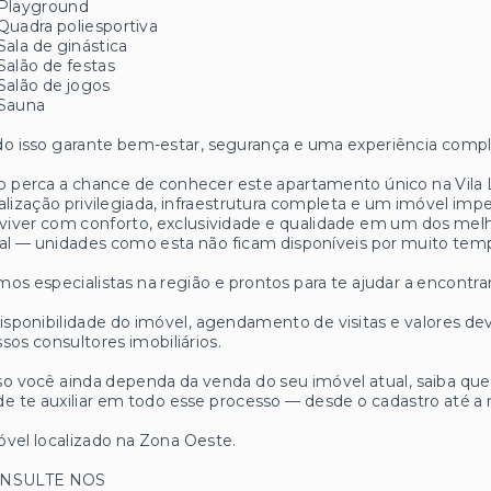
Playground
Quadra poliesportiva
Sala de ginástica
Salão de festas
Salão de jogos
Sauna
o isso garante bem-estar, segurança e uma experiência compl
 perca a chance de conhecer este apartamento único na Vila
alização privilegiada, infraestrutura completa e um imóvel imp
viver com conforto, exclusividade e qualidade em um dos me
al — unidades como esta não ficam disponíveis por muito tem
os especialistas na região e prontos para te ajudar a encontrar
isponibilidade do imóvel, agendamento de visitas e valores
sos consultores imobiliários.
o você ainda dependa da venda do seu imóvel atual, saiba q
e te auxiliar em todo esse processo — desde o cadastro até a 
vel localizado na Zona Oeste.
NSULTE NOS