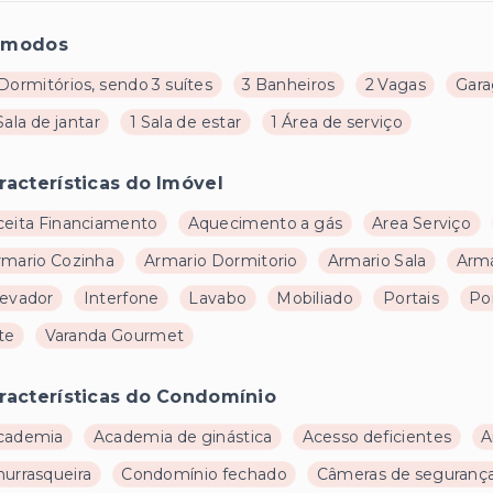
ômodos
Dormitórios, sendo 3 suítes
3 Banheiros
2 Vagas
Gar
Sala de jantar
1 Sala de estar
1 Área de serviço
racterísticas do Imóvel
ceita Financiamento
Aquecimento a gás
Area Serviço
rmario Cozinha
Armario Dormitorio
Armario Sala
Armá
levador
Interfone
Lavabo
Mobiliado
Portais
Po
te
Varanda Gourmet
racterísticas do Condomínio
cademia
Academia de ginástica
Acesso deficientes
A
hurrasqueira
Condomínio fechado
Câmeras de seguranç