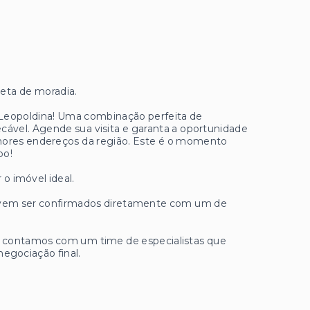
eta de moradia.
 Leopoldina! Uma combinação perfeita de
ecável. Agende sua visita e garanta a oportunidade
lhores endereços da região. Este é o momento
po!
 o imóvel ideal.
 devem ser confirmados diretamente com um de
ue contamos com um time de especialistas que
negociação final.