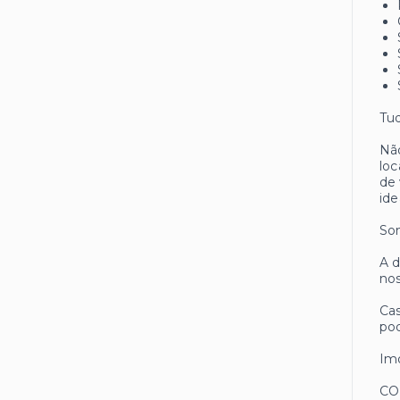
Tud
Não
loc
de 
ide
Som
A d
nos
Cas
pod
Imó
CO