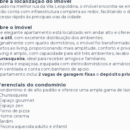
bre a localização do imóvel
uado na melhor rua da Vila Leopoldina, o imóvel encontra-se em
ião conta com infraestrutura completa ao redor, facilitando o d
cesso rápido às principais vias da cidade.
bre o imóvel
e elegante apartamento está localizado em andar alto e ofere
a útil
, com excelente distribuição dos ambientes.
ginalmente com quatro dormitórios, o imóvel foi transformad
rtos ao living, proporcionando mais amplitude, conforto e priv
iving é amplo, com capacidade para até três ambientes, lavabo 
urrasqueira
, ideal para receber amigos e familiares.
ozinha é espaçosa, equipada com eletrodomésticos e armários p
 ventilada e conta com banheiro de apoio.
apartamento inclui
2 vagas de garagem fixas
e
depósito priv
ferenciais do condomínio
ondomínio é de alto padrão e oferece uma ampla gama de laze
Churrasqueira
Espaço gourmet
Espaço zen
Forno de pizza
Home cinema
Jardim
Piscina aquecida adulto e infantil