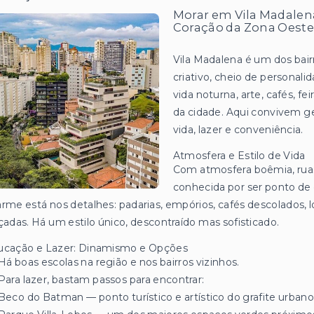
Morar em Vila Madalena
Coração da Zona Oeste
Vila Madalena é um dos bair
criativo, cheio de personali
vida noturna, arte, cafés, fei
da cidade. Aqui convivem gen
vida, lazer e conveniência.
Atmosfera e Estilo de Vida
Com atmosfera boêmia, ruas 
conhecida por ser ponto de 
rme está nos detalhes: padarias, empórios, cafés descolados, l
çadas. Há um estilo único, descontraído mas sofisticado.
ucação e Lazer: Dinamismo e Opções
Há boas escolas na região e nos bairros vizinhos.
Para lazer, bastam passos para encontrar:
Beco do Batman — ponto turístico e artístico do grafite urbano