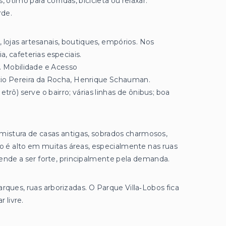
timo para corridas, bicicleta ou relaxar.
rde.
 lojas artesanais, boutiques, empórios. Nos
, cafeterias especiais.
. Mobilidade e Acesso
ácio Pereira da Rocha, Henrique Schauman.
trô) serve o bairro; várias linhas de ônibus; boa
istura de casas antigas, sobrados charmosos,
 é alto em muitas áreas, especialmente nas ruas
ende a ser forte, principalmente pela demanda.
ques, ruas arborizadas. O Parque Villa‑Lobos fica
 livre.