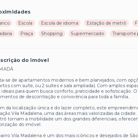
oximidades
anco
Escola
Escola de idioma
Estação de metrô
F
adaria
Praça
Shopping
Supermercado
Transporte 
scrição do imóvel
MADÁ
ta-se de apartamentos modernos e bem planejados, com opções
rtos com suíte, ou 2 suítes e sala ampliada). Com amplos esp
 ideais para quem busca conforto, praticidade e sofisticação.
entos de descontração e convivência para toda a família.
m da localização única e do lazer completo, este empreendim
ação Vila Madalena, uma das áreas mais valorizadas da cidade.
rô tornam a mobilidade um dos grandes diferenciais, oferecend
orização do imóvel.
airro Vila Madalena é um dos mais icônicos e desejados de São