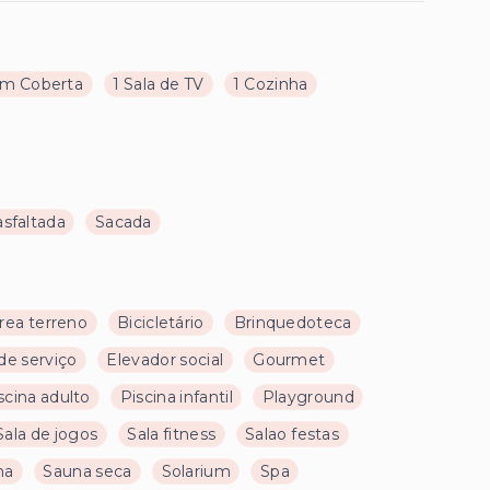
m Coberta
1 Sala de TV
1 Cozinha
asfaltada
Sacada
rea terreno
Bicicletário
Brinquedoteca
de serviço
Elevador social
Gourmet
scina adulto
Piscina infantil
Playground
Sala de jogos
Sala fitness
Salao festas
na
Sauna seca
Solarium
Spa