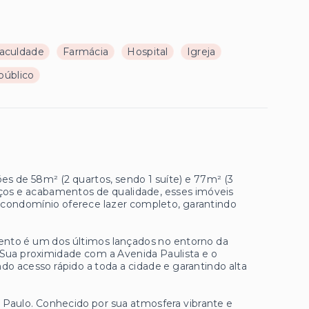
aculdade
Farmácia
Hospital
Igreja
público
 de 58m² (2 quartos, sendo 1 suíte) e 77m² (3
aços e acabamentos de qualidade, esses imóveis
 O condomínio oferece lazer completo, garantindo
ento é um dos últimos lançados no entorno da
 Sua proximidade com a Avenida Paulista e o
o acesso rápido a toda a cidade e garantindo alta
 Paulo. Conhecido por sua atmosfera vibrante e