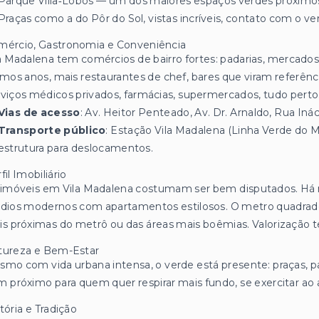
Parque Villa‑Lobos — um dos maiores espaços verdes próximos, ó
Praças como a do Pôr do Sol, vistas incríveis, contato com o ve
mércio, Gastronomia e Conveniência
a Madalena tem comércios de bairro fortes: padarias, mercados,
imos anos, mais restaurantes de chef, bares que viram referência
viços médicos privados, farmácias, supermercados, tudo perto
Vias de acesso
: Av. Heitor Penteado, Av. Dr. Arnaldo, Rua In
Transporte público
: Estação Vila Madalena (Linha Verde do Me
estrutura para deslocamentos.
fil Imobiliário
imóveis em Vila Madalena costumam ser bem disputados. Há m
dios modernos com apartamentos estilosos. O metro quadrado
s próximas do metrô ou das áreas mais boêmias. Valorização t
tureza e Bem-Estar
mo com vida urbana intensa, o verde está presente: praças, par
 próximo para quem quer respirar mais fundo, se exercitar ao ar
tória e Tradição