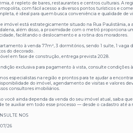
mia, é repleto de bares, restaurantes e centros culturais. A re
mopolita, com fácil acesso a diversos pontos turísticos e come
pleta, é ideal para quem busca conveniência e qualidade de vi
e imóvel está estrategicamente situado na Rua Paulistânia, a 
alena, além disso, a proximidade com o metrô proporciona u
cidade, facilitando o deslocamento e a rotina dos moradores.
artamento à venda 77m², 3 dormitórios, sendo 1 suíte, 1 vaga
tos do decorado.
óvel em fase de construção, entrega prevista 2028.
ndição exclusiva para pagamento à vista, consulte condições à
os especialistas na região e prontos para te ajudar a encontrar
isponibilidade do imóvel, agendamento de visitas e valores
sos consultores imobiliários.
o você ainda dependa da venda do seu imóvel atual, saiba q
e te auxiliar em todo esse processo — desde o cadastro até a 
NSULTE NOS
/07/26