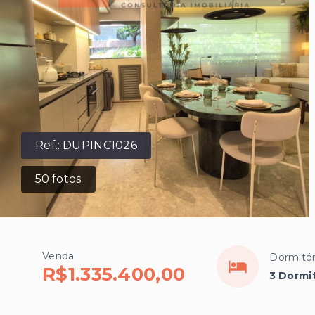
Ref.:
DUPINC1026
50
fotos
Venda
Dormitór
R$1.335.400,00
3 Dormit