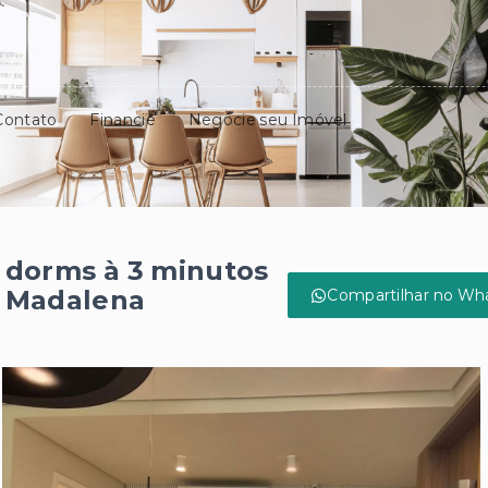
Contato
Financie
Negocie seu Imóvel
 dorms à 3 minutos
a Madalena
Compartilhar no Wh