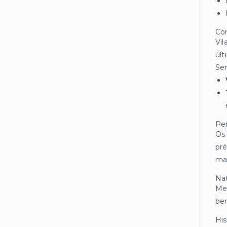
Co
Vil
últ
Ser
Per
Os 
pré
mai
Na
Mes
bem
His