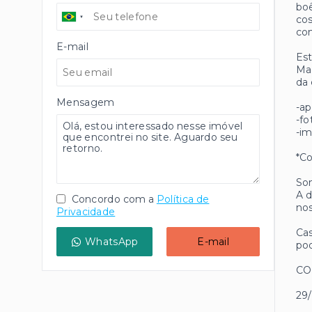
boê
cos
com
E-mail
Est
Mad
da 
Mensagem
-ap
-fo
-im
*Co
Som
A d
Concordo com a
Política de
nos
Privacidade
Cas
WhatsApp
E-mail
pod
CO
29