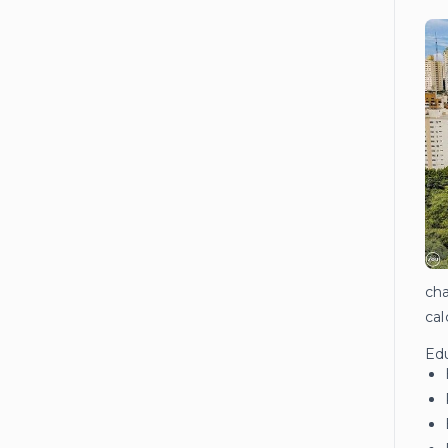
cha
cal
Ed