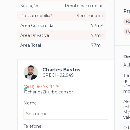
Situação
Pronto para morar
Pr
Possui mobília?
Sem mobília
B
Área Construída
77m²
P
Área Privativa
77m²
Área Total
77m²
De
AL
Charles Bastos
CRECI -
92.949
Tra
qua
são
(11) 96373-9475
mom
charles@iurbe.com.br
Alé
Nome
est
Met
val
Telefone
O b