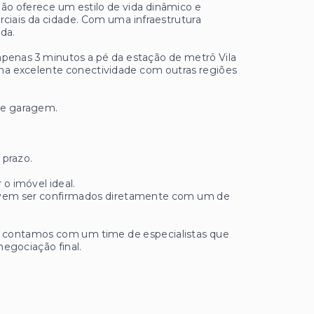
gião oferece um estilo de vida dinâmico e
rciais da cidade. Com uma infraestrutura
da.
apenas 3 minutos a pé da estação de metrô Vila
ma excelente conectividade com outras regiões
 de garagem.
 prazo.
 o imóvel ideal.
 devem ser confirmados diretamente com um de
ue contamos com um time de especialistas que
negociação final.