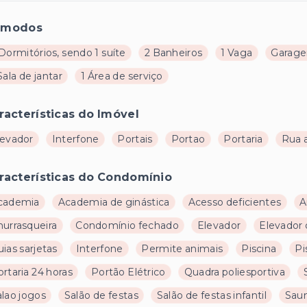
ômodos
Dormitórios, sendo 1 suíte
2 Banheiros
1 Vaga
Garage
Sala de jantar
1 Área de serviço
racterísticas do Imóvel
levador
Interfone
Portais
Portao
Portaria
Rua 
racterísticas do Condomínio
cademia
Academia de ginástica
Acesso deficientes
A
hurrasqueira
Condomínio fechado
Elevador
Elevador 
ias sarjetas
Interfone
Permite animais
Piscina
Pi
rtaria 24 horas
Portão Elétrico
Quadra poliesportiva
alao jogos
Salão de festas
Salão de festas infantil
Sau