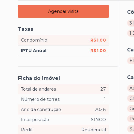
Agendar visita
C
3 
Taxas
1 
Condomínio
R$1,00
Ca
IPTU Anual
R$1,00
E
Ca
Ficha do imóvel
A
Total de andares
27
C
Número de torres
1
Gu
Ano da construção
2028
Po
Incorporação
SINCO
S
Perfil
Residencial