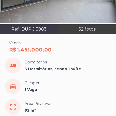
Ref.:
DUPCI3983
32
fotos
Venda
R$1.451.000,00
Dormitórios
3 Dormitórios, sendo 1 suíte
Garagens
1 Vaga
Área Privativa
92 m²