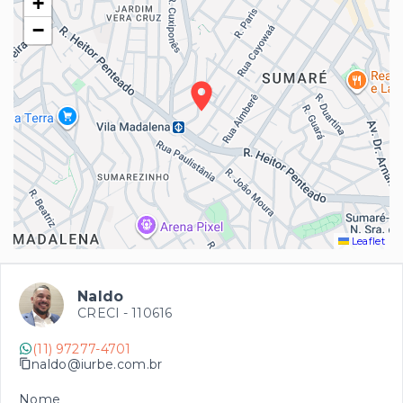
+
−
Leaflet
Naldo
CRECI -
110616
(11) 97277-4701
naldo@iurbe.com.br
Nome