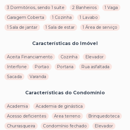
3 Dormitórios, sendo 1 suíte
2 Banheiros
1 Vaga
Garagem Coberta
1 Cozinha
1 Lavabo
1 Sala de jantar
1 Sala de estar
1 Área de serviço
Características do Imóvel
Aceita Financiamento
Cozinha
Elevador
Interfone
Portao
Portaria
Rua asfaltada
Sacada
Varanda
Características do Condomínio
Academia
Academia de ginástica
Acesso deficientes
Area terreno
Brinquedoteca
Churrasqueira
Condomínio fechado
Elevador