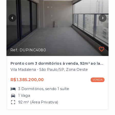
Ref.: DUPINC4080
Pronto com 3 dormitórios à venda, 92m² ao lado do Metrô Vila Madalena
Vila Madalena - São Paulo/SP, Zona Oeste
R$1.385.200,00
VENDA
3
Dormitórios
, sendo
1
suíte
1 Vaga
92 m² (Área Privativa)