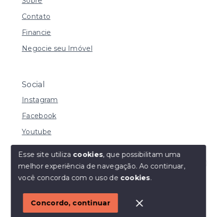
Sobre
Contato
Financie
Negocie seu Imóvel
Social
Instagram
Facebook
Youtube
Esse site utiliza
cookies
, que possibilitam uma
melhor experiência de navegação.
Ao continuar,
© Copyright 2026 - I URBE CONSULTORIA
Olá! Estamos disponíveis para te ajudar.
você concorda com o uso de
cookies
.
IMOBILIÁRIA | CRECI 33.934 J - Todos os direitos
reservados
1
Concordo, continuar
SITE PARA IMOBILIARIA