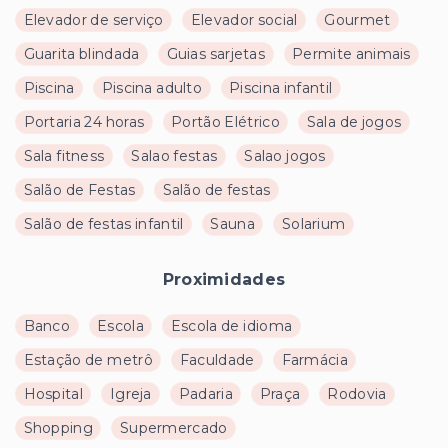
Elevador de serviço
Elevador social
Gourmet
Guarita blindada
Guias sarjetas
Permite animais
Piscina
Piscina adulto
Piscina infantil
Portaria 24 horas
Portão Elétrico
Sala de jogos
Sala fitness
Salao festas
Salao jogos
Salão de Festas
Salão de festas
Salão de festas infantil
Sauna
Solarium
Proximidades
Banco
Escola
Escola de idioma
Estação de metrô
Faculdade
Farmácia
Hospital
Igreja
Padaria
Praça
Rodovia
Shopping
Supermercado