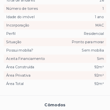
Total de andares
26
Número de torres
1
Idade do imóvel
1 ano
Incorporação
MAC
Perfil
Residencial
Situação
Pronto para morar
Possui mobília?
Sem mobília
Aceita Financiamento
Sim
Área Construída
92m²
Área Privativa
92m²
Área Total
92m²
Cômodos