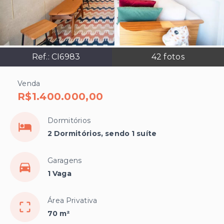
Ref.:
CI6983
42
fotos
Venda
R$1.400.000,00
Dormitórios
2 Dormitórios, sendo 1 suíte
Garagens
1 Vaga
Área Privativa
70 m²