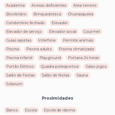
Academia
Acesso deficientes
Area terreno
Bicicletário
Brinquedoteca
Churrasqueira
Condomínio fechado
Elevador
Elevador de serviço
Elevador social
Gourmet
Guias sarjetas
Interfone
Permite animais
Piscina
Piscina adulto
Piscina climatizada
Piscina infantil
Playground
Portaria 24 horas
Portão Elétrico
Quadra poliesportiva
Salao jogos
Salão de Festas
Salão de festas
Sauna
Solarium
Proximidades
Banco
Escola
Escola de idioma