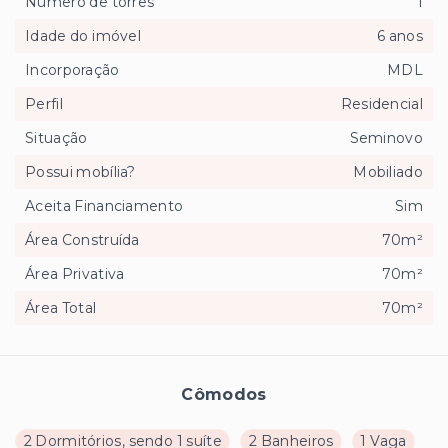
Número de torres
1
Idade do imóvel
6 anos
Incorporação
MDL
Perfil
Residencial
Situação
Seminovo
Possui mobília?
Mobiliado
Aceita Financiamento
Sim
Área Construída
70m²
Área Privativa
70m²
Área Total
70m²
Cômodos
2 Dormitórios, sendo 1 suíte
2 Banheiros
1 Vaga