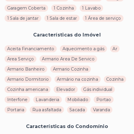
Garagem Coberta
1 Cozinha
1 Lavabo
1 Sala de jantar
1 Sala de estar
1 Área de serviço
Características do Imóvel
Aceita Financiamento
Aquecimento a gás
Ar
Area Serviço
Armario Area De Servico
Armario Banheiro
Armario Cozinha
Armario Dormitorio
Armário na cozinha
Cozinha
Cozinha americana
Elevador
Gás individual
Interfone
Lavanderia
Mobiliado
Portao
Portaria
Rua asfaltada
Sacada
Varanda
Características do Condomínio