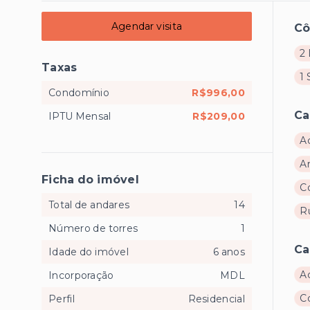
Agendar visita
C
2 
Taxas
1 
Condomínio
R$996,00
Ca
IPTU Mensal
R$209,00
A
A
Ficha do imóvel
C
Total de andares
14
R
Número de torres
1
Ca
Idade do imóvel
6 anos
A
Incorporação
MDL
C
Perfil
Residencial