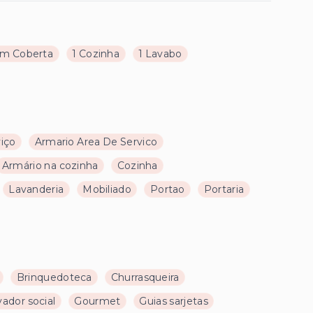
m Coberta
1 Cozinha
1 Lavabo
viço
Armario Area De Servico
Armário na cozinha
Cozinha
Lavanderia
Mobiliado
Portao
Portaria
Brinquedoteca
Churrasqueira
vador social
Gourmet
Guias sarjetas