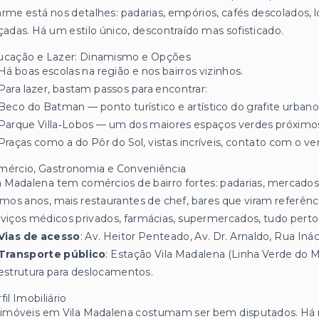
rme está nos detalhes: padarias, empórios, cafés descolados, l
çadas. Há um estilo único, descontraído mas sofisticado.
ucação e Lazer: Dinamismo e Opções
Há boas escolas na região e nos bairros vizinhos.
Para lazer, bastam passos para encontrar:
Beco do Batman — ponto turístico e artístico do grafite urbano
Parque Villa‑Lobos — um dos maiores espaços verdes próximos, ó
Praças como a do Pôr do Sol, vistas incríveis, contato com o ve
mércio, Gastronomia e Conveniência
a Madalena tem comércios de bairro fortes: padarias, mercados,
imos anos, mais restaurantes de chef, bares que viram referência
viços médicos privados, farmácias, supermercados, tudo perto
Vias de acesso
: Av. Heitor Penteado, Av. Dr. Arnaldo, Rua In
Transporte público
: Estação Vila Madalena (Linha Verde do Me
estrutura para deslocamentos.
fil Imobiliário
imóveis em Vila Madalena costumam ser bem disputados. Há m