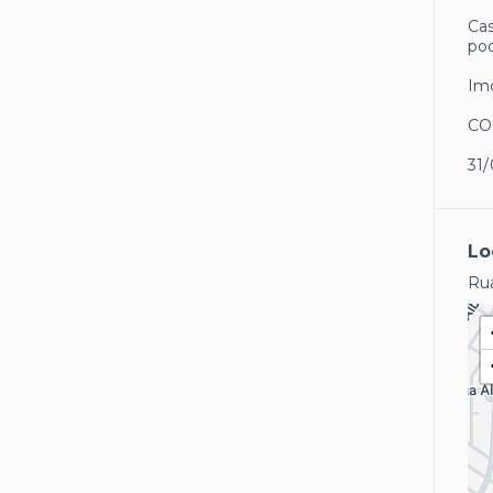
Cas
pod
Imó
CO
31/
Lo
Rua