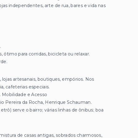
ojas independentes, arte de rua, bares e vida nas
.
timo para corridas, bicicleta ou relaxar.
rde.
 lojas artesanais, boutiques, empórios. Nos
, cafeterias especiais.
. Mobilidade e Acesso
ácio Pereira da Rocha, Henrique Schauman.
trô) serve o bairro; várias linhas de ônibus; boa
istura de casas antigas, sobrados charmosos,