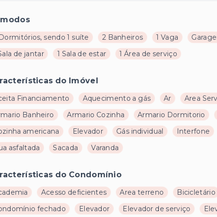
ômodos
Dormitórios, sendo 1 suíte
2 Banheiros
1 Vaga
Garage
Sala de jantar
1 Sala de estar
1 Área de serviço
racterísticas do Imóvel
ceita Financiamento
Aquecimento a gás
Ar
Area Ser
rmario Banheiro
Armario Cozinha
Armario Dormitorio
ozinha americana
Elevador
Gás individual
Interfone
ua asfaltada
Sacada
Varanda
racterísticas do Condomínio
cademia
Acesso deficientes
Area terreno
Bicicletário
ondomínio fechado
Elevador
Elevador de serviço
Ele