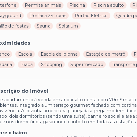
nterfone
Permite animais
Piscina
Piscina adulto
Pi
layground
Portaria 24 horas
Portão Elétrico
Quadra po
lão de festas
Sauna
Solarium
oximidades
anco
Escola
Escola de idioma
Estação de metrô
F
adaria
Praça
Shopping
Supermercado
Transporte 
scrição do imóvel
e apartamento à venda em andar alto conta com 70m² muito be
ientes, integrado a um terraço gourmet fechado com cortina 
vivência. A cozinha americana planejada agrega modernidade 
abo, dois dormitórios (sendo uma suíte), banheiro social e área
a e nos dormitórios, garantindo conforto em todas as estaçõe
bre o bairro