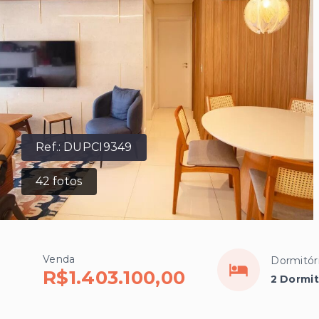
Ref.:
DUPCI9349
42
fotos
Venda
Dormitór
R$1.403.100,00
2 Dormit