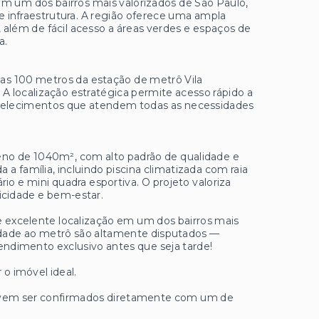
em um dos bairros mais valorizados de São Paulo,
e infraestrutura. A região oferece uma ampla
 além de fácil acesso a áreas verdes e espaços de
a.
nas 100 metros da estação de metrô Vila
 A localização estratégica permite acesso rápido a
tabelecimentos que atendem todas as necessidades
eno de 1040m², com alto padrão de qualidade e
a família, incluindo piscina climatizada com raia
rio e mini quadra esportiva. O projeto valoriza
icidade e bem-estar.
 e excelente localização em um dos bairros mais
midade ao metrô são altamente disputados —
ndimento exclusivo antes que seja tarde!
 o imóvel ideal.
 devem ser confirmados diretamente com um de