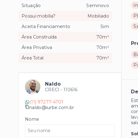
I
Situação
Seminovo
P
Possui mobília?
Mobiliado
Sa
Aceita Financiamento
Sim
Área Construída
70m²
Pr
Área Privativa
70m²
B
Área Total
70m²
P
Naldo
CRECI -
110616
De
Est
(11) 97277-4701
amb
naldo@iurbe.com.br
con
lav
Nome
sal
So