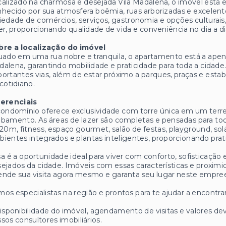
alizado na charmosa e desejada Vila Madalena, o imóvel está 
hecido por sua atmosfera boêmia, ruas arborizadas e excelent
iedade de comércios, serviços, gastronomia e opções culturais,
er, proporcionando qualidade de vida e conveniência no dia a di
bre a localização do imóvel
uado em uma rua nobre e tranquila, o apartamento está a ape
alena, garantindo mobilidade e praticidade para toda a cidade.
ortantes vias, além de estar próximo a parques, praças e es
cotidiano.
ferenciais
ondomínio oferece exclusividade com torre única em um terr
bamento. As áreas de lazer são completas e pensadas para toda 
20m, fitness, espaço gourmet, salão de festas, playground, solá
ientes integrados e plantas inteligentes, proporcionando prat
a é a oportunidade ideal para viver com conforto, sofisticação
ejados da cidade. Imóveis com essas características e proxi
nde sua visita agora mesmo e garanta seu lugar neste empree
os especialistas na região e prontos para te ajudar a encontrar
isponibilidade do imóvel, agendamento de visitas e valores
sos consultores imobiliários.