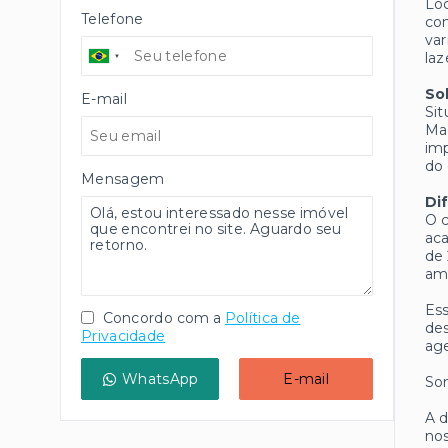
Loc
Telefone
con
var
laz
So
E-mail
Sit
Mad
imp
do 
Mensagem
Di
O c
aca
de 
amb
Ess
Concordo com a
Política de
des
Privacidade
age
WhatsApp
E-mail
Som
A d
nos