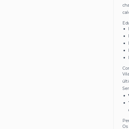
cha
cal
Ed
Co
Vil
últ
Ser
Per
Os 