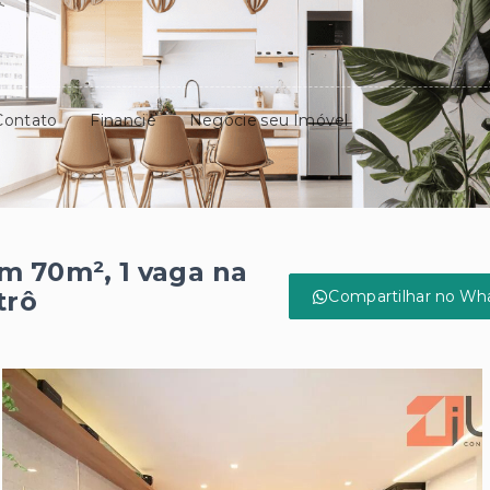
Contato
Financie
Negocie seu Imóvel
m 70m², 1 vaga na
trô
Compartilhar no Wh