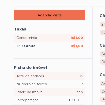
Agendar visita
C
2 
Taxas
1 
Condomínio
R$1,00
Ca
IPTU Anual
R$1,00
A
R
Ficha do imóvel
Ca
Total de andares
35
A
Número de torres
2
C
Idade do imóvel
1 ano
P
Incorporação
EZETEC