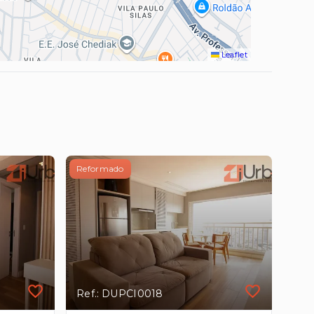
Leaflet
Reformado
Ref.: DUPCI0018