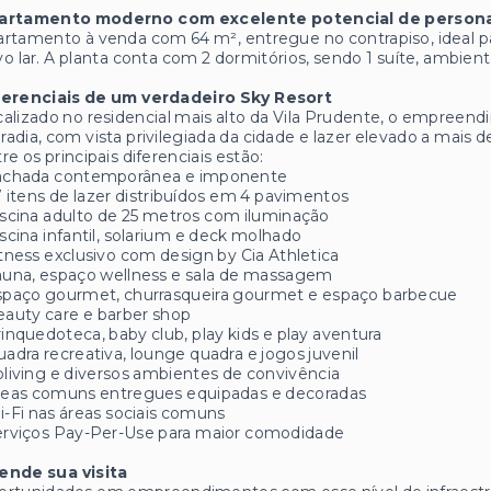
artamento moderno com excelente potencial de persona
rtamento à venda com 64 m², entregue no contrapiso, ideal p
o lar. A planta conta com 2 dormitórios, sendo 1 suíte, ambien
ferenciais de um verdadeiro Sky Resort
alizado no residencial mais alto da Vila Prudente, o empreen
adia, com vista privilegiada da cidade e lazer elevado a mais de
re os principais diferenciais estão:
Fachada contemporânea e imponente
7 itens de lazer distribuídos em 4 pavimentos
iscina adulto de 25 metros com iluminação
iscina infantil, solarium e deck molhado
itness exclusivo com design by Cia Athletica
auna, espaço wellness e sala de massagem
Espaço gourmet, churrasqueira gourmet e espaço barbecue
eauty care e barber shop
rinquedoteca, baby club, play kids e play aventura
uadra recreativa, lounge quadra e jogos juvenil
oliving e diversos ambientes de convivência
Áreas comuns entregues equipadas e decoradas
i-Fi nas áreas sociais comuns
erviços Pay-Per-Use para maior comodidade
ende sua visita