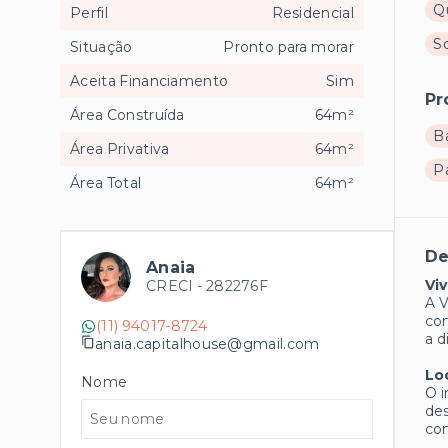
Q
Perfil
Residencial
S
Situação
Pronto para morar
Aceita Financiamento
Sim
Pr
Área Construída
64m²
B
Área Privativa
64m²
P
Área Total
64m²
De
Anaia
Vi
CRECI -
282276F
A V
com
(11) 94017-8724
a d
anaia.capitalhouse@gmail.com
Lo
Nome
O i
des
con