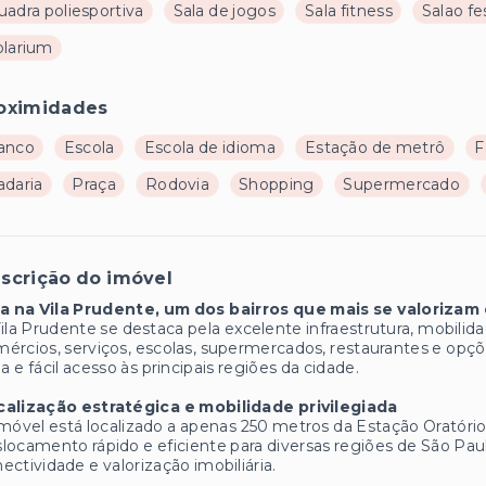
uadra poliesportiva
Sala de jogos
Sala fitness
Salao fe
olarium
oximidades
anco
Escola
Escola de idioma
Estação de metrô
F
adaria
Praça
Rodovia
Shopping
Supermercado
scrição do imóvel
va na Vila Prudente, um dos bairros que mais se valorizam
ila Prudente se destaca pela excelente infraestrutura, mobilid
ércios, serviços, escolas, supermercados, restaurantes e opções
ia e fácil acesso às principais regiões da cidade.
calização estratégica e mobilidade privilegiada
móvel está localizado a apenas 250 metros da Estação Oratório
locamento rápido e eficiente para diversas regiões de São Pau
ectividade e valorização imobiliária.