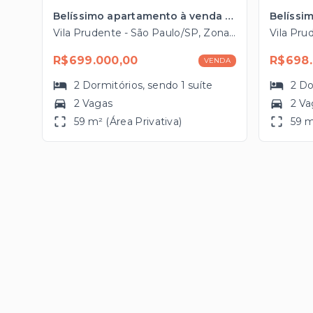
Belíssimo apartamento à venda na Vila Prudente com 59m², 2 vagas próximo ao Metrô
Vila Prudente - São Paulo/SP, Zona Leste
R$699.000,00
R$698.
VENDA
2
Dormitórios
, sendo
1
suíte
2
Do
2 Vagas
2 Va
59 m² (Área Privativa)
59 m