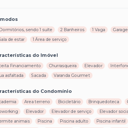
ômodos
Dormitórios, sendo 1 suíte
2 Banheiros
1 Vaga
Garage
Sala de estar
1 Área de serviço
racterísticas do Imóvel
ceita Financiamento
Churrasqueira
Elevador
Interfon
ua asfaltada
Sacada
Varanda Gourmet
racterísticas do Condomínio
cademia
Area terreno
Bicicletário
Brinquedoteca
oworking
Elevador
Elevador de serviço
Elevador socia
ermite animais
Piscina
Piscina adulto
Piscina infantil