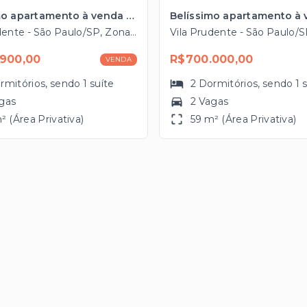
Belíssimo apartamento à venda na Vila Prudente com 59m², 2 vagas próximo ao Metrô
Vila Prudente - São Paulo/SP, Zona Leste
900,00
R$700.000,00
VENDA
rmitórios
, sendo
1
suíte
2
Dormitórios
, sendo
1
gas
2 Vagas
² (Área Privativa)
59 m² (Área Privativa)