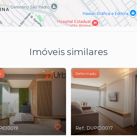
Imóveis similares
o
Reformado
UPCI0019
Ref.: DUPCI0017