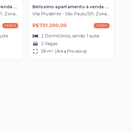
Belíssimo apartamento à venda na Vila Prudente com 59m², 2 vagas próximo ao Metrô
Belíssimo apartamento à venda na Vila Prudente com 59m², 2 vagas próximo ao Metrô
Vila Prudente - São Paulo/SP, Zona Leste
Vila Prudente - São Paulo/SP, Zona Leste
R$701.200,00
VENDA
VENDA
suíte
2
Dormitórios
, sendo
1
suíte
2 Vagas
59 m² (Área Privativa)