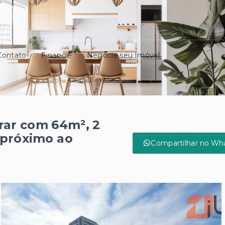
Contato
Financie
Negocie seu Imóvel
ar com 64m², 2
 próximo ao
Compartilhar no Wh