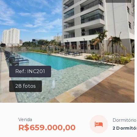
Ref.:
INC201
28
fotos
Venda
Dormitório
R$659.000,00
2 Dormitór