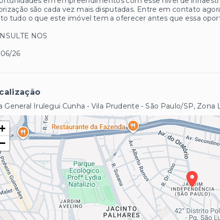
rtunidades em empreendimentos com esse nível de infraestrutur
orização são cada vez mais disputadas. Entre em contato ago
to tudo o que este imóvel tem a oferecer antes que essa opor
NSULTE NOS
/06/26
calização
 General Irulegui Cunha - Vila Prudente - São Paulo/SP, Zona 
+
−