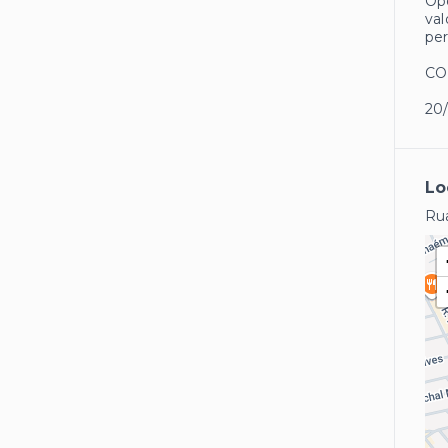
Opo
val
per
CO
20
Lo
Rua