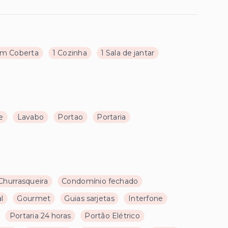
m Coberta
1 Cozinha
1 Sala de jantar
e
Lavabo
Portao
Portaria
Churrasqueira
Condomínio fechado
l
Gourmet
Guias sarjetas
Interfone
Portaria 24 horas
Portão Elétrico