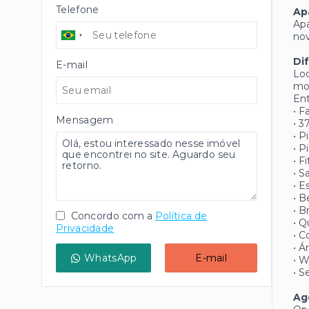
Telefone
Ap
Apa
nov
Di
E-mail
Loc
mor
Ent
• 
Mensagem
• 3
• P
• P
• F
• S
• 
• B
• B
Concordo com a
Política de
• Q
Privacidade
• C
• 
WhatsApp
E-mail
• W
• S
Ag