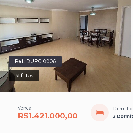
Ref.:
DUPCI0806
31
fotos
Venda
Dormitór
R$1.421.000,00
3 Dormit