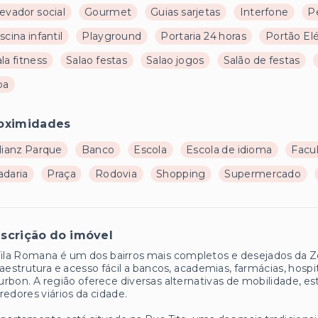
evador social
Gourmet
Guias sarjetas
Interfone
P
scina infantil
Playground
Portaria 24 horas
Portão Elé
la fitness
Salao festas
Salao jogos
Salão de festas
pa
oximidades
lianz Parque
Banco
Escola
Escola de idioma
Facu
adaria
Praça
Rodovia
Shopping
Supermercado
scrição do imóvel
ila Romana é um dos bairros mais completos e desejados da Z
raestrutura e acesso fácil a bancos, academias, farmácias, hos
rbon. A região oferece diversas alternativas de mobilidade, es
redores viários da cidade.