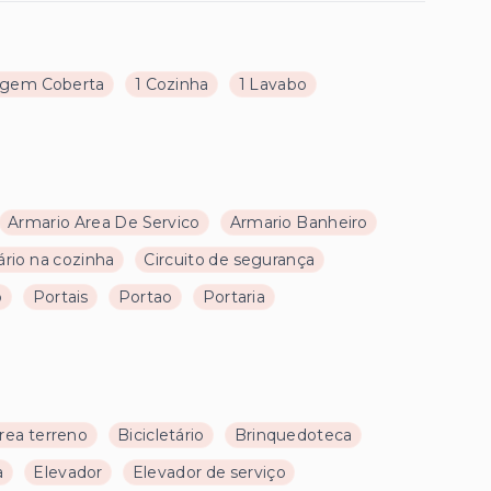
agem Coberta
1 Cozinha
1 Lavabo
Armario Area De Servico
Armario Banheiro
rio na cozinha
Circuito de segurança
o
Portais
Portao
Portaria
rea terreno
Bicicletário
Brinquedoteca
a
Elevador
Elevador de serviço