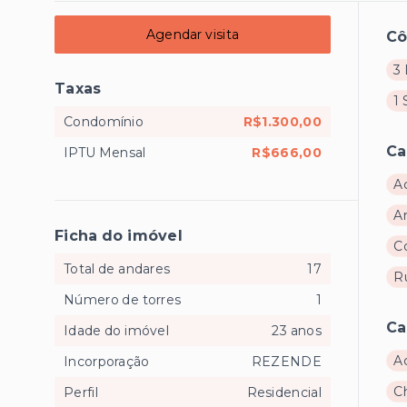
Agendar visita
C
3 
Taxas
1 
Condomínio
R$1.300,00
Ca
IPTU Mensal
R$666,00
A
A
Ficha do imóvel
C
Total de andares
17
R
Número de torres
1
Ca
Idade do imóvel
23 anos
A
Incorporação
REZENDE
C
Perfil
Residencial