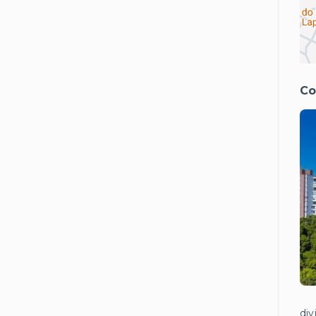
Co
di