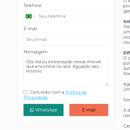
O a
Telefone
pou
gar
So
Tra
E-mail
uma
coz
nov
Mensagem
Di
O c
pol
suí
Ro
Age
Um
Concordo com a
Política de
Privacidade
Som
WhatsApp
E-mail
A d
nos
Cas