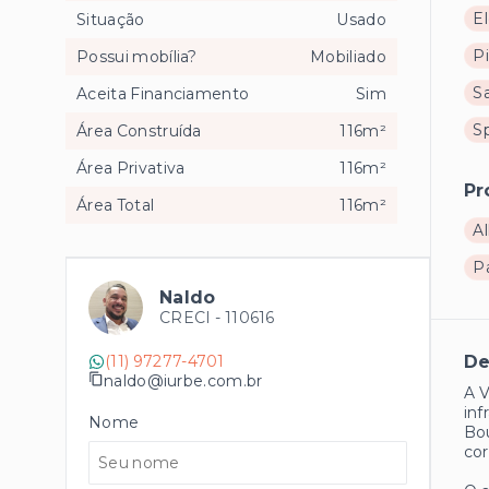
El
Situação
Usado
Pi
Possui mobília?
Mobiliado
Sa
Aceita Financiamento
Sim
S
Área Construída
116m²
Área Privativa
116m²
Pr
Área Total
116m²
Al
P
Naldo
CRECI -
110616
(11) 97277-4701
De
naldo@iurbe.com.br
A V
inf
Nome
Bou
cor