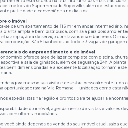
partamento está situado na Rua Tito, uma das mais tradicionai
cos metros do Supermercado Superville, além de estar rodeado
ante praticidade e conveniência no dia a dia.
bre o imóvel
ta-se de um apartamento de 116 m² em andar intermediário, n
 planta ampla e bem distribuída, com sala para dois ambientes 
inha ampla, área de serviço com lavanderia e banheiro. O imó
a composição. São 5 banheiros ao todo e 3 vagas de garagem (
ferenciais do empreendimento e do imóvel
ondomínio oferece área de lazer completa com piscina, churras
iesportiva e sala de ginástica, além de segurança 24h. A planta 
tes bem dimensionadas e a excelente localização tornam este
mana.
nde agora mesmo sua visita e descubra pessoalmente tudo o 
a oportunidade rara na Vila Romana — unidades como esta n
os especialistas na região e prontos para te ajudar a encontrar
isponibilidade do imóvel, agendamento de visitas e valores
sos consultores imobiliários.
o você ainda dependa da venda do seu imóvel atual, saiba q