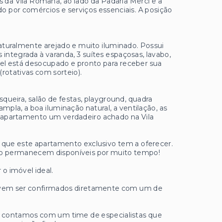
s da Vila Romana, ao lado da Padaria Merci e a
 por comércios e serviços essenciais. A posição
aturalmente arejado e muito iluminado. Possui
integrada à varanda, 3 suítes espaçosas, lavabo,
vel está desocupado e pronto para receber sua
rotativas com sorteio).
queira, salão de festas, playground, quadra
ampla, a boa iluminação natural, a ventilação, as
 apartamento um verdadeiro achado na Vila
que este apartamento exclusivo tem a oferecer.
ão permanecem disponíveis por muito tempo!
 o imóvel ideal.
 devem ser confirmados diretamente com um de
ue contamos com um time de especialistas que