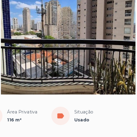
Área Privativa
Situação
116 m²
Usado