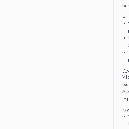
hum
Ed
Co
Vil
bar
A p
esp
Mo