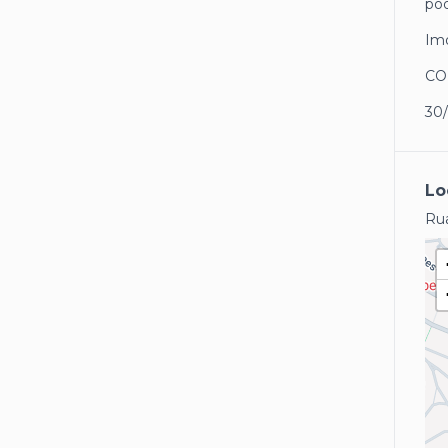
pod
Imó
CO
30
Lo
Rua