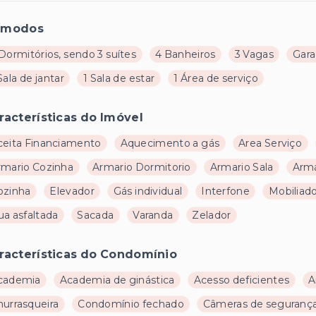
ômodos
Dormitórios, sendo 3 suítes
4 Banheiros
3 Vagas
Gar
Sala de jantar
1 Sala de estar
1 Área de serviço
racterísticas do Imóvel
ceita Financiamento
Aquecimento a gás
Area Serviço
rmario Cozinha
Armario Dormitorio
Armario Sala
Armá
ozinha
Elevador
Gás individual
Interfone
Mobiliad
ua asfaltada
Sacada
Varanda
Zelador
racterísticas do Condomínio
cademia
Academia de ginástica
Acesso deficientes
A
hurrasqueira
Condomínio fechado
Câmeras de seguranç