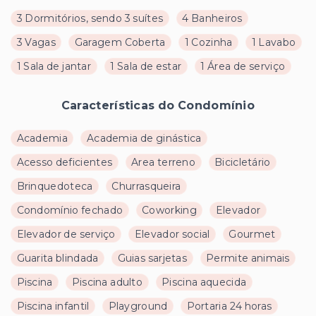
3 Dormitórios, sendo 3 suítes
4 Banheiros
3 Vagas
Garagem Coberta
1 Cozinha
1 Lavabo
1 Sala de jantar
1 Sala de estar
1 Área de serviço
Características do Condomínio
Academia
Academia de ginástica
Acesso deficientes
Area terreno
Bicicletário
Brinquedoteca
Churrasqueira
Condomínio fechado
Coworking
Elevador
Elevador de serviço
Elevador social
Gourmet
Guarita blindada
Guias sarjetas
Permite animais
Piscina
Piscina adulto
Piscina aquecida
Piscina infantil
Playground
Portaria 24 horas