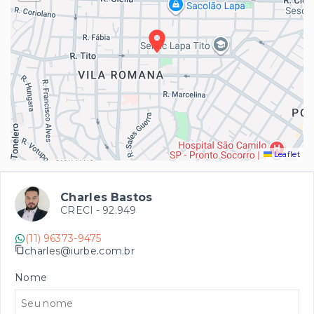
Leaflet
Charles Bastos
CRECI -
92.949
(11) 96373-9475
charles@iurbe.com.br
Nome