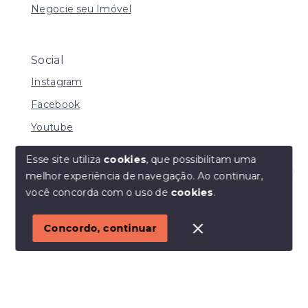
Negocie seu Imóvel
Social
Instagram
Facebook
Youtube
Esse site utiliza
cookies
, que possibilitam uma
melhor experiência de navegação.
Ao continuar,
© Copyright 2026 - I URBE CONSULTORIA
Olá! Estamos disponíveis para te ajudar.
você concorda com o uso de
cookies
.
IMOBILIÁRIA | CRECI 33.934 J - Todos os direitos
reservados
1
Concordo, continuar
SITE PARA IMOBILIARIA