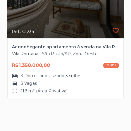
Ref.: CI234
Aconchegante apartamento à venda na Vila Romana com 118m², 3 suítes, 3 vagas próximo ao Bourbon Shopping
Vila Romana - São Paulo/SP, Zona Oeste
R$1.350.000,00
VENDA
3
Dormitórios
, sendo
3
suítes
3 Vagas
118 m² (Área Privativa)