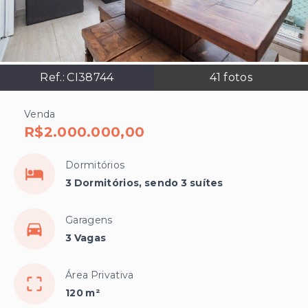
Ref.:
CI38744
41
fotos
Venda
R$2.000.000,00
Dormitórios
3 Dormitórios, sendo 3 suítes
Garagens
3 Vagas
Área Privativa
120 m²