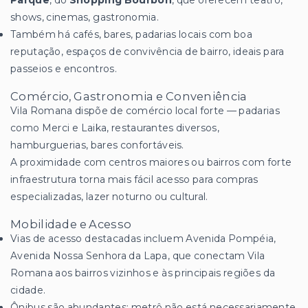
Parque
, do
Shopping Bourbon
, que oferecem teatro,
shows, cinemas, gastronomia.
Também há cafés, bares, padarias locais com boa
reputação, espaços de convivência de bairro, ideais para
passeios e encontros.
Comércio, Gastronomia e Conveniência
Vila Romana dispõe de comércio local forte — padarias
como Merci e Laika, restaurantes diversos,
hamburguerias, bares confortáveis.
A proximidade com centros maiores ou bairros com forte
infraestrutura torna mais fácil acesso para compras
especializadas, lazer noturno ou cultural.
Mobilidade e Acesso
Vias de acesso destacadas incluem Avenida Pompéia,
Avenida Nossa Senhora da Lapa, que conectam Vila
Romana aos bairros vizinhos e às principais regiões da
cidade.
Ônibus são abundantes; metrô não está necessariamente