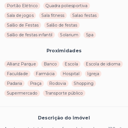
Portão Elétrico
Quadra poliesportiva
Sala de jogos
Sala fitness
Salao festas
Salão de Festas
Salão de festas
Salão de festas infantil
Solarium
Spa
Proximidades
Allianz Parque
Banco
Escola
Escola de idioma
Faculdade
Farmácia
Hospital
Igreja
Padaria
Praça
Rodovia
Shopping
Supermercado
Transporte público
Descrição do imóvel