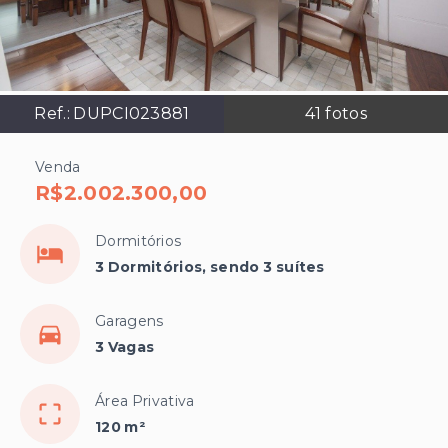
Ref.:
DUPCI023881
41
fotos
Venda
R$2.002.300,00
Dormitórios
3 Dormitórios, sendo 3 suítes
Garagens
3 Vagas
Área Privativa
120 m²