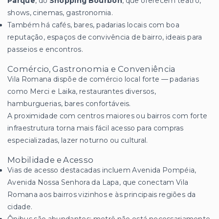
Parque
, do
Shopping Bourbon
, que oferecem teatro,
shows, cinemas, gastronomia.
Também há cafés, bares, padarias locais com boa
reputação, espaços de convivência de bairro, ideais para
passeios e encontros.
Comércio, Gastronomia e Conveniência
Vila Romana dispõe de comércio local forte — padarias
como Merci e Laika, restaurantes diversos,
hamburguerias, bares confortáveis.
A proximidade com centros maiores ou bairros com forte
infraestrutura torna mais fácil acesso para compras
especializadas, lazer noturno ou cultural.
Mobilidade e Acesso
Vias de acesso destacadas incluem Avenida Pompéia,
Avenida Nossa Senhora da Lapa, que conectam Vila
Romana aos bairros vizinhos e às principais regiões da
cidade.
Ônibus são abundantes; metrô não está necessariamente