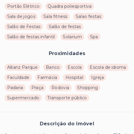
Portão Elétrico
Quadra poliesportiva
Sala de jogos
Sala fitness
Salao festas
Salão de Festas
Salão de festas
Salão de festas infantil
Solarium
Spa
Proximidades
Allianz Parque
Banco
Escola
Escola de idioma
Faculdade
Farmácia
Hospital
Igreja
Padaria
Praça
Rodovia
Shopping
Supermercado
Transporte público
Descrição do imóvel