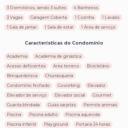
3 Dormitórios, sendo 3 suítes
4 Banheiros
3 Vagas
Garagem Coberta
1 Cozinha
1 Lavabo
1 Sala de jantar
1 Sala de estar
1 Área de serviço
Características do Condomínio
Academia
Academia de ginástica
Acesso deficientes
Area terreno
Bicicletário
Brinquedoteca
Churrasqueira
Condomínio fechado
Coworking
Elevador
Elevador de serviço
Elevador social
Gourmet
Guarita blindada
Guias sarjetas
Permite animais
Piscina
Piscina adulto
Piscina aquecida
Piscina infantil
Playground
Portaria 24 horas