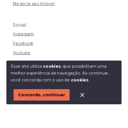
Negocie seu Imóvel
Social
Instagram
Facebook
Youtube
Esse site utiliza
cookies
, que possibilitam uma
melhor experiência de navegação.
Ao continuar,
© Copyright 2026 - I URBE CONSULTORIA
Olá! Estamos disponíveis para te ajudar.
você concorda com o uso de
cookies
.
IMOBILIÁRIA | CRECI 33.934 J - Todos os direitos
reservados
1
Concordo, continuar
SITE PARA IMOBILIARIA