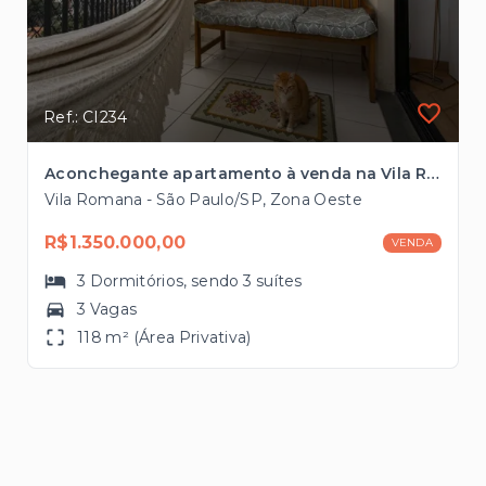
Ref.: CI234
Aconchegante apartamento à venda na Vila Romana com 118m², 3 suítes, 3 vagas próximo ao Bourbon Shopping
Vila Romana - São Paulo/SP, Zona Oeste
R$1.350.000,00
VENDA
3
Dormitórios
, sendo
3
suítes
3 Vagas
118 m² (Área Privativa)