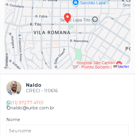
Leaflet
Naldo
CRECI -
110616
(11) 97277-4701
naldo@iurbe.com.br
Nome