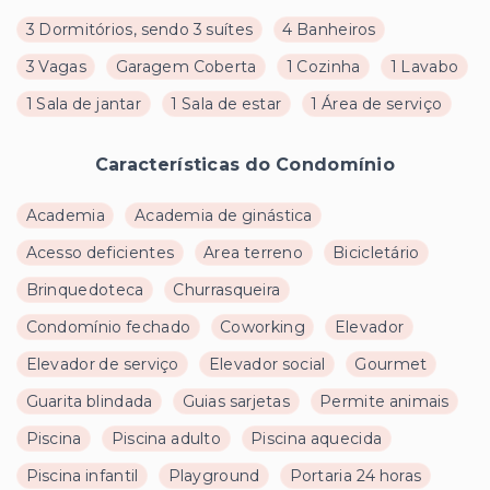
3 Dormitórios, sendo 3 suítes
4 Banheiros
3 Vagas
Garagem Coberta
1 Cozinha
1 Lavabo
1 Sala de jantar
1 Sala de estar
1 Área de serviço
Características do Condomínio
Academia
Academia de ginástica
Acesso deficientes
Area terreno
Bicicletário
Brinquedoteca
Churrasqueira
Condomínio fechado
Coworking
Elevador
Elevador de serviço
Elevador social
Gourmet
Guarita blindada
Guias sarjetas
Permite animais
Piscina
Piscina adulto
Piscina aquecida
Piscina infantil
Playground
Portaria 24 horas