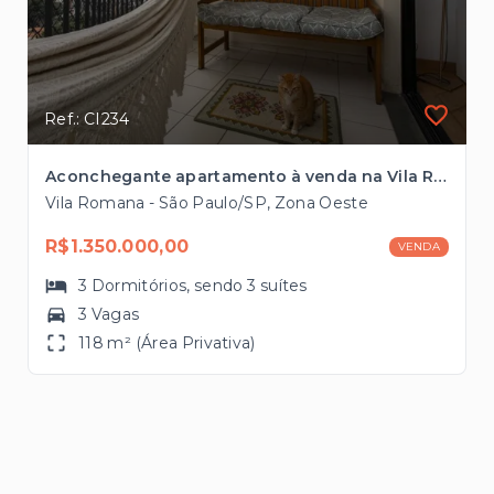
Ref.: CI234
Aconchegante apartamento à venda na Vila Romana com 118m², 3 suítes, 3 vagas próximo ao Bourbon Shopping
Vila Romana - São Paulo/SP, Zona Oeste
R$1.350.000,00
VENDA
3
Dormitórios
, sendo
3
suítes
3 Vagas
118 m² (Área Privativa)