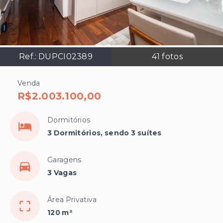
Ref.:
DUPCI02389
41
fotos
Venda
R$2.003.100,00
Dormitórios
3 Dormitórios, sendo 3 suítes
Garagens
3 Vagas
Área Privativa
120 m²