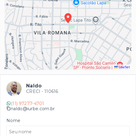
Leaflet
Naldo
CRECI -
110616
(11) 97277-4701
naldo@iurbe.com.br
Nome