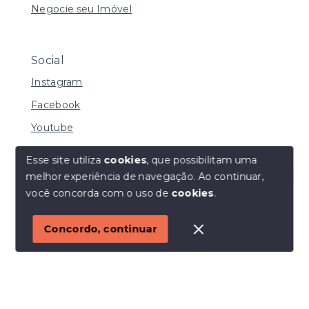
Negocie seu Imóvel
Social
Instagram
Facebook
Youtube
Esse site utiliza
cookies
, que possibilitam uma
melhor experiência de navegação.
Ao continuar,
© Copyright 2026 - I URBE CONSULTORIA
Olá! Estamos disponíveis para te ajudar.
você concorda com o uso de
cookies
.
IMOBILIÁRIA | CRECI 33.934 J - Todos os direitos
reservados
1
Concordo, continuar
SITE PARA IMOBILIARIA