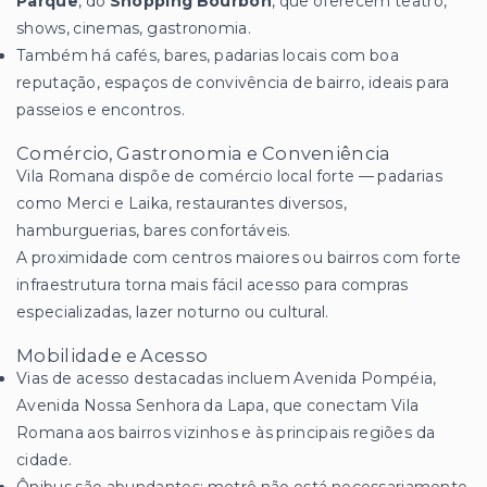
Parque
, do
Shopping Bourbon
, que oferecem teatro,
shows, cinemas, gastronomia.
Também há cafés, bares, padarias locais com boa
reputação, espaços de convivência de bairro, ideais para
passeios e encontros.
Comércio, Gastronomia e Conveniência
Vila Romana dispõe de comércio local forte — padarias
como Merci e Laika, restaurantes diversos,
hamburguerias, bares confortáveis.
A proximidade com centros maiores ou bairros com forte
infraestrutura torna mais fácil acesso para compras
especializadas, lazer noturno ou cultural.
Mobilidade e Acesso
Vias de acesso destacadas incluem Avenida Pompéia,
Avenida Nossa Senhora da Lapa, que conectam Vila
Romana aos bairros vizinhos e às principais regiões da
cidade.
Ônibus são abundantes; metrô não está necessariamente