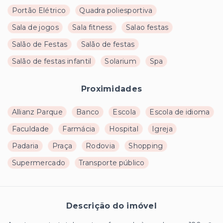
Portão Elétrico
Quadra poliesportiva
Sala de jogos
Sala fitness
Salao festas
Salão de Festas
Salão de festas
Salão de festas infantil
Solarium
Spa
Proximidades
Allianz Parque
Banco
Escola
Escola de idioma
Faculdade
Farmácia
Hospital
Igreja
Padaria
Praça
Rodovia
Shopping
Supermercado
Transporte público
Descrição do imóvel