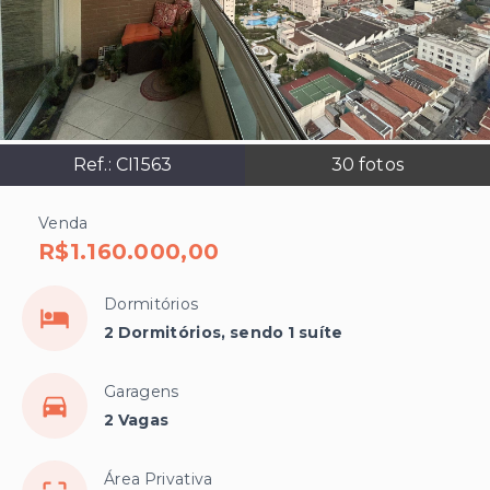
Ref.:
CI1563
30
fotos
Venda
R$1.160.000,00
Dormitórios
2 Dormitórios, sendo 1 suíte
Garagens
2 Vagas
Área Privativa