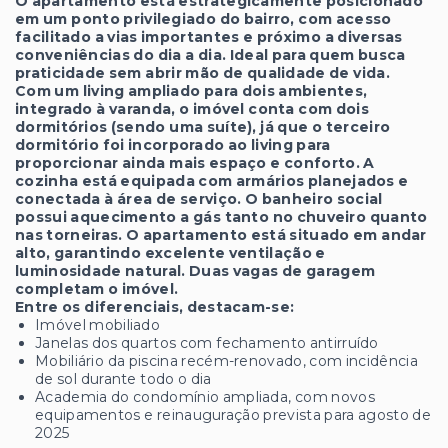
O apartamento está estrategicamente posicionado
em um ponto privilegiado do bairro, com acesso
facilitado a vias importantes e próximo a diversas
conveniências do dia a dia. Ideal para quem busca
praticidade sem abrir mão de qualidade de vida.
Com um living ampliado para dois ambientes,
integrado à varanda, o imóvel conta com dois
dormitórios (sendo uma suíte), já que o terceiro
dormitório foi incorporado ao living para
proporcionar ainda mais espaço e conforto. A
cozinha está equipada com armários planejados e
conectada à área de serviço. O banheiro social
possui aquecimento a gás tanto no chuveiro quanto
nas torneiras. O apartamento está situado em andar
alto, garantindo excelente ventilação e
luminosidade natural. Duas vagas de garagem
completam o imóvel.
Entre os diferenciais, destacam-se:
Imóvel mobiliado
Janelas dos quartos com fechamento antirruído
Mobiliário da piscina recém-renovado, com incidência
de sol durante todo o dia
Academia do condomínio ampliada, com novos
equipamentos e reinauguração prevista para agosto de
2025