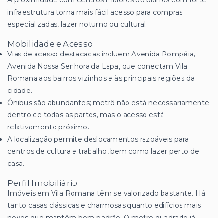
A proximidade com centros maiores ou bairros com forte
infraestrutura torna mais fácil acesso para compras
especializadas, lazer noturno ou cultural.
Mobilidade e Acesso
Vias de acesso destacadas incluem Avenida Pompéia,
Avenida Nossa Senhora da Lapa, que conectam Vila
Romana aos bairros vizinhos e às principais regiões da
cidade.
Ônibus são abundantes; metrô não está necessariamente
dentro de todas as partes, mas o acesso está
relativamente próximo.
A localização permite deslocamentos razoáveis para
centros de cultura e trabalho, bem como lazer perto de
casa.
Perfil Imobiliário
Imóveis em Vila Romana têm se valorizado bastante. Há
tanto casas clássicas e charmosas quanto edifícios mais
novos que mantêm bom padrão. O metro quadrado já