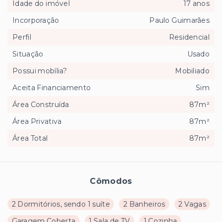
Idade do imóvel
17 anos
Incorporação
Paulo Guimarães
Perfil
Residencial
Situação
Usado
Possui mobília?
Mobiliado
Aceita Financiamento
Sim
Área Construída
87m²
Área Privativa
87m²
Área Total
87m²
Cômodos
2 Dormitórios, sendo 1 suíte
2 Banheiros
2 Vagas
Garagem Coberta
1 Sala de TV
1 Cozinha