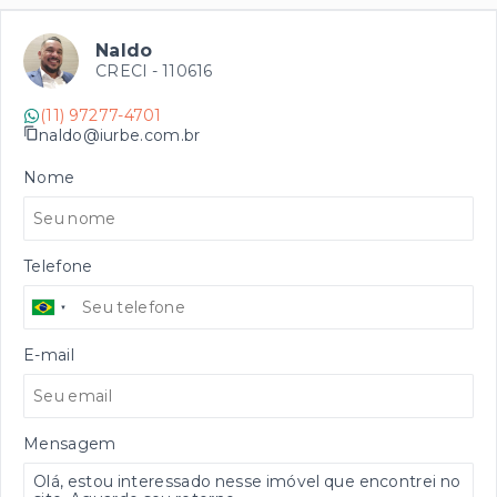
Naldo
CRECI -
110616
(11) 97277-4701
naldo@iurbe.com.br
Nome
Telefone
E-mail
Mensagem