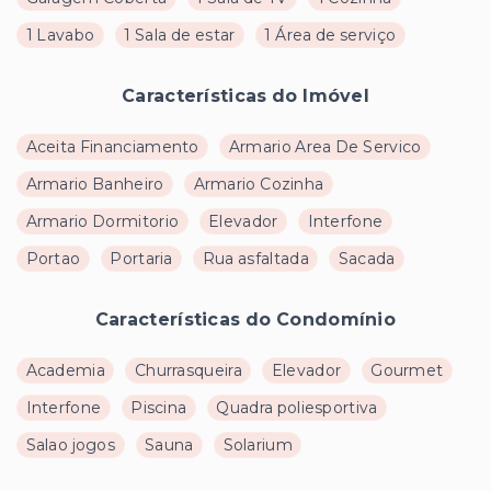
1 Lavabo
1 Sala de estar
1 Área de serviço
Características do Imóvel
Aceita Financiamento
Armario Area De Servico
Armario Banheiro
Armario Cozinha
Armario Dormitorio
Elevador
Interfone
Portao
Portaria
Rua asfaltada
Sacada
Características do Condomínio
Academia
Churrasqueira
Elevador
Gourmet
Interfone
Piscina
Quadra poliesportiva
Salao jogos
Sauna
Solarium