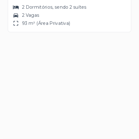
2
Dormitórios
, sendo
2
suítes
2 Vagas
93 m² (Área Privativa)