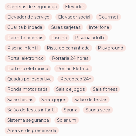
Câmeras de segurança
Elevador
Elevador de serviço
Elevador social
Gourmet
Guarita blindada
Guias sarjetas
Interfone
Permite animais
Piscina
Piscina adulto
Piscina infantil
Pista de caminhada
Playground
Portal eletronico
Portaria 24 horas
Porteiro eletrônico
Portão Elétrico
Quadra poliesportiva
Recepcao 24h
Ronda motorizada
Sala de jogos
Sala fitness
Salao festas
Salao jogos
Salão de festas
Salão de festas infantil
Sauna
Sauna seca
Sistema seguranca
Solarium
Área verde preservada