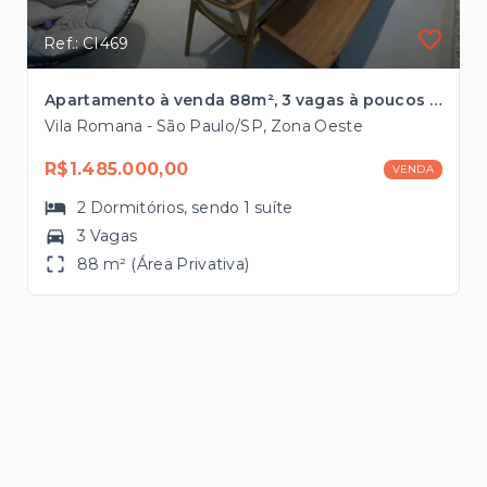
Ref.: CI469
Apartamento à venda 88m², 3 vagas à poucos minutos do Bourbon Shopping
Vila Romana - São Paulo/SP, Zona Oeste
R$1.485.000,00
VENDA
2
Dormitórios
, sendo
1
suíte
3 Vagas
88 m² (Área Privativa)