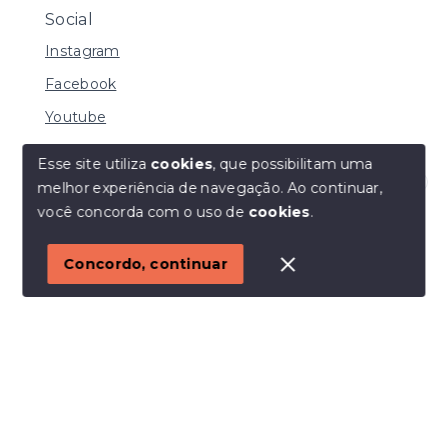
Social
Instagram
Facebook
Youtube
Esse site utiliza
cookies
, que possibilitam uma
melhor experiência de navegação.
Ao continuar,
© Copyright 2026 - I URBE CONSULTORIA
Olá! Estamos disponíveis para te ajudar.
você concorda com o uso de
cookies
.
IMOBILIÁRIA | CRECI 33.934 J - Todos os direitos
reservados
1
Concordo, continuar
SITE PARA IMOBILIARIA
Início
Histórico
Favoritos