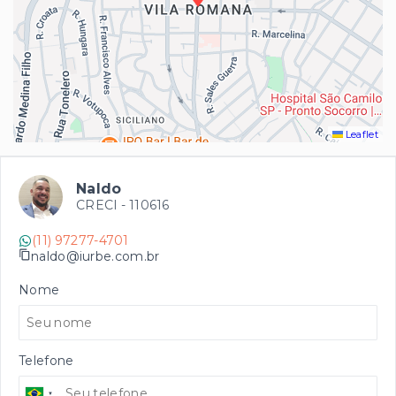
Leaflet
Naldo
CRECI -
110616
(11) 97277-4701
naldo@iurbe.com.br
Nome
Telefone