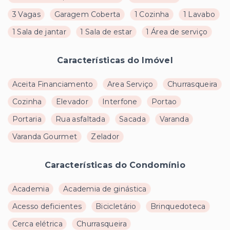
3 Vagas
Garagem Coberta
1 Cozinha
1 Lavabo
1 Sala de jantar
1 Sala de estar
1 Área de serviço
Características do Imóvel
Aceita Financiamento
Area Serviço
Churrasqueira
Cozinha
Elevador
Interfone
Portao
Portaria
Rua asfaltada
Sacada
Varanda
Varanda Gourmet
Zelador
Características do Condomínio
Academia
Academia de ginástica
Acesso deficientes
Bicicletário
Brinquedoteca
Cerca elétrica
Churrasqueira