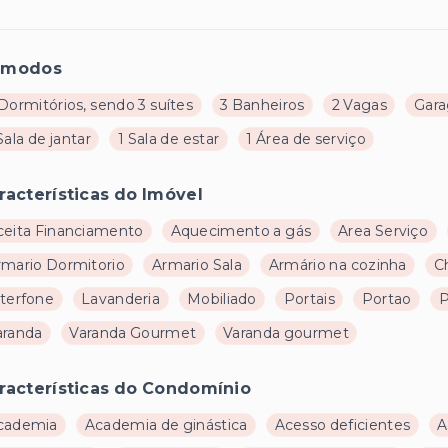
ômodos
Dormitórios, sendo 3 suítes
3 Banheiros
2 Vagas
Gar
Sala de jantar
1 Sala de estar
1 Área de serviço
racterísticas do Imóvel
ceita Financiamento
Aquecimento a gás
Area Serviço
rmario Dormitorio
Armario Sala
Armário na cozinha
C
nterfone
Lavanderia
Mobiliado
Portais
Portao
P
aranda
Varanda Gourmet
Varanda gourmet
racterísticas do Condomínio
cademia
Academia de ginástica
Acesso deficientes
A