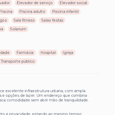
vador
Elevador de serviço
Elevador social
Piscina
Piscina adulto
Piscina infantil
ogos
Sala fitness
Salao festas
na
Solarium
ldade
Farmácia
Hospital
Igreja
Transporte público
ece excelente infraestrutura urbana, com ampla
tes e opções de lazer. Um endereço que combina
busca comodidade sem abrir mão de tranquilidade.
forto e privacidade, estando ao mesmo tempo