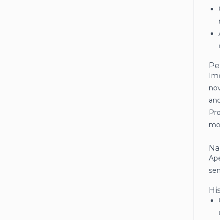
Pe
Imó
no
ano
Pr
mor
Na
Ape
sen
Hi