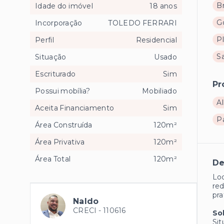
B
Idade do imóvel
18 anos
G
Incorporação
TOLEDO FERRARI
P
Perfil
Residencial
S
Situação
Usado
Escriturado
Sim
Pr
Possui mobília?
Mobiliado
Al
Aceita Financiamento
Sim
P
Área Construída
120m²
Área Privativa
120m²
Área Total
120m²
De
Loc
red
pra
Naldo
CRECI -
110616
So
Sit