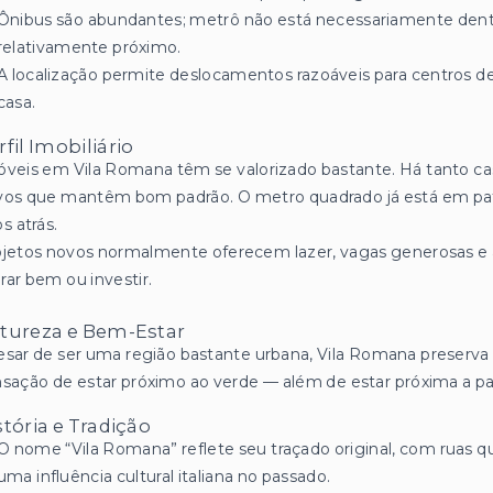
Ônibus são abundantes; metrô não está necessariamente dentr
relativamente próximo.
A localização permite deslocamentos razoáveis para centros de
casa.
rfil Imobiliário
veis em Vila Romana têm se valorizado bastante. Há tanto cas
vos que mantêm bom padrão. O metro quadrado já está em pa
s atrás.
ojetos novos normalmente oferecem lazer, vagas generosas e
ar bem ou investir.
tureza e Bem-Estar
sar de ser uma região bastante urbana, Vila Romana preserva á
sação de estar próximo ao verde — além de estar próxima a pa
stória e Tradição
O nome “Vila Romana” reflete seu traçado original, com ruas 
uma influência cultural italiana no passado.