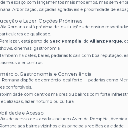
videm espaço com lançamentos mais modernos, mas sem enorm
ana. Arborização, calçadas agradáveis e proximidade de espa
ucação e Lazer: Opções Próximas
Vila Romana está próxima de instituições de ensino respeitada
particulares de qualidade.
Para lazer, está perto de
Sesc Pompéia
, do
Allianz Parque
, 
shows, cinemas, gastronomia.
Também há cafés, bares, padarias locais com boa reputação, esp
passeios e encontros.
mércio, Gastronomia e Conveniência
a Romana dispõe de comércio local forte — padarias como Merci
es confortáveis.
roximidade com centros maiores ou bairros com forte infraestr
ecializadas, lazer noturno ou cultural.
bilidade e Acesso
Vias de acesso destacadas incluem Avenida Pompéia, Avenida
Romana aos bairros vizinhos e às principais regiões da cidade.