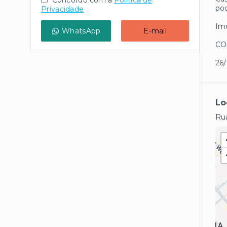
Concordo com a
Política de
pod
Privacidade
Imó
WhatsApp
E-mail
CO
26
Lo
Rua