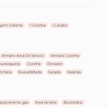
agem Coberta
1 Cozinha
1 Lavabo
Armario Area De Servico
Armario Cozinha
hurrasqueira
Cozinha
Elevador
ortaria
Rua asfaltada
Sacada
Varanda
quecimento gas
Area terreno
Bicicletário