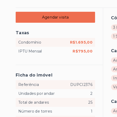
Agendar visita
C
3 
Taxas
1 
Condomínio
R$1.695,00
Ca
IPTU Mensal
R$795,00
A
A
Ficha do imóvel
I
Referência
DUPCI2376
V
Unidades por andar
2
Ca
Total de andares
25
A
Número de torres
1