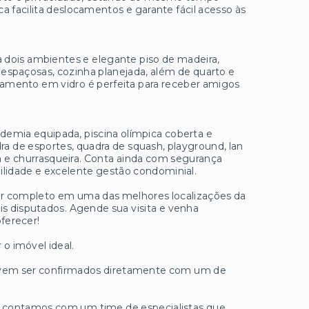
a facilita deslocamentos e garante fácil acesso às
 dois ambientes e elegante piso de madeira,
 espaçosas, cozinha planejada, além de quarto e
hamento em vidro é perfeita para receber amigos
demia equipada, piscina olímpica coberta e
dra de esportes, quadra de squash, playground, lan
a e churrasqueira. Conta ainda com segurança
uilidade e excelente gestão condominial.
zer completo em uma das melhores localizações da
is disputados. Agende sua visita e venha
ferecer!
 o imóvel ideal.
 devem ser confirmados diretamente com um de
ue contamos com um time de especialistas que