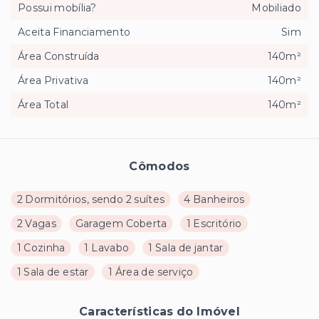
Possui mobília?
Mobiliado
Aceita Financiamento
Sim
Área Construída
140m²
Área Privativa
140m²
Área Total
140m²
Cômodos
2 Dormitórios, sendo 2 suítes
4 Banheiros
2 Vagas
Garagem Coberta
1 Escritório
1 Cozinha
1 Lavabo
1 Sala de jantar
1 Sala de estar
1 Área de serviço
Características do Imóvel