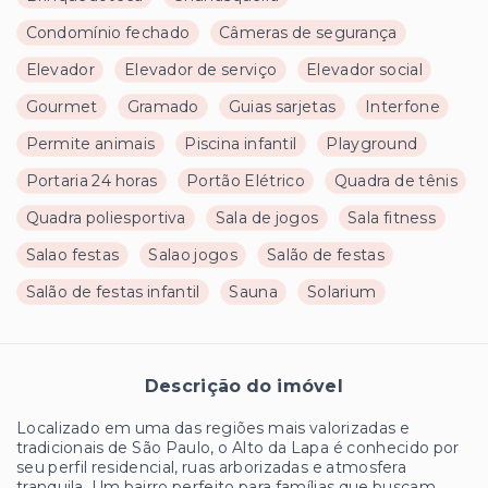
Condomínio fechado
Câmeras de segurança
Elevador
Elevador de serviço
Elevador social
Gourmet
Gramado
Guias sarjetas
Interfone
Permite animais
Piscina infantil
Playground
Portaria 24 horas
Portão Elétrico
Quadra de tênis
Quadra poliesportiva
Sala de jogos
Sala fitness
Salao festas
Salao jogos
Salão de festas
Salão de festas infantil
Sauna
Solarium
Descrição do imóvel
Localizado em uma das regiões mais valorizadas e
tradicionais de São Paulo, o Alto da Lapa é conhecido por
seu perfil residencial, ruas arborizadas e atmosfera
tranquila. Um bairro perfeito para famílias que buscam