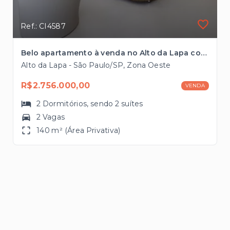
Ref.: CI4587
Belo apartamento à venda no Alto da Lapa com 140m², 2 suítes próximo ao Parque Villa Lobos
Alto da Lapa - São Paulo/SP, Zona Oeste
R$2.756.000,00
VENDA
2
Dormitórios
, sendo
2
suítes
2 Vagas
140 m² (Área Privativa)