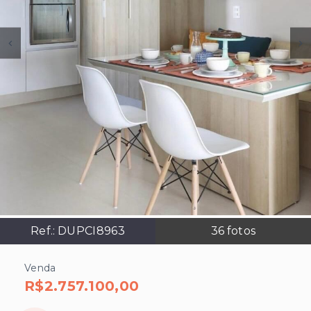
Ref.:
DUPCI8963
36
fotos
Venda
R$2.757.100,00