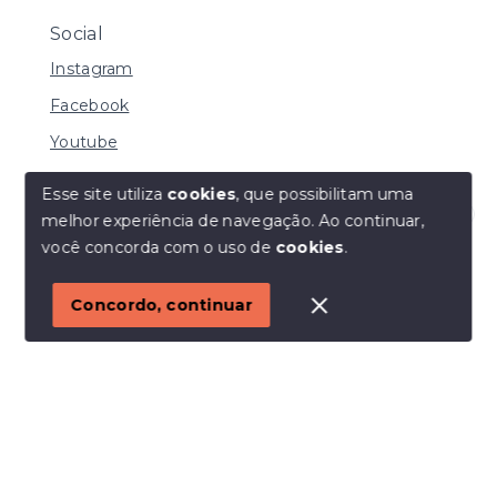
Social
Instagram
Facebook
Youtube
Esse site utiliza
cookies
, que possibilitam uma
melhor experiência de navegação.
Ao continuar,
© Copyright 2026 - I URBE CONSULTORIA
Olá! Estamos disponíveis para te ajudar.
você concorda com o uso de
cookies
.
IMOBILIÁRIA | CRECI 33.934 J - Todos os direitos
reservados
1
Concordo, continuar
SITE PARA IMOBILIARIA
Início
Histórico
Favoritos