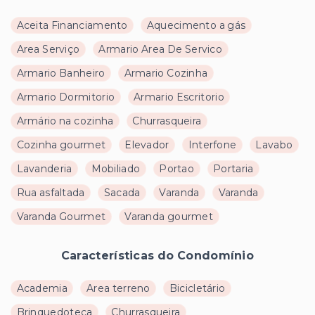
Aceita Financiamento
Aquecimento a gás
Area Serviço
Armario Area De Servico
Armario Banheiro
Armario Cozinha
Armario Dormitorio
Armario Escritorio
Armário na cozinha
Churrasqueira
Cozinha gourmet
Elevador
Interfone
Lavabo
Lavanderia
Mobiliado
Portao
Portaria
Rua asfaltada
Sacada
Varanda
Varanda
Varanda Gourmet
Varanda gourmet
Características do Condomínio
Academia
Area terreno
Bicicletário
Brinquedoteca
Churrasqueira