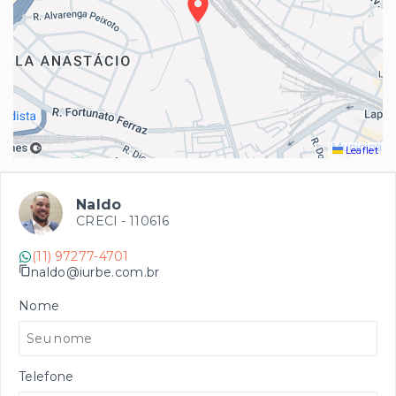
Leaflet
Naldo
CRECI -
110616
(11) 97277-4701
naldo@iurbe.com.br
Nome
Telefone