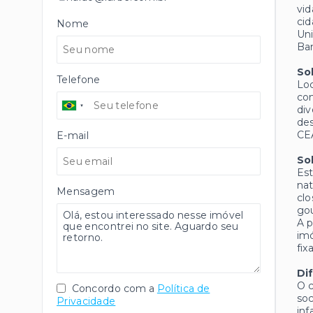
vid
cid
Nome
Uni
Ban
So
Telefone
Loc
con
div
des
CE
E-mail
So
Est
nat
Mensagem
clo
gou
A p
imó
fix
Di
O c
Concordo com a
Política de
soc
Privacidade
inf