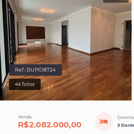
Ref.:
DUPCI8724
44
fotos
Venda
Dormitó
R$2.082.000,00
3 Dormi