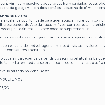
sui jardim com espelho d’água, áreas bem cuidadas, acessibili
tradas da garagem com dois portões e sistema de câmeras em
ende sua visita
 excelente oportunidade para quem busca morar com conforto
hores regiões do Alto da Lapa. Imóveis com essas característic
nhecer pessoalmente — você pode se surpreender! ✨
os especialistas na região e prontos para te ajudar a encontrar
isponibilidade do imóvel, agendamento de visitas e valores
sos consultores imobiliários.
o você ainda dependa da venda do seu imóvel atual, saiba q
e te auxiliar em todo esse processo — desde o cadastro até a 
vel localizado na Zona Oeste.
NSULTE NOS
03/26