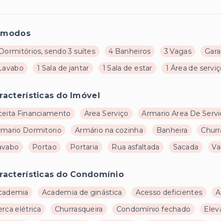
ômodos
Dormitórios, sendo 3 suítes
4 Banheiros
3 Vagas
Gar
 Lavabo
1 Sala de jantar
1 Sala de estar
1 Área de servi
racterísticas do Imóvel
ceita Financiamento
Area Serviço
Armario Area De Servi
rmario Dormitorio
Armário na cozinha
Banheira
Churr
avabo
Portao
Portaria
Rua asfaltada
Sacada
Va
racterísticas do Condomínio
cademia
Academia de ginástica
Acesso deficientes
A
rca elétrica
Churrasqueira
Condomínio fechado
Elev