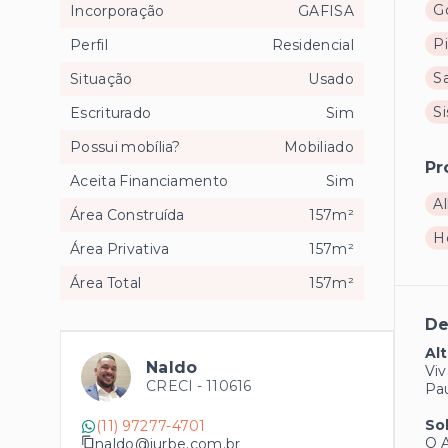
G
Incorporação
GAFISA
Pi
Perfil
Residencial
Sa
Situação
Usado
S
Escriturado
Sim
Possui mobília?
Mobiliado
Pr
Aceita Financiamento
Sim
Al
Área Construída
157m²
H
Área Privativa
157m²
Área Total
157m²
De
Alt
Naldo
Viv
CRECI -
110616
Pau
So
(11) 97277-4701
O A
naldo@iurbe.com.br