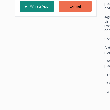
pos
WhatsApp
E-mail
en
Ag
Uma
mel
co
Som
A d
nos
Cas
pod
Imó
CO
13/