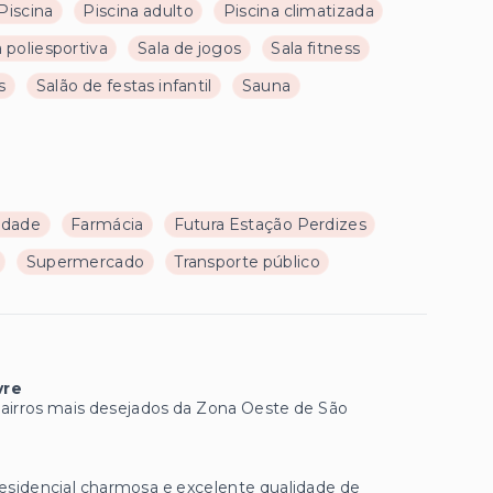
Piscina
Piscina adulto
Piscina climatizada
 poliesportiva
Sala de jogos
Sala fitness
s
Salão de festas infantil
Sauna
ldade
Farmácia
Futura Estação Perdizes
Supermercado
Transporte público
vre
bairros mais desejados da Zona Oeste de São
residencial charmosa e excelente qualidade de