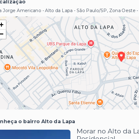
calização
 Jorge Americano - Alto da Lapa - São Paulo/SP, Zona Oeste
+
−
nheça o bairro Alto da Lapa
Morar no Alto da L
Residencial