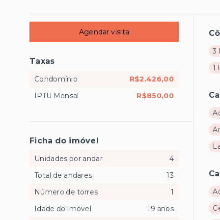
Agendar visita
C
3 
Taxas
1
Condomínio
R$2.426,00
Ca
IPTU Mensal
R$850,00
A
A
Ficha do imóvel
L
Unidades por andar
4
Ca
Total de andares
13
A
Número de torres
1
Ce
Idade do imóvel
19 anos