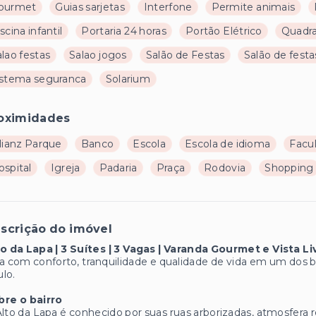
ourmet
Guias sarjetas
Interfone
Permite animais
scina infantil
Portaria 24 horas
Portão Elétrico
Quadra
lao festas
Salao jogos
Salão de Festas
Salão de festa
istema seguranca
Solarium
oximidades
lianz Parque
Banco
Escola
Escola de idioma
Facu
ospital
Igreja
Padaria
Praça
Rodovia
Shopping
scrição do imóvel
o da Lapa | 3 Suítes | 3 Vagas | Varanda Gourmet e Vista Li
a com conforto, tranquilidade e qualidade de vida em um dos 
lo.
bre o bairro
lto da Lapa é conhecido por suas ruas arborizadas, atmosfera 