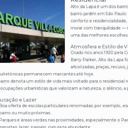
Alto da Lapa é um dos bair
bairro‑jardim em São Paulo:
conforto e residencialidade,
morar com tranquilidade — 
uma das melhores escolhas
Atmosfera e Estilo de V
Criado nos anos 1920 pela C
Barry Parker, Alto da Lapa f
arborizadas, praças, recuos, 
quitetônicas permanecem marcantes até hoje.
airro denota um estilo de vida mais voltado para o residencial
ocupações urbanísticas que valorizam a natureza, o silêncio, a 
ucação e Lazer
Boa oferta de escolas particulares renomadas: por exemplo, es
bairro ou muito próximas.
Parques e áreas verdes nas proximidades, especialmente o Par
esportes, lazer, passeio, natureza abundante.