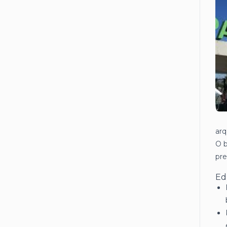
ar
O b
pre
Ed