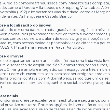
a. A região combina tranquilidade com infraestrutura complet
ade, como o Parque Villa-Lobos e o Shopping Villa-Lobos. Além
versitária (USP) e importantes vias da cidade, como as Margina
deirantes, Anhanguera e Castelo Branco.
bre a localização do imóvel
alizado em uma das ruas mais agradáveis da região, o imóvel 
veniências. Nas proximidades você encontra supermercados, pa
ersos centros comerciais, além de escolas, igrejas e opções 
taque, com acesso rápido às principais vias da cidade e a po
AGESP, Praça Panamericana e Praça Pôr do Sol.
bre o imóvel
e belo apartamento em andar alto oferece uma linda vista liv
ural e sensação de amplitude. São 3 dormitórios, todos suítes
set. O living é amplo e integrado, com espaço para três ambie
rmet com churrasqueira, ideal para receber amigos e aprove
lanta original contava com 4 dormitórios, sendo que um deles foi
vel conta ainda com lavabo, banheiro social, cozinha planeja
as.
ferenciais
ondomínio oferece excelente infraestrutura e segurança, com t
ial privativo por torre. Entre as opções de lazer estão duas pis
antil, sauna, academia, salão de festas, salão de jogos, min