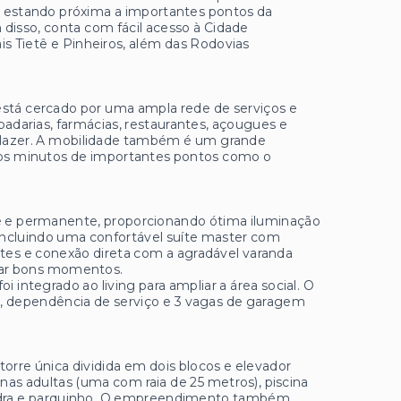
a, estando próxima a importantes pontos da
 disso, conta com fácil acesso à Cidade
is Tietê e Pinheiros, além das Rodovias
está cercado por uma ampla rede de serviços e
darias, farmácias, restaurantes, açougues e
de lazer. A mobilidade também é um grande
ucos minutos de importantes pontos como o
re e permanente, proporcionando ótima iluminação
, incluindo uma confortável suíte master com
ntes e conexão direta com a agradável varanda
itar bons momentos.
 integrado ao living para ampliar a área social. O
da, dependência de serviço e 3 vagas de garagem
orre única dividida em dois blocos e elevador
cinas adultas (uma com raia de 25 metros), piscina
i quadra e parquinho. O empreendimento também