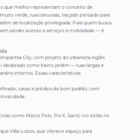
ros que melhor representam o conceito de
 muito verde, ruas sinuosas, traçado pensado para
 além de localização privilegiada. Para quem busca
sem perder acesso a serviços e mobilidade — é
.
ida
ompanhia City, com projeto do urbanista inglês
oi idealizado como bairro‑jardim — ruas largas e
jardins internos. Essas características
 refinado, casas e prédios de bom padrão, com
privacidade.
colas como Marco Polo, Pio X, Santo Ivo estão no
que Villa‑Lobos, que oferece espaço para