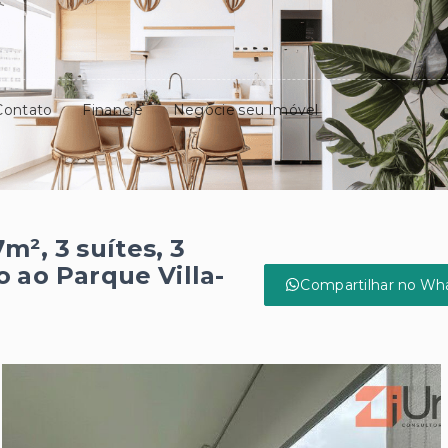
Contato
Financie
Negocie seu Imóvel
², 3 suítes, 3
 ao Parque Villa-
Compartilhar no Wh