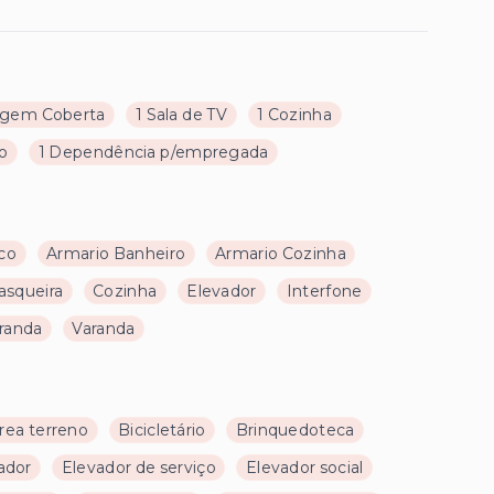
agem Coberta
1 Sala de TV
1 Cozinha
ço
1 Dependência p/empregada
co
Armario Banheiro
Armario Cozinha
asqueira
Cozinha
Elevador
Interfone
randa
Varanda
rea terreno
Bicicletário
Brinquedoteca
ador
Elevador de serviço
Elevador social