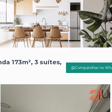
Contato
Financie
Negocie seu Imóvel
da 173m², 3 suítes,
Compartilhar no Wh