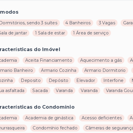
ômodos
Dormitórios, sendo 3 suítes
4 Banheiros
3 Vagas
Gar
Sala de jantar
1 Sala de estar
1 Área de serviço
racterísticas do Imóvel
cademia
Aceita Financiamento
Aquecimento a gás
A
rmario Banheiro
Armario Cozinha
Armario Dormitorio
ozinha
Deposito
Depósito
Elevador
Interfone
ua asfaltada
Sacada
Varanda
Varanda
Varanda Go
racterísticas do Condomínio
cademia
Academia de ginástica
Acesso deficientes
A
hurrasqueira
Condomínio fechado
Câmeras de seguranç