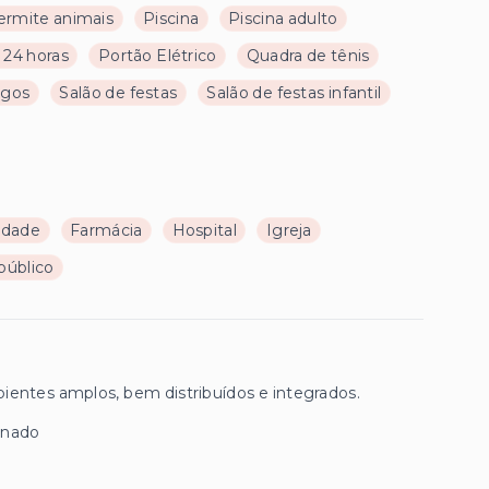
ermite animais
Piscina
Piscina adulto
 24 horas
Portão Elétrico
Quadra de tênis
ogos
Salão de festas
Salão de festas infantil
ldade
Farmácia
Hospital
Igreja
público
mbientes amplos, bem distribuídos e integrados.
onado