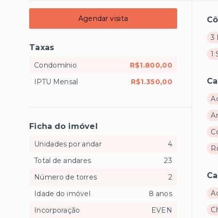
Agendar visita
C
3 
Taxas
1 
Condomínio
R$1.800,00
Ca
IPTU Mensal
R$1.350,00
A
A
Ficha do imóvel
C
Unidades por andar
4
R
Total de andares
23
Ca
Número de torres
2
A
Idade do imóvel
8 anos
C
Incorporação
EVEN