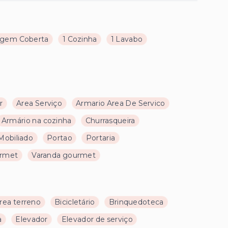
agem Coberta
1 Cozinha
1 Lavabo
r
Area Serviço
Armario Area De Servico
Armário na cozinha
Churrasqueira
Mobiliado
Portao
Portaria
urmet
Varanda gourmet
rea terreno
Bicicletário
Brinquedoteca
a
Elevador
Elevador de serviço