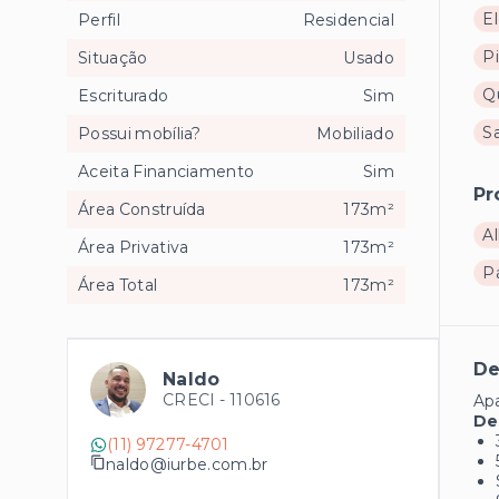
El
Perfil
Residencial
Pi
Situação
Usado
Q
Escriturado
Sim
S
Possui mobília?
Mobiliado
Aceita Financiamento
Sim
Pr
Área Construída
173m²
Al
Área Privativa
173m²
P
Área Total
173m²
De
Naldo
CRECI -
110616
Ap
De
(11) 97277-4701
naldo@iurbe.com.br