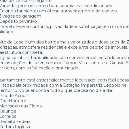
Sala de TV aconchegante
Varanda gourmet com churrasqueira e ar-condicionado
Cozinha funcional com ótimo aproveitamento de espaço
3 vagas de garagem
Depósito privativo
móvel oferece conforto, privacidade e sofisticação em cada det
lidade.
lto da Lapa é um dos bairros mais valorizados e desejados da
orizadas, atmosfera residencial e excelente padrão de imóveis
raestrutura completa.
egião combina tranquilidade com conveniência, estando próxi
ersas opções de lazer, como o Parque Villa-Lobos e o Ginasio 
er bem, com sofisticação e praticidade.
partamento está estrategicamente localizado, com fácil acesso 
ilitada pela proximidade com a Estação Imperatriz Leopoldina.
entorno, você encontra tudo o que precisa no dia a dia:
Pao de Acucar
Oba Hortifruti
Mercadao das Flores
Kalunga
Correios
Receita Federal
Cultura Inglesa