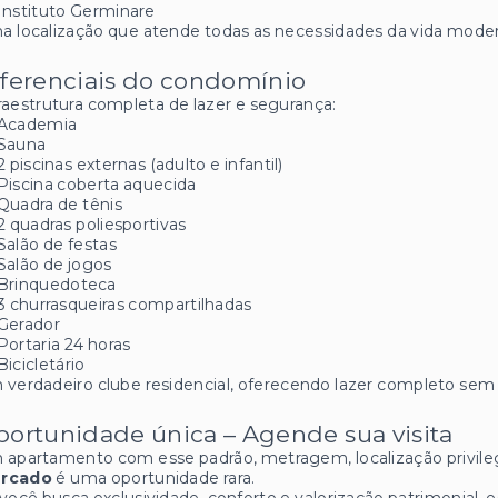
Instituto Germinare
 localização que atende todas as necessidades da vida moder
ferenciais do condomínio
raestrutura completa de lazer e segurança:
Academia
Sauna
2 piscinas externas (adulto e infantil)
Piscina coberta aquecida
Quadra de tênis
2 quadras poliesportivas
Salão de festas
Salão de jogos
Brinquedoteca
3 churrasqueiras compartilhadas
Gerador
Portaria 24 horas
Bicicletário
verdadeiro clube residencial, oferecendo lazer completo sem s
ortunidade única – Agende sua visita
apartamento com esse padrão, metragem, localização privileg
rcado
é uma oportunidade rara.