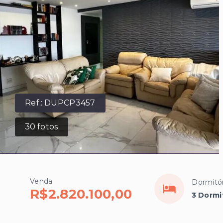
Ref.:
DUPCP3457
30
fotos
Venda
Dormitór
R$2.820.100,00
3 Dormi