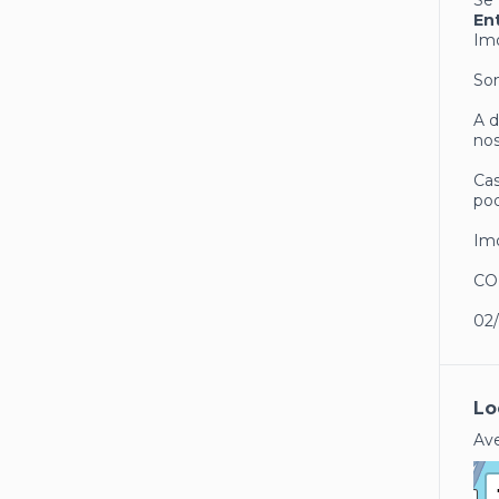
Se 
En
Imó
Som
A d
nos
Cas
pod
Imó
CO
02
Lo
Ave