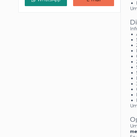
Uma
Di
Inf
Um 
Op
Um 
me