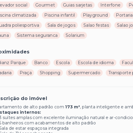
evador social
Gourmet
Guias sarjetas
Interfone
P
scina climatizada
Piscina infantil
Playground
Portaria
uadra poliesportiva
Sala de jogos
Salao festas
Salao j
auna
Sistema seguranca
Solarium
oximidades
lianz Parque
Banco
Escola
Escola de idioma
Facu
adaria
Praça
Shopping
Supermercado
Transporte 
scrição do imóvel
artamento de alto padrão com
173 m²
, planta inteligente e a
staques internos:
3 suítes amplas com excelente iluminação natural e ar-condici
5 banheiros com acabamentos de alto padrão
Sala de estar espaçosa integrada