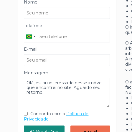
Nome
Telefone
O i
qua
O A
arb
E-mail
inf
A r
div
viv
Mensagem
O a
fac
No 
Concordo com a
Política de
Privacidade
WhatsApp
E-mail