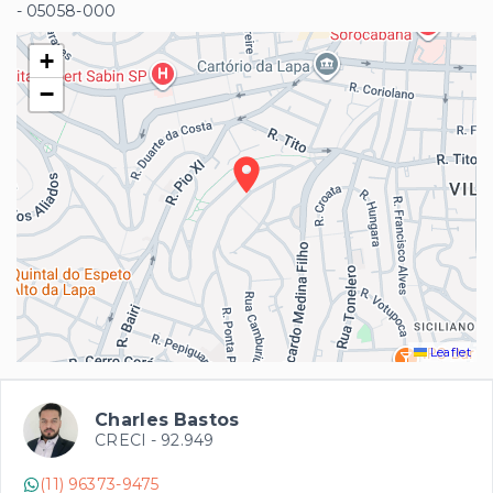
- 05058-000
+
−
Leaflet
Charles Bastos
CRECI -
92.949
(11) 96373-9475