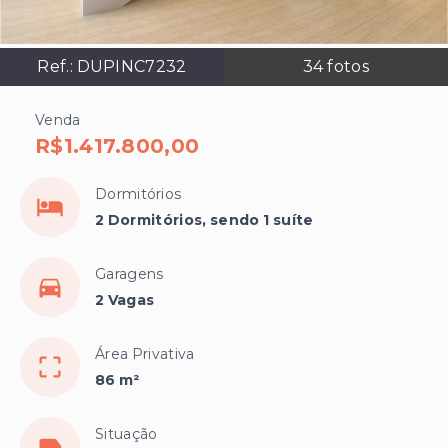
Ref.:
DUPINC7232
34
fotos
Venda
R$1.417.800,00
Dormitórios
2 Dormitórios, sendo 1 suíte
Garagens
2 Vagas
Área Privativa
86 m²
Situação