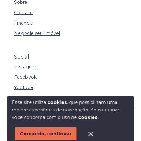
Sobre
Contato
Financie
Negocie seu Imóvel
Social
Instagram
Facebook
Youtube
Esse site utiliza
cookies
, que possibilitam uma
melhor experiência de navegação.
Ao continuar,
© Copyright 2026 - I URBE CONSULTORIA
Olá! Estamos disponíveis para te ajudar.
você concorda com o uso de
cookies
.
IMOBILIÁRIA | CRECI 33.934 J - Todos os direitos
reservados
1
Concordo, continuar
SITE PARA IMOBILIARIA