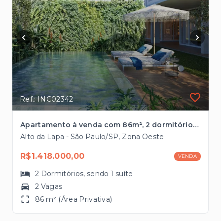
Ref.: INC02342
Apartamento à venda com 86m², 2 dormitórios, 2 vagas no Alto da Lapa
Alto da Lapa - São Paulo/SP, Zona Oeste
R$1.418.000,00
VENDA
2
Dormitórios
, sendo
1
suíte
2 Vagas
86 m² (Área Privativa)