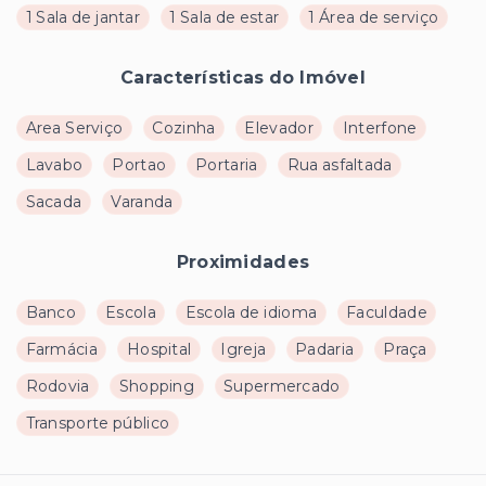
1 Sala de jantar
1 Sala de estar
1 Área de serviço
Características do Imóvel
Area Serviço
Cozinha
Elevador
Interfone
Lavabo
Portao
Portaria
Rua asfaltada
Sacada
Varanda
Proximidades
Banco
Escola
Escola de idioma
Faculdade
Farmácia
Hospital
Igreja
Padaria
Praça
Rodovia
Shopping
Supermercado
Transporte público