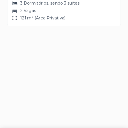
3
Dormitórios
, sendo
3
suítes
2 Vagas
121 m² (Área Privativa)