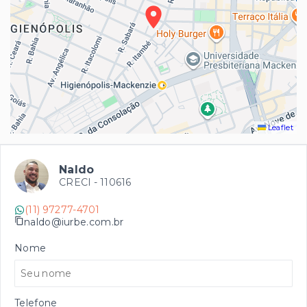
Leaflet
Naldo
CRECI -
110616
(11) 97277-4701
naldo@iurbe.com.br
Nome
Telefone