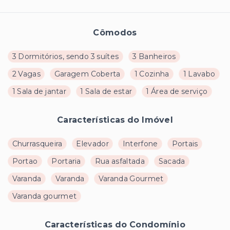
Cômodos
3 Dormitórios, sendo 3 suítes
3 Banheiros
2 Vagas
Garagem Coberta
1 Cozinha
1 Lavabo
1 Sala de jantar
1 Sala de estar
1 Área de serviço
Características do Imóvel
Churrasqueira
Elevador
Interfone
Portais
Portao
Portaria
Rua asfaltada
Sacada
Varanda
Varanda
Varanda Gourmet
Varanda gourmet
Características do Condomínio