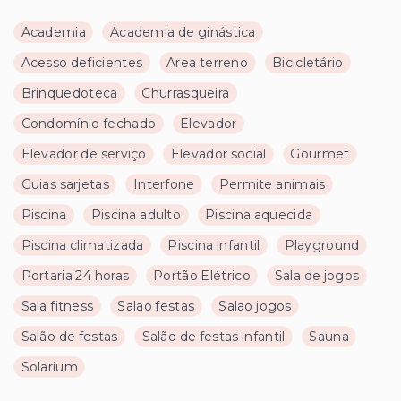
Academia
Academia de ginástica
Acesso deficientes
Area terreno
Bicicletário
Brinquedoteca
Churrasqueira
Condomínio fechado
Elevador
Elevador de serviço
Elevador social
Gourmet
Guias sarjetas
Interfone
Permite animais
Piscina
Piscina adulto
Piscina aquecida
Piscina climatizada
Piscina infantil
Playground
Portaria 24 horas
Portão Elétrico
Sala de jogos
Sala fitness
Salao festas
Salao jogos
Salão de festas
Salão de festas infantil
Sauna
Solarium