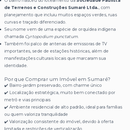
O bairro nasceu do loteamento da
Sociedade Paulista
de Terrenos e Construções Sumaré Ltda.
, com
planejamento que incluiu muitos espaços verdes, ruas
curvas e traçado diferenciado.
Seu nome vem de uma espécie de orquídea indígena
chamada
Cyrtopodium punctatum
.
Também foi palco de antenas de emissoras de TV
importantes, sede de estações históricas, além de
manifestações culturais locais que marcaram sua
identidade.
Por que Comprar um Imóvel em Sumaré?
✔️ Bairro-jardim preservado, com charme único
✔️ Localização estratégica, muito bem conectado por
metrô e vias principais
✔️ Ambiente residencial de alto padrão, ideal para famílias
ou quem valoriza tranquilidade
✔️ Valorização consistente do imóvel, devido à oferta
limitada e restrições de verticalização