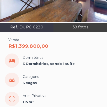
Ref.:
DUPCI0220
39
fotos
Venda
R$1.399.800,00
Dormitórios
3 Dormitórios, sendo 1 suíte
Garagens
3 Vagas
Área Privativa
115 m²