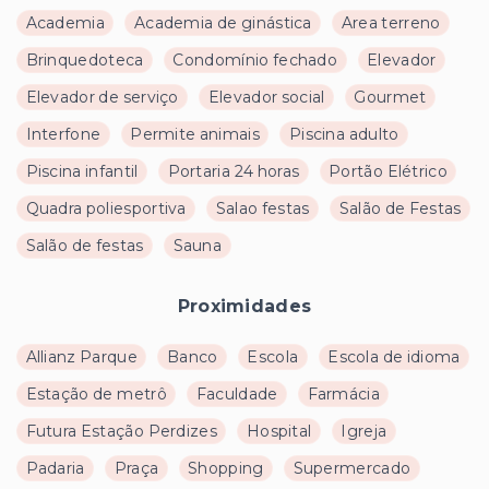
Academia
Academia de ginástica
Area terreno
Brinquedoteca
Condomínio fechado
Elevador
Elevador de serviço
Elevador social
Gourmet
Interfone
Permite animais
Piscina adulto
Piscina infantil
Portaria 24 horas
Portão Elétrico
Quadra poliesportiva
Salao festas
Salão de Festas
Salão de festas
Sauna
Proximidades
Allianz Parque
Banco
Escola
Escola de idioma
Estação de metrô
Faculdade
Farmácia
Futura Estação Perdizes
Hospital
Igreja
Padaria
Praça
Shopping
Supermercado