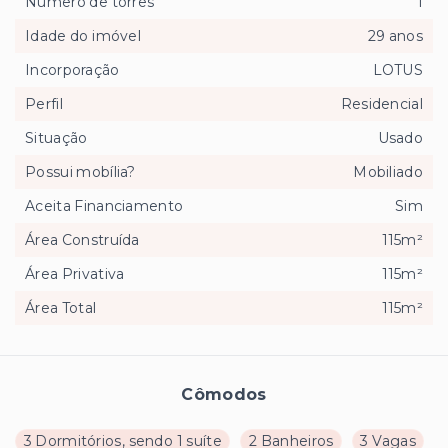
Número de torres
1
Idade do imóvel
29 anos
Incorporação
LOTUS
Perfil
Residencial
Situação
Usado
Possui mobília?
Mobiliado
Aceita Financiamento
Sim
Área Construída
115m²
Área Privativa
115m²
Área Total
115m²
Cômodos
3 Dormitórios, sendo 1 suíte
2 Banheiros
3 Vagas