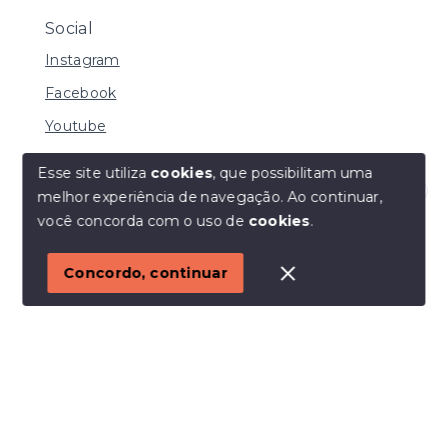
Social
Instagram
Facebook
Youtube
Esse site utiliza
cookies
, que possibilitam uma
melhor experiência de navegação.
Ao continuar,
© Copyright 2026 - I URBE CONSULTORIA
Olá! Estamos disponíveis para te ajudar.
você concorda com o uso de
cookies
.
IMOBILIÁRIA | CRECI 33.934 J - Todos os direitos
reservados
1
Concordo, continuar
SITE PARA IMOBILIARIA
Início
Histórico
Favoritos