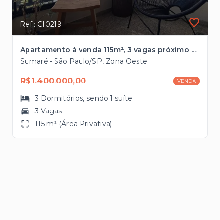
Ref.: CI0219
Apartamento à venda 115m², 3 vagas próximo à Estação Vila Madalena
Sumaré - São Paulo/SP, Zona Oeste
R$1.400.000,00
VENDA
3
Dormitórios
, sendo
1
suíte
3 Vagas
115 m² (Área Privativa)