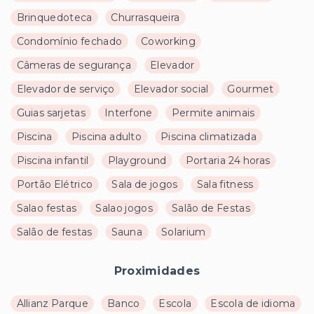
Brinquedoteca
Churrasqueira
Condomínio fechado
Coworking
Câmeras de segurança
Elevador
Elevador de serviço
Elevador social
Gourmet
Guias sarjetas
Interfone
Permite animais
Piscina
Piscina adulto
Piscina climatizada
Piscina infantil
Playground
Portaria 24 horas
Portão Elétrico
Sala de jogos
Sala fitness
Salao festas
Salao jogos
Salão de Festas
Salão de festas
Sauna
Solarium
Proximidades
Allianz Parque
Banco
Escola
Escola de idioma