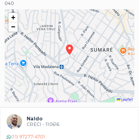
040
+
−
Leaflet
Naldo
CRECI -
110616
(11) 97277-4701