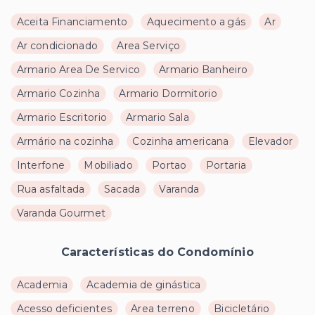
Aceita Financiamento
Aquecimento a gás
Ar
Ar condicionado
Area Serviço
Armario Area De Servico
Armario Banheiro
Armario Cozinha
Armario Dormitorio
Armario Escritorio
Armario Sala
Armário na cozinha
Cozinha americana
Elevador
Interfone
Mobiliado
Portao
Portaria
Rua asfaltada
Sacada
Varanda
Varanda Gourmet
Características do Condomínio
Academia
Academia de ginástica
Acesso deficientes
Area terreno
Bicicletário