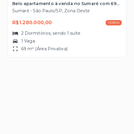
Belo apartamento à venda no Sumaré com 69m², 2 dormitórios localizado à 300 metros da estação Vila Madalena do metrô
Sumaré - São Paulo/SP, Zona Oeste
R$1.280.000,00
VENDA
2
Dormitórios
, sendo
1
suíte
1 Vaga
69 m² (Área Privativa)