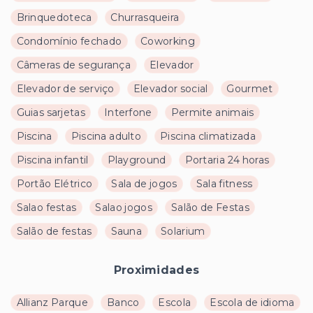
Brinquedoteca
Churrasqueira
Condomínio fechado
Coworking
Câmeras de segurança
Elevador
Elevador de serviço
Elevador social
Gourmet
Guias sarjetas
Interfone
Permite animais
Piscina
Piscina adulto
Piscina climatizada
Piscina infantil
Playground
Portaria 24 horas
Portão Elétrico
Sala de jogos
Sala fitness
Salao festas
Salao jogos
Salão de Festas
Salão de festas
Sauna
Solarium
Proximidades
Allianz Parque
Banco
Escola
Escola de idioma