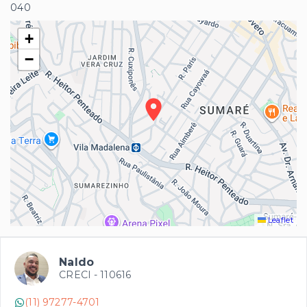
040
+
−
Leaflet
Naldo
CRECI -
110616
(11) 97277-4701