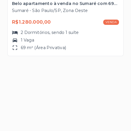
Belo apartamento à venda no Sumaré com 69m², 2 dormitórios localizado à 300 metros da estação Vila Madalena do metrô
Sumaré - São Paulo/SP, Zona Oeste
R$1.280.000,00
VENDA
2
Dormitórios
, sendo
1
suíte
1 Vaga
69 m² (Área Privativa)