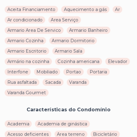
Aceita Financiamento
Aquecimento a gás
Ar
Ar condicionado
Area Serviço
Armario Area De Servico
Armario Banheiro
Armario Cozinha
Armario Dormitorio
Armario Escritorio
Armario Sala
Armário na cozinha
Cozinha americana
Elevador
Interfone
Mobiliado
Portao
Portaria
Rua asfaltada
Sacada
Varanda
Varanda Gourmet
Características do Condomínio
Academia
Academia de ginástica
Acesso deficientes
Area terreno
Bicicletário