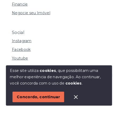
Financie
Negocie seu Imóvel
Social
Instagram
Facebook
Youtube
Esse site utiliza
cookies
, que possibilitam uma
melhor experiência de navegação.
Ao continuar,
© Copyright 2026 - I URBE CONSULTORIA
Olá! Estamos disponíveis para te ajudar.
você concorda com o uso de
cookies
.
IMOBILIÁRIA | CRECI 33.934 J - Todos os direitos
reservados
1
Concordo, continuar
SITE PARA IMOBILIARIA