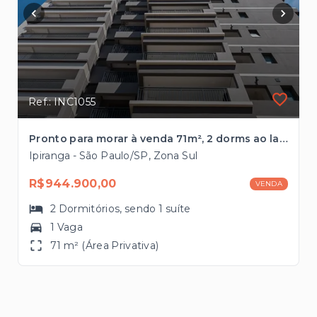
Ref.: INC1055
Pronto para morar à venda 71m², 2 dorms ao lado da Estação Alto do Ipiranga
Ipiranga - São Paulo/SP, Zona Sul
R$944.900,00
VENDA
2
Dormitórios
, sendo
1
suíte
1 Vaga
71 m² (Área Privativa)