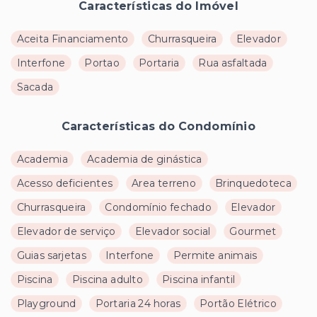
Características do Imóvel
Aceita Financiamento
Churrasqueira
Elevador
Interfone
Portao
Portaria
Rua asfaltada
Sacada
Características do Condomínio
Academia
Academia de ginástica
Acesso deficientes
Area terreno
Brinquedoteca
Churrasqueira
Condomínio fechado
Elevador
Elevador de serviço
Elevador social
Gourmet
Guias sarjetas
Interfone
Permite animais
Piscina
Piscina adulto
Piscina infantil
Playground
Portaria 24 horas
Portão Elétrico