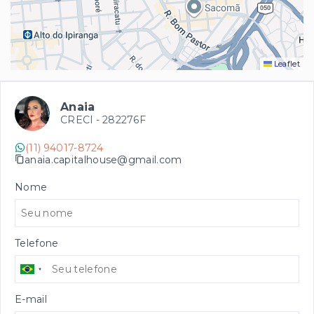
Leaflet
Anaia
CRECI -
282276F
(11) 94017-8724
anaia.capitalhouse@gmail.com
Nome
Telefone
E-mail