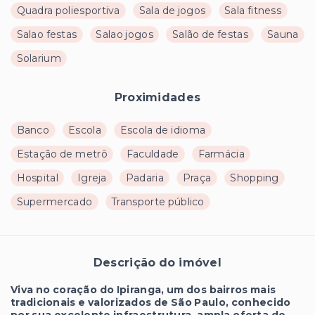
Quadra poliesportiva
Sala de jogos
Sala fitness
Salao festas
Salao jogos
Salão de festas
Sauna
Solarium
Proximidades
Banco
Escola
Escola de idioma
Estação de metrô
Faculdade
Farmácia
Hospital
Igreja
Padaria
Praça
Shopping
Supermercado
Transporte público
Descrição do imóvel
Viva no coração do Ipiranga, um dos bairros mais
tradicionais e valorizados de São Paulo, conhecido
por sua excelente infraestrutura, ampla oferta de