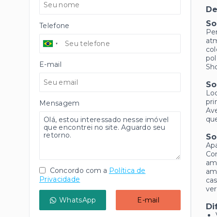
De
So
Telefone
Per
atm
col
pol
E-mail
Sho
So
Loc
pri
Mensagem
Ave
que
So
Apa
Con
amb
Concordo com a
Política de
amp
Privacidade
cas
ver
WhatsApp
E-mail
Di