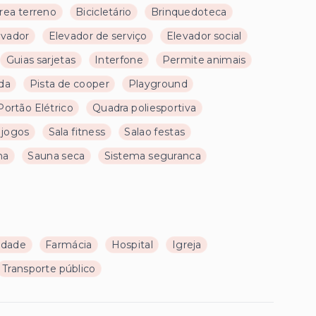
rea terreno
Bicicletário
Brinquedoteca
evador
Elevador de serviço
Elevador social
Guias sarjetas
Interfone
Permite animais
da
Pista de cooper
Playground
Portão Elétrico
Quadra poliesportiva
 jogos
Sala fitness
Salao festas
na
Sauna seca
Sistema seguranca
ldade
Farmácia
Hospital
Igreja
Transporte público