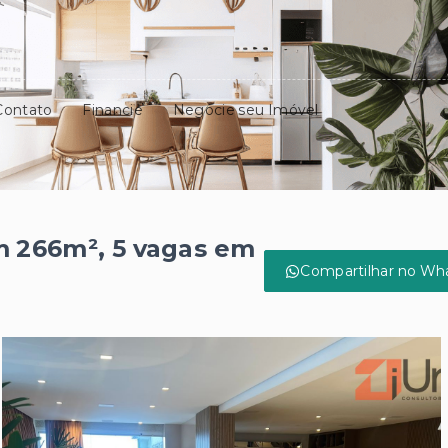
Contato
Financie
Negocie seu Imóvel
 266m², 5 vagas em
Compartilhar no Wh