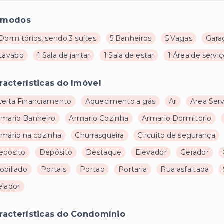
ômodos
Dormitórios, sendo 3 suítes
5 Banheiros
5 Vagas
Gara
 Lavabo
1 Sala de jantar
1 Sala de estar
1 Área de servi
racterísticas do Imóvel
ceita Financiamento
Aquecimento a gás
Ar
Area Ser
rmario Banheiro
Armario Cozinha
Armario Dormitorio
rmário na cozinha
Churrasqueira
Circuito de segurança
eposito
Depósito
Destaque
Elevador
Gerador
obiliado
Portais
Portao
Portaria
Rua asfaltada
elador
racterísticas do Condomínio