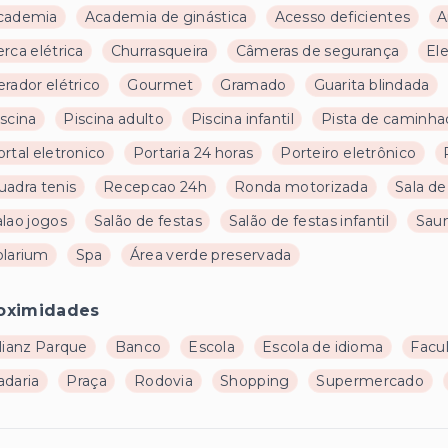
cademia
Academia de ginástica
Acesso deficientes
A
rca elétrica
Churrasqueira
Câmeras de segurança
El
rador elétrico
Gourmet
Gramado
Guarita blindada
scina
Piscina adulto
Piscina infantil
Pista de caminha
rtal eletronico
Portaria 24 horas
Porteiro eletrônico
uadra tenis
Recepcao 24h
Ronda motorizada
Sala de
alao jogos
Salão de festas
Salão de festas infantil
Sau
olarium
Spa
Área verde preservada
oximidades
lianz Parque
Banco
Escola
Escola de idioma
Facu
adaria
Praça
Rodovia
Shopping
Supermercado