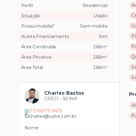
A
Perfil
Residencial
Ce
Situação
Usado
Ge
Possui mobília?
Sem mobília
Pi
Aceita Financiamento
Sim
Po
Área Construída
266m²
Q
Área Privativa
266m²
S
Área Total
266m²
S
Charles Bastos
Pr
CRECI -
92.949
Al
(11) 96373-9475
P
charles@iurbe.com.br
Nome