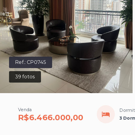
Ref.:
CP0745
39
fotos
Venda
Dormit
R$6.466.000,00
3 Dorm