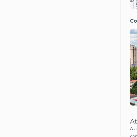
Co
At
A a
con