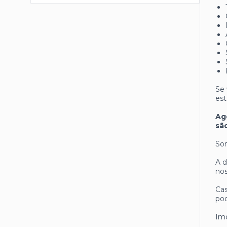
Se 
est
Ag
sã
Som
A d
nos
Cas
pod
Imó