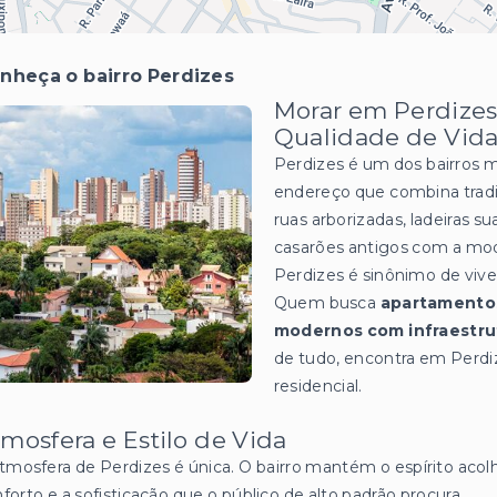
nheça o bairro Perdizes
Morar em Perdizes:
Qualidade de Vida
Perdizes é um dos bairros 
endereço que combina tradi
ruas arborizadas, ladeiras 
casarões antigos com a mo
Perdizes é sinônimo de viv
Quem busca
apartamentos
modernos com infraestru
de tudo, encontra em Perdize
residencial.
mosfera e Estilo de Vida
tmosfera de Perdizes é única. O bairro mantém o espírito acol
forto e a sofisticação que o público de alto padrão procura.