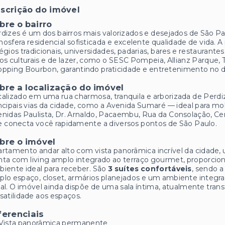
scrição do imóvel
bre o bairro
dizes é um dos bairros mais valorizados e desejados de São Pa
osfera residencial sofisticada e excelente qualidade de vida. 
égios tradicionais, universidades, padarias, bares e restauran
os culturais e de lazer, como o SESC Pompeia, Allianz Parque, 
pping Bourbon, garantindo praticidade e entretenimento no di
bre a localização do imóvel
alizado em uma rua charmosa, tranquila e arborizada de Perdiz
ncipais vias da cidade, como a Avenida Sumaré — ideal para mob
nidas Paulista, Dr. Arnaldo, Pacaembu, Rua da Consolação, Cen
 conecta você rapidamente a diversos pontos de São Paulo.
bre o imóvel
rtamento andar alto com vista panorâmica incrível da cidade, 
ta com living amplo integrado ao terraço gourmet, proporcio
iente ideal para receber. São
3 suítes confortáveis
, sendo 
lo espaço, closet, armários planejados e um ambiente integra
al. O imóvel ainda dispõe de uma sala íntima, atualmente tra
satilidade aos espaços.
ferenciais
Vista panorâmica permanente