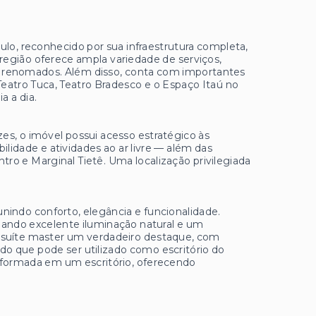
ulo, reconhecido por sua infraestrutura completa,
A região oferece ampla variedade de serviços,
tes renomados. Além disso, conta com importantes
Teatro Tuca, Teatro Bradesco e o Espaço Itaú no
a a dia.
es, o imóvel possui acesso estratégico às
ilidade e atividades ao ar livre — além das
tro e Marginal Tietê. Uma localização privilegiada
unindo conforto, elegância e funcionalidade.
nando excelente iluminação natural e um
a suíte master um verdadeiro destaque, com
do que pode ser utilizado como escritório do
nsformada em um escritório, oferecendo