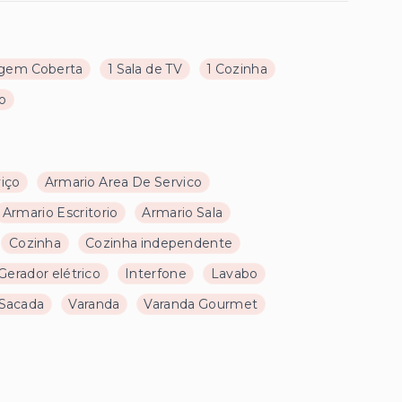
gem Coberta
1 Sala de TV
1 Cozinha
ço
viço
Armario Area De Servico
Armario Escritorio
Armario Sala
Cozinha
Cozinha independente
Gerador elétrico
Interfone
Lavabo
Sacada
Varanda
Varanda Gourmet