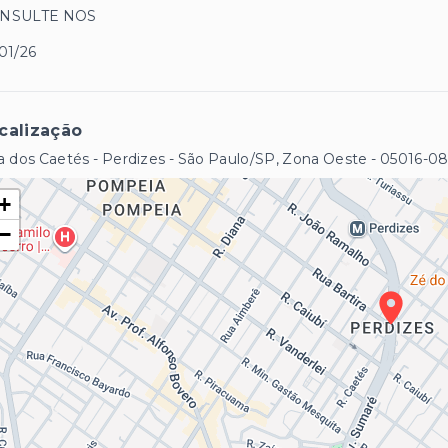
NSULTE NOS
01/26
calização
 dos Caetés - Perdizes - São Paulo/SP, Zona Oeste
- 05016-0
+
−