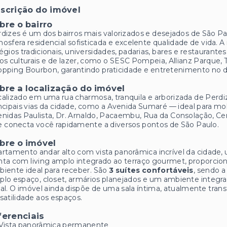
scrição do imóvel
bre o bairro
dizes é um dos bairros mais valorizados e desejados de São Pa
osfera residencial sofisticada e excelente qualidade de vida. 
égios tradicionais, universidades, padarias, bares e restauran
os culturais e de lazer, como o SESC Pompeia, Allianz Parque, 
pping Bourbon, garantindo praticidade e entretenimento no di
bre a localização do imóvel
alizado em uma rua charmosa, tranquila e arborizada de Perdiz
ncipais vias da cidade, como a Avenida Sumaré — ideal para mob
nidas Paulista, Dr. Arnaldo, Pacaembu, Rua da Consolação, Cen
 conecta você rapidamente a diversos pontos de São Paulo.
bre o imóvel
rtamento andar alto com vista panorâmica incrível da cidade, 
ta com living amplo integrado ao terraço gourmet, proporcio
iente ideal para receber. São
3 suítes confortáveis
, sendo 
lo espaço, closet, armários planejados e um ambiente integra
al. O imóvel ainda dispõe de uma sala íntima, atualmente tra
satilidade aos espaços.
ferenciais
Vista panorâmica permanente