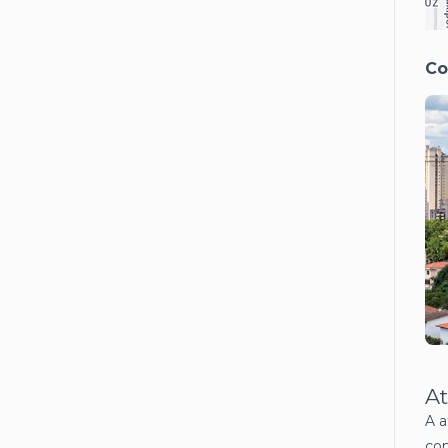
Co
At
A a
con