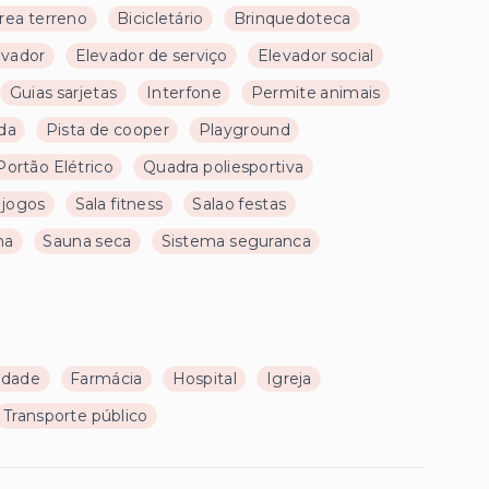
rea terreno
Bicicletário
Brinquedoteca
evador
Elevador de serviço
Elevador social
Guias sarjetas
Interfone
Permite animais
da
Pista de cooper
Playground
Portão Elétrico
Quadra poliesportiva
 jogos
Sala fitness
Salao festas
na
Sauna seca
Sistema seguranca
ldade
Farmácia
Hospital
Igreja
Transporte público