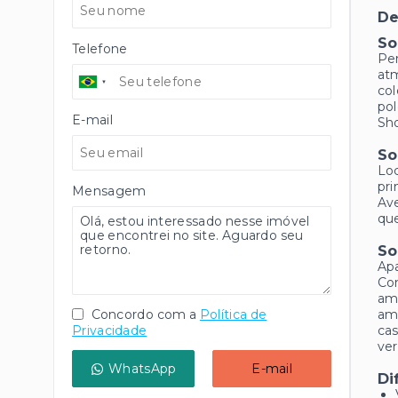
De
So
Telefone
Per
atm
col
pol
E-mail
Sho
So
Loc
pri
Mensagem
Ave
que
So
Apa
Con
amb
Concordo com a
Política de
amp
Privacidade
cas
ver
WhatsApp
E-mail
Di