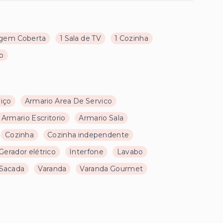
gem Coberta
1 Sala de TV
1 Cozinha
ço
viço
Armario Area De Servico
Armario Escritorio
Armario Sala
Cozinha
Cozinha independente
Gerador elétrico
Interfone
Lavabo
Sacada
Varanda
Varanda Gourmet