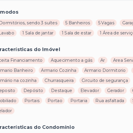
ômodos
Dormitórios, sendo 3 suítes
5 Banheiros
5 Vagas
Gara
 Lavabo
1 Sala de jantar
1 Sala de estar
1 Área de servi
racterísticas do Imóvel
ceita Financiamento
Aquecimento a gás
Ar
Area Ser
rmario Banheiro
Armario Cozinha
Armario Dormitorio
rmário na cozinha
Churrasqueira
Circuito de segurança
eposito
Depósito
Destaque
Elevador
Gerador
obiliado
Portais
Portao
Portaria
Rua asfaltada
elador
racterísticas do Condomínio