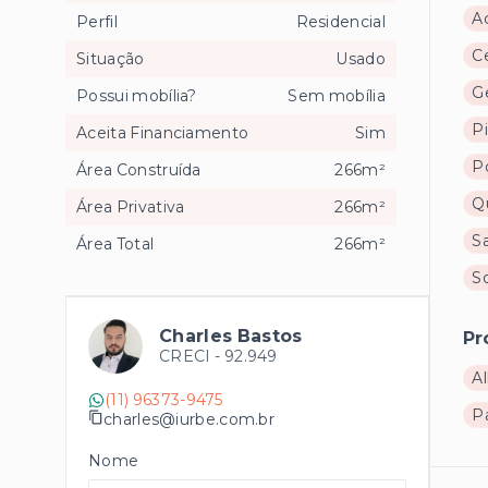
A
Perfil
Residencial
Ce
Situação
Usado
Ge
Possui mobília?
Sem mobília
Pi
Aceita Financiamento
Sim
Po
Área Construída
266m²
Q
Área Privativa
266m²
S
Área Total
266m²
S
Charles Bastos
Pr
CRECI -
92.949
Al
(11) 96373-9475
P
charles@iurbe.com.br
Nome