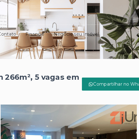
Contato
Financie
Negocie seu Imóvel
 266m², 5 vagas em
Compartilhar no Wh