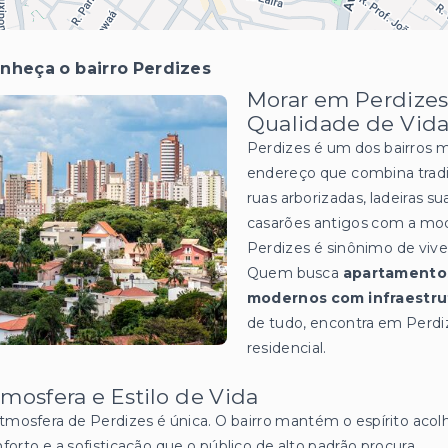
nheça o bairro Perdizes
Morar em Perdizes:
Qualidade de Vida
Perdizes é um dos bairros 
endereço que combina tradi
ruas arborizadas, ladeiras 
casarões antigos com a mo
Perdizes é sinônimo de viv
Quem busca
apartamentos
modernos com infraestru
de tudo, encontra em Perdize
residencial.
mosfera e Estilo de Vida
tmosfera de Perdizes é única. O bairro mantém o espírito acol
forto e a sofisticação que o público de alto padrão procura.