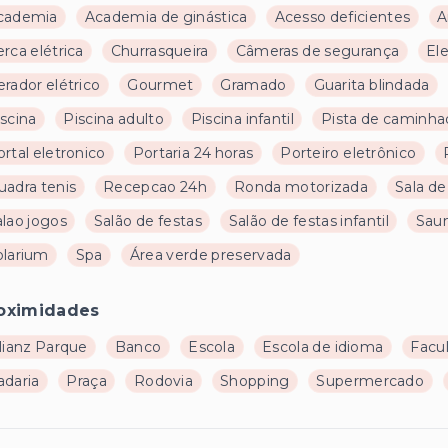
cademia
Academia de ginástica
Acesso deficientes
A
rca elétrica
Churrasqueira
Câmeras de segurança
El
rador elétrico
Gourmet
Gramado
Guarita blindada
scina
Piscina adulto
Piscina infantil
Pista de caminha
rtal eletronico
Portaria 24 horas
Porteiro eletrônico
uadra tenis
Recepcao 24h
Ronda motorizada
Sala de
alao jogos
Salão de festas
Salão de festas infantil
Sau
olarium
Spa
Área verde preservada
oximidades
lianz Parque
Banco
Escola
Escola de idioma
Facu
adaria
Praça
Rodovia
Shopping
Supermercado