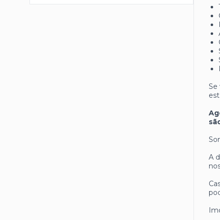
Se 
est
Ag
sã
Som
A d
nos
Cas
pod
Imó