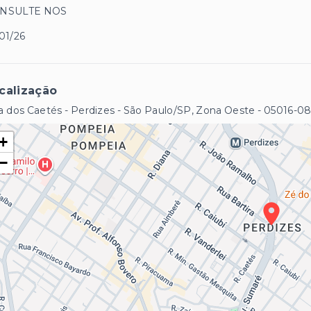
NSULTE NOS
01/26
calização
 dos Caetés - Perdizes - São Paulo/SP, Zona Oeste
- 05016-0
+
−