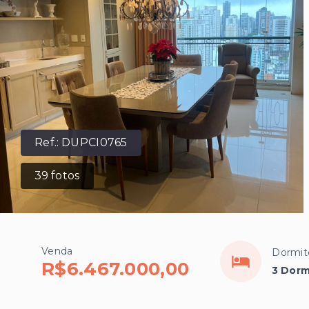
Ref.:
DUPCI0765
39
fotos
Venda
Dormit
R$6.467.000,00
3 Dorm