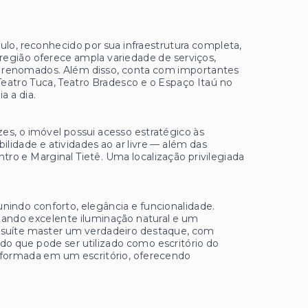
ulo, reconhecido por sua infraestrutura completa,
A região oferece ampla variedade de serviços,
tes renomados. Além disso, conta com importantes
Teatro Tuca, Teatro Bradesco e o Espaço Itaú no
a a dia.
es, o imóvel possui acesso estratégico às
ilidade e atividades ao ar livre — além das
tro e Marginal Tietê. Uma localização privilegiada
unindo conforto, elegância e funcionalidade.
nando excelente iluminação natural e um
a suíte master um verdadeiro destaque, com
do que pode ser utilizado como escritório do
nsformada em um escritório, oferecendo