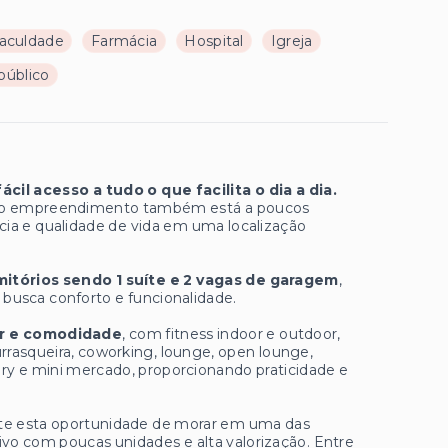
aculdade
Farmácia
Hospital
Igreja
público
il acesso a tudo o que facilita o dia a dia.
z, o empreendimento também está a poucos
ia e qualidade de vida em uma localização
mitórios sendo 1 suíte e 2 vagas de garagem
,
busca conforto e funcionalidade.
er e comodidade
, com fitness indoor e outdoor,
urrasqueira, coworking, lounge, open lounge,
very e mini mercado, proporcionando praticidade e
te esta oportunidade de morar em uma das
o com poucas unidades e alta valorização. Entre