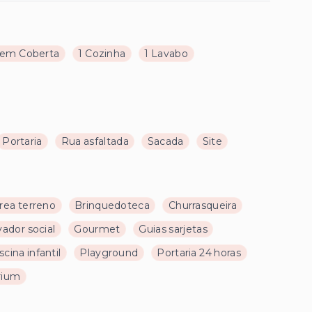
em Coberta
1 Cozinha
1 Lavabo
Portaria
Rua asfaltada
Sacada
Site
rea terreno
Brinquedoteca
Churrasqueira
vador social
Gourmet
Guias sarjetas
scina infantil
Playground
Portaria 24 horas
rium