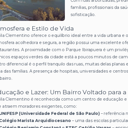
Com ruas arborizadas, prédi
famílias, profissionais da 
sofisticação.
mosfera e Estilo de Vida
ila Clementino oferece o equilíbrio ideal entre a vida urbana e
osfera acolhedora e segura, a região possui uma excelente ofer
taurantes. A proximidade com o Parque Ibirapuera é um privil
nicos espaços verdes da cidade está a poucos minutos de cam
ro diferencial é o perfil tranquilo das ruas, muitas delas planas e
ia das famílias. A presença de hospitais, universidades e centros
bairro.
ucação e Lazer: Um Bairro Voltado para a
ila Clementino é reconhecida como um centro de educação e s
e atraem moradores exigentes, como:
UNIFESP (Universidade Federal de São Paulo)
– referência 
Colégio Marista Arquidiocesano
– uma das escolas particula
Colégio Benjamin Constant
e
ETEC Getúlio Vargas
– ensino