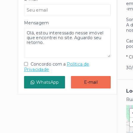
em 
-i
Som
Mensagem
A d
nos
Cas
pod
* 
Concordo com a
Política de
30
Privacidade
WhatsApp
E-mail
Lo
Rua