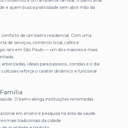
os modernos e um ambiente familiar, o bairro atrai
saúde e quem busca praticidade sem abrir mão da
 o conforto de um bairro residencial. Com uma
ta de serviços, comércio local, cafés e
égio raro em São Paulo — um dos maiores e mais
inhada.
 arborizadas, ideais para passeios, corridas e o dia
 culturais reforça o caráter dinâmico e funcional
 Família
aúde. O bairro abriga instituições renomadas
nacional em ensino e pesquisa na área da saúde
res mais tradicionais da cidade
 de qualidade e tradição