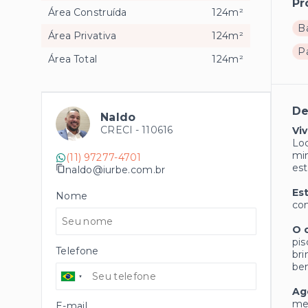
Pr
Área Construída
124m²
B
Área Privativa
124m²
P
Área Total
124m²
De
Naldo
CRECI -
110616
Vi
Lo
min
(11) 97277-4701
est
naldo@iurbe.com.br
Es
Nome
com
O 
pis
Telefone
bri
bem
Ag
mel
E-mail