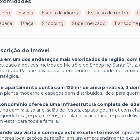
oximidades
anco
Escola
Escola de idioma
Estação de metrô
F
adaria
Praça
Shopping
Supermercado
Transporte 
scrição do imóvel
va em um dos endereços mais valorizados da região, com fác
calizado a poucos metros do Metrô e do Shopping Santa Cru
utos do Parque Ibirapuera, oferecendo mobilidade, conveniênc
ratégica.
te apartamento conta com 125 m² de área privativa, 3 dor
 planta moderna e espaços bem distribuídos, ideal para quem 
condomínio oferece uma infraestrutura completa de laz
cina com raia, solário, salão de festas, espaço gourmet com ch
nquedoteca, espaço teens, pet place, bicicletário, espaço deli
-estar para toda a família.
ende sua visita e conheça este excelente imóvel.
Aprovei
hores localizações da região, em um empreendimento exclusiv