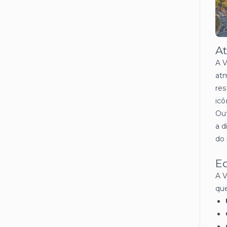
At
A V
atm
res
icô
Out
a d
do 
Ed
A V
qu