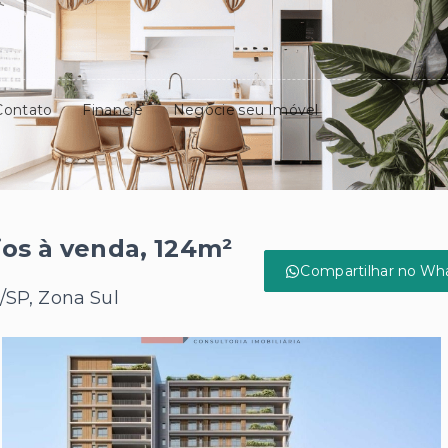
Contato
Financie
Negocie seu Imóvel
os à venda, 124m²
Compartilhar no Wh
/SP, Zona Sul