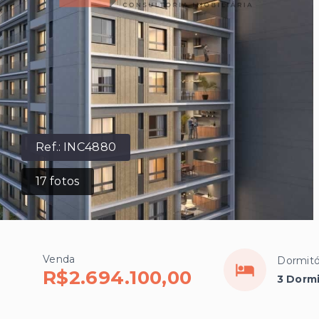
Ref.:
INC4880
17
fotos
Venda
Dormitó
R$2.694.100,00
3 Dormi