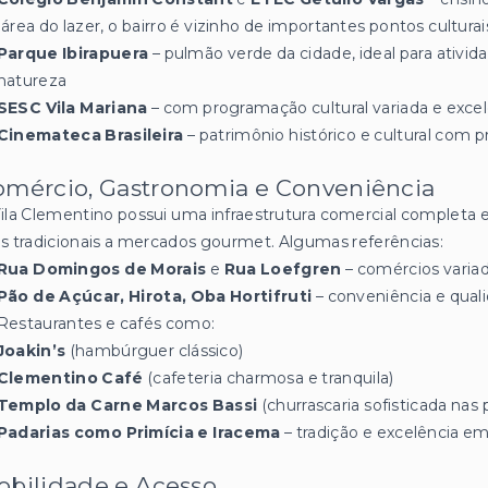
área do lazer, o bairro é vizinho de importantes pontos culturai
Parque Ibirapuera
– pulmão verde da cidade, ideal para ativida
natureza
SESC Vila Mariana
– com programação cultural variada e excel
Cinemateca Brasileira
– patrimônio histórico e cultural com
omércio, Gastronomia e Conveniência
ila Clementino possui uma infraestrutura comercial completa e 
as tradicionais a mercados gourmet. Algumas referências:
Rua Domingos de Morais
e
Rua Loefgren
– comércios varia
Pão de Açúcar, Hirota, Oba Hortifruti
– conveniência e quali
Restaurantes e cafés como:
Joakin’s
(hambúrguer clássico)
Clementino Café
(cafeteria charmosa e tranquila)
Templo da Carne Marcos Bassi
(churrascaria sofisticada nas
Padarias como Primícia e Iracema
– tradição e excelência em
obilidade e Acesso