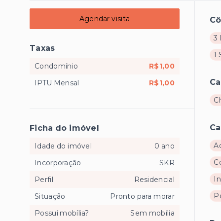
Agendar visita
C
3 
Taxas
1 
Condomínio
R$1,00
Ca
IPTU Mensal
R$1,00
C
Ca
Ficha do imóvel
A
Idade do imóvel
0 ano
C
Incorporação
SKR
I
Perfil
Residencial
Po
Situação
Pronto para morar
Possui mobília?
Sem mobília