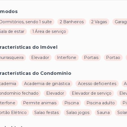
ômodos
Dormitórios, sendo 1 suíte
2 Banheiros
2 Vagas
Garag
Sala de estar
1 Área de serviço
racterísticas do Imóvel
hurrasqueira
Elevador
Interfone
Portais
Portao
racterísticas do Condomínio
cademia
Academia de ginástica
Acesso deficientes
A
ondomínio fechado
Elevador
Elevador de serviço
Ele
nterfone
Permite animais
Piscina
Piscina adulto
Pi
rtão Elétrico
Salao festas
Salao jogos
Sauna
Sola