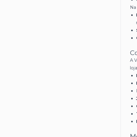
Na 
C
A V
loj
M