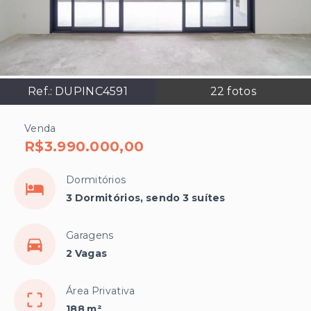
Ref.:
DUPINC4591
22
fotos
Venda
R$3.990.000,00
Dormitórios
3 Dormitórios, sendo 3 suítes
Garagens
2 Vagas
Área Privativa
188 m²