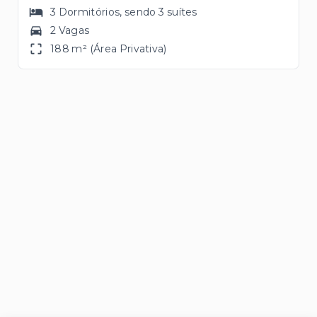
3
Dormitórios
, sendo
3
suítes
2 Vagas
188 m² (Área Privativa)