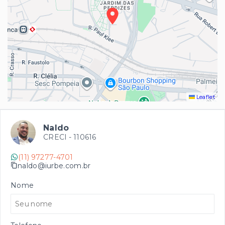
Leaflet
Naldo
CRECI -
110616
(11) 97277-4701
naldo@iurbe.com.br
Nome