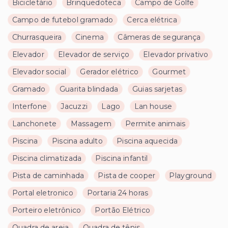
Bicicletário
Brinquedoteca
Campo de Golfe
Campo de futebol gramado
Cerca elétrica
Churrasqueira
Cinema
Câmeras de segurança
Elevador
Elevador de serviço
Elevador privativo
Elevador social
Gerador elétrico
Gourmet
Gramado
Guarita blindada
Guias sarjetas
Interfone
Jacuzzi
Lago
Lan house
Lanchonete
Massagem
Permite animais
Piscina
Piscina adulto
Piscina aquecida
Piscina climatizada
Piscina infantil
Pista de caminhada
Pista de cooper
Playground
Portal eletronico
Portaria 24 horas
Porteiro eletrônico
Portão Elétrico
Quadra de areia
Quadra de tênis