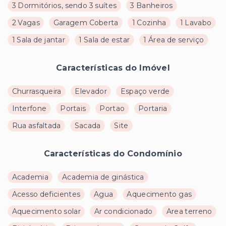
3 Dormitórios, sendo 3 suítes
3 Banheiros
2 Vagas
Garagem Coberta
1 Cozinha
1 Lavabo
1 Sala de jantar
1 Sala de estar
1 Área de serviço
Características do Imóvel
Churrasqueira
Elevador
Espaço verde
Interfone
Portais
Portao
Portaria
Rua asfaltada
Sacada
Site
Características do Condomínio
Academia
Academia de ginástica
Acesso deficientes
Agua
Aquecimento gas
Aquecimento solar
Ar condicionado
Area terreno