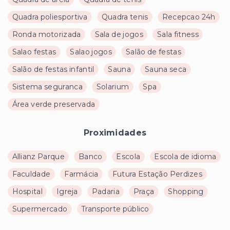
Quadra poliesportiva
Quadra tenis
Recepcao 24h
Ronda motorizada
Sala de jogos
Sala fitness
Salao festas
Salao jogos
Salão de festas
Salão de festas infantil
Sauna
Sauna seca
Sistema seguranca
Solarium
Spa
Área verde preservada
Proximidades
Allianz Parque
Banco
Escola
Escola de idioma
Faculdade
Farmácia
Futura Estação Perdizes
Hospital
Igreja
Padaria
Praça
Shopping
Supermercado
Transporte público