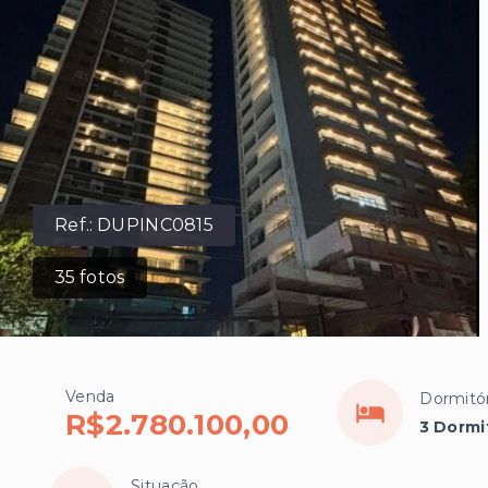
Ref.:
DUPINC0815
35
fotos
Venda
Dormitór
R$2.780.100,00
3 Dormi
Situação