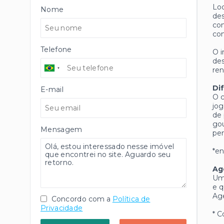
Loc
Nome
des
com
co
Telefone
O i
des
ren
Di
E-mail
O c
jog
de 
gou
Mensagem
pen
*en
Ag
Uma
e q
Ag
Concordo com a
Política de
Privacidade
* C