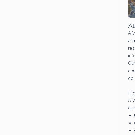
At
A V
atm
res
icô
Out
a d
do 
Ed
A V
qu