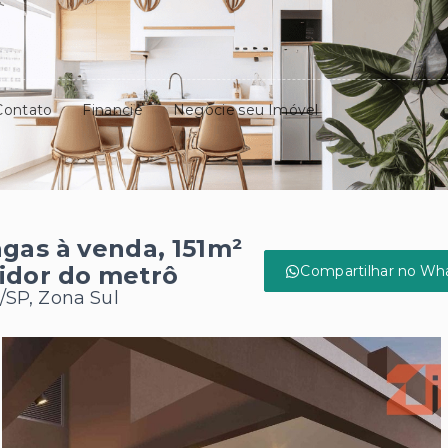
Contato
Financie
Negocie seu Imóvel
gas à venda, 151m²
idor do metrô
Compartilhar no Wh
/SP, Zona Sul