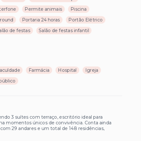
terfone
Permite animais
Piscina
ground
Portaria 24 horas
Portão Elétrico
alão de festas
Salão de festas infantil
aculdade
Farmácia
Hospital
Igreja
público
o 3 suítes com terraço, escritório ideal para
na momentos únicos de convivência. Conta ainda
om 29 andares e um total de 148 residências,