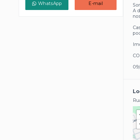
WhatsApp
E-mail
Som
A d
nos
Cas
pod
Imó
CO
09
Lo
Rua