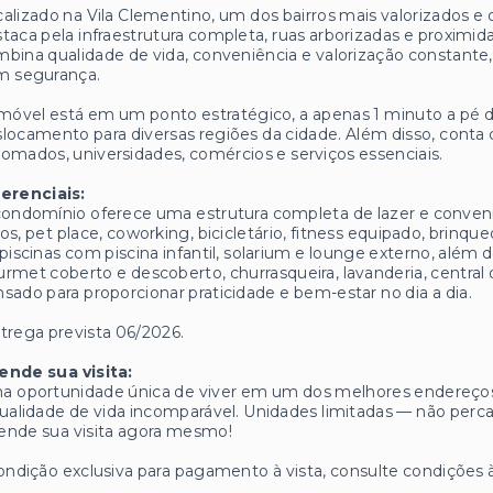
alizado na Vila Clementino, um dos bairros mais valorizados e 
taca pela infraestrutura completa, ruas arborizadas e proxim
bina qualidade de vida, conveniência e valorização constante
m segurança.
móvel está em um ponto estratégico, a apenas 1 minuto a pé d
locamento para diversas regiões da cidade. Além disso, conta c
omados, universidades, comércios e serviços essenciais.
ferenciais:
ondomínio oferece uma estrutura completa de lazer e conveniên
os, pet place, coworking, bicicletário, fitness equipado, brin
piscinas com piscina infantil, solarium e lounge externo, alé
rmet coberto e descoberto, churrasqueira, lavanderia, central 
sado para proporcionar praticidade e bem-estar no dia a dia.
trega prevista 06/2026.
ende sua visita:
 oportunidade única de viver em um dos melhores endereços d
ualidade de vida incomparável. Unidades limitadas — não perc
ende sua visita agora mesmo!
ondição exclusiva para pagamento à vista, consulte condições à