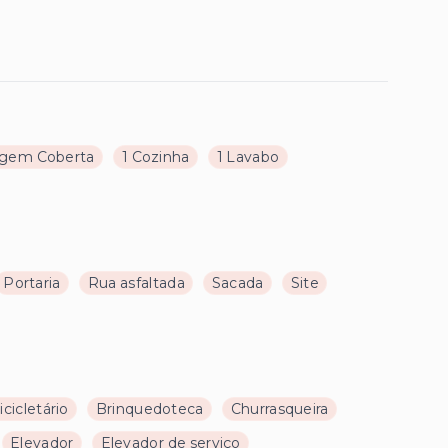
agem Coberta
1 Cozinha
1 Lavabo
Portaria
Rua asfaltada
Sacada
Site
icicletário
Brinquedoteca
Churrasqueira
Elevador
Elevador de serviço