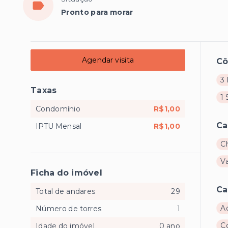
Pronto para morar
Agendar visita
C
3 
Taxas
1 
Condomínio
R$1,00
Ca
IPTU Mensal
R$1,00
C
V
Ficha do imóvel
Ca
Total de andares
29
A
Número de torres
1
C
Idade do imóvel
0 ano