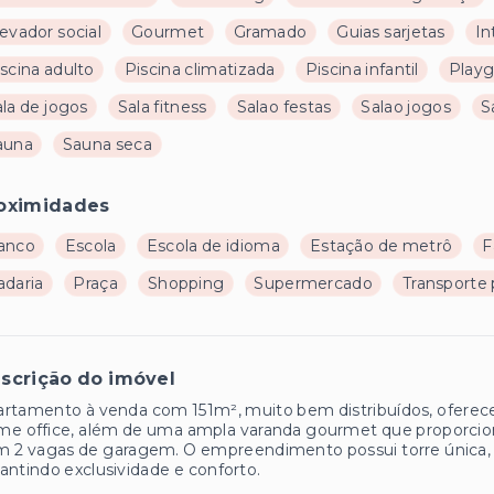
evador social
Gourmet
Gramado
Guias sarjetas
In
scina adulto
Piscina climatizada
Piscina infantil
Play
la de jogos
Sala fitness
Salao festas
Salao jogos
S
auna
Sauna seca
oximidades
anco
Escola
Escola de idioma
Estação de metrô
F
adaria
Praça
Shopping
Supermercado
Transporte 
scrição do imóvel
rtamento à venda com 151m², muito bem distribuídos, oferecend
me office, além de uma ampla varanda gourmet que proporcio
 2 vagas de garagem. O empreendimento possui torre única, c
antindo exclusividade e conforto.