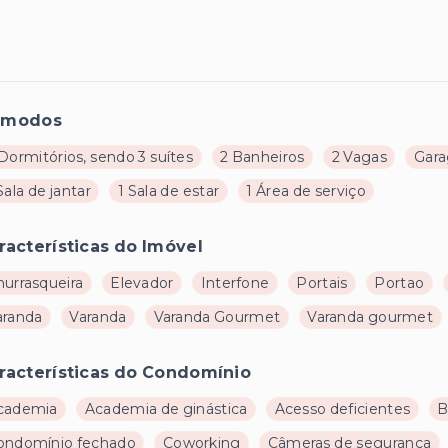
ômodos
Dormitórios, sendo 3 suítes
2 Banheiros
2 Vagas
Gar
Sala de jantar
1 Sala de estar
1 Área de serviço
racterísticas do Imóvel
hurrasqueira
Elevador
Interfone
Portais
Portao
aranda
Varanda
Varanda Gourmet
Varanda gourmet
racterísticas do Condomínio
cademia
Academia de ginástica
Acesso deficientes
B
ondomínio fechado
Coworking
Câmeras de segurança