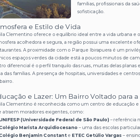
famílias, profissionais da 
sofisticação.
mosfera e Estilo de Vida
ila Clementino oferece o equilíbrio ideal entre a vida urbana e
osfera acolhedora e segura, a região possui uma excelente ofer
taurantes. A proximidade com o Parque Ibirapuera é um privil
nicos espaços verdes da cidade está a poucos minutos de cam
ro diferencial é o perfil tranquilo das ruas, muitas delas planas e
ia das famílias. A presença de hospitais, universidades e centros
bairro.
ucação e Lazer: Um Bairro Voltado para a
ila Clementino é reconhecida como um centro de educação e s
e atraem moradores exigentes, como:
UNIFESP (Universidade Federal de São Paulo)
– referência 
Colégio Marista Arquidiocesano
– uma das escolas particula
Colégio Benjamin Constant
e
ETEC Getúlio Vargas
– ensino