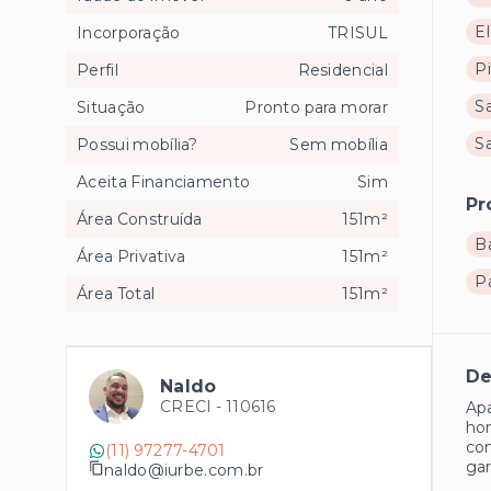
El
Incorporação
TRISUL
Pi
Perfil
Residencial
Sa
Situação
Pronto para morar
S
Possui mobília?
Sem mobília
Aceita Financiamento
Sim
Pr
Área Construída
151m²
B
Área Privativa
151m²
P
Área Total
151m²
De
Naldo
CRECI -
110616
Apa
ho
com
(11) 97277-4701
gar
naldo@iurbe.com.br