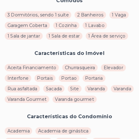
Cômodos
3 Dormitórios, sendo 1 suíte
2 Banheiros
1 Vaga
Garagem Coberta
1 Cozinha
1 Lavabo
1 Sala de jantar
1 Sala de estar
1 Área de serviço
Características do Imóvel
Aceita Financiamento
Churrasqueira
Elevador
Interfone
Portais
Portao
Portaria
Rua asfaltada
Sacada
Site
Varanda
Varanda
Varanda Gourmet
Varanda gourmet
Características do Condomínio
Academia
Academia de ginástica