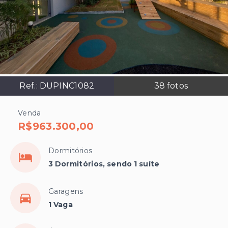
Ref.:
DUPINC1082
38
fotos
Venda
R$963.300,00
Dormitórios
3 Dormitórios, sendo 1 suíte
Garagens
1 Vaga