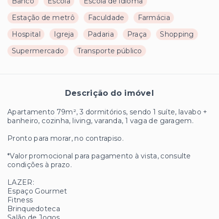
Banco
Escola
Escola de idioma
Estação de metrô
Faculdade
Farmácia
Hospital
Igreja
Padaria
Praça
Shopping
Supermercado
Transporte público
Descrição do imóvel
Apartamento 79m², 3 dormitórios, sendo 1 suíte, lavabo +
banheiro, cozinha, living, varanda, 1 vaga de garagem.
Pronto para morar, no contrapiso.
*Valor promocional para pagamento à vista, consulte
condições à prazo.
LAZER:
Espaço Gourmet
Fitness
Brinquedoteca
Salão de Jogos