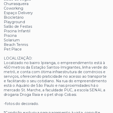
Churrasqueira
Coworking
Espaço Delivery
Bicicletário
Playground
Salão de Festas
Piscina Infantil
Piscina
Solarium
Beach Tennis
Pet Place
LOCALIZAÇÃO:
Localizado no bairro Ipiranga, o empreendimento está à
450 metros da Estação Santos-Imigrantes, linha verde do
metrô, e conta com ótima infraestrutura de comércios e
serviços, oferecendo praticidade no acesso ao transporte
e facilitando o seu cotidiano. Na rua do empreendimento
está o Aquário de São Paulo e nas proximidades há o
mercado St. Marche, a faculdade PUC, a escola SENAI, a
drogaria Droga Raia e o pet shop Cobasi.
-fotos do decorado.
*Condição exclusiva para pagamento à vista, consulte