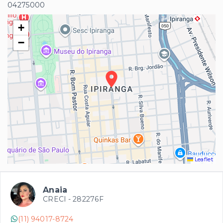
04275000
+
−
Leaflet
Anaia
CRECI -
282276F
(11) 94017-8724