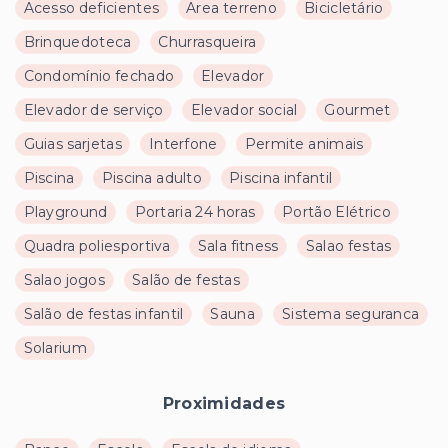
Acesso deficientes
Area terreno
Bicicletário
Brinquedoteca
Churrasqueira
Condomínio fechado
Elevador
Elevador de serviço
Elevador social
Gourmet
Guias sarjetas
Interfone
Permite animais
Piscina
Piscina adulto
Piscina infantil
Playground
Portaria 24 horas
Portão Elétrico
Quadra poliesportiva
Sala fitness
Salao festas
Salao jogos
Salão de festas
Salão de festas infantil
Sauna
Sistema seguranca
Solarium
Proximidades