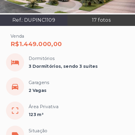
Ref.:
DUPINC1109
17
fotos
Venda
R$1.449.000,00
Dormitórios
3 Dormitórios, sendo 3 suítes
Garagens
2 Vagas
Área Privativa
123 m²
Situação