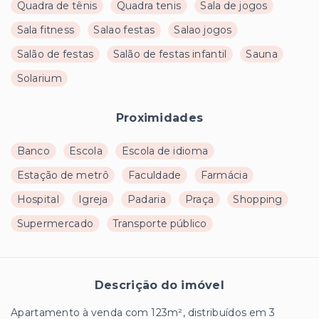
Quadra de tênis
Quadra tenis
Sala de jogos
Sala fitness
Salao festas
Salao jogos
Salão de festas
Salão de festas infantil
Sauna
Solarium
Proximidades
Banco
Escola
Escola de idioma
Estação de metrô
Faculdade
Farmácia
Hospital
Igreja
Padaria
Praça
Shopping
Supermercado
Transporte público
Descrição do imóvel
Apartamento à venda com 123m², distribuídos em 3