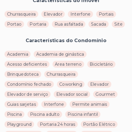
Características do Imóvel
Churrasqueira
Elevador
Interfone
Portais
Portao
Portaria
Rua asfaltada
Sacada
Site
Características do Condomínio
Academia
Academia de ginástica
Acesso deficientes
Area terreno
Bicicletário
Brinquedoteca
Churrasqueira
Condomínio fechado
Coworking
Elevador
Elevador de serviço
Elevador social
Gourmet
Guias sarjetas
Interfone
Permite animais
Piscina
Piscina adulto
Piscina infantil
Playground
Portaria 24 horas
Portão Elétrico