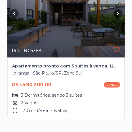
Ref.: INC4368
Apartamento pronto com 3 suítes à venda, 120m² à poucos passos do Metrô
Ipiranga - São Paulo/SP, Zona Sul
R$1.490.200,00
VENDA
3
Dormitórios
, sendo
3
suítes
2 Vagas
120 m² (Área Privativa)