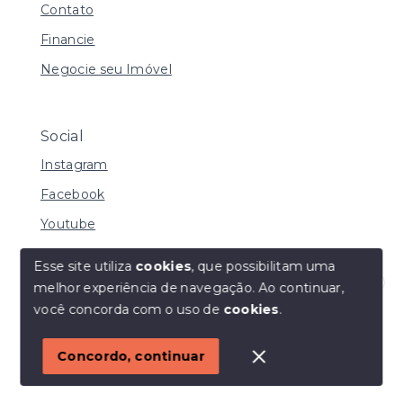
Contato
Financie
Negocie seu Imóvel
Social
Instagram
Facebook
Youtube
Esse site utiliza
cookies
, que possibilitam uma
melhor experiência de navegação.
Ao continuar,
© Copyright 2026 - I URBE CONSULTORIA
Olá! Estamos disponíveis para te ajudar.
você concorda com o uso de
cookies
.
IMOBILIÁRIA | CRECI 33.934 J - Todos os direitos
reservados
1
Concordo, continuar
SITE PARA IMOBILIARIA