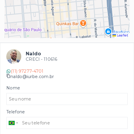
Leaflet
Naldo
CRECI -
110616
(11) 97277-4701
naldo@iurbe.com.br
Nome
Telefone