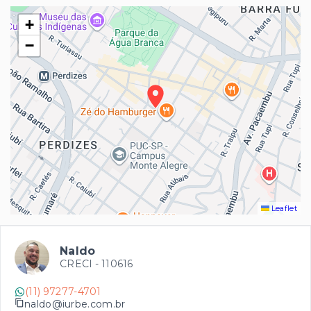
+
−
Leaflet
Naldo
CRECI -
110616
(11) 97277-4701
naldo@iurbe.com.br