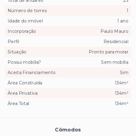
Total de andares
23
Número de torres
1
Idade do imóvel
1 ano
Incorporação
Paulo Mauro
Perfil
Residencial
Situação
Pronto para morar
Possui mobília?
Sem mobília
Aceita Financiamento
Sim
Área Construída
134m²
Área Privativa
134m²
Área Total
134m²
Cômodos