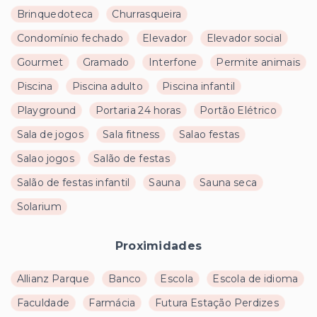
Brinquedoteca
Churrasqueira
Condomínio fechado
Elevador
Elevador social
Gourmet
Gramado
Interfone
Permite animais
Piscina
Piscina adulto
Piscina infantil
Playground
Portaria 24 horas
Portão Elétrico
Sala de jogos
Sala fitness
Salao festas
Salao jogos
Salão de festas
Salão de festas infantil
Sauna
Sauna seca
Solarium
Proximidades
Allianz Parque
Banco
Escola
Escola de idioma
Faculdade
Farmácia
Futura Estação Perdizes