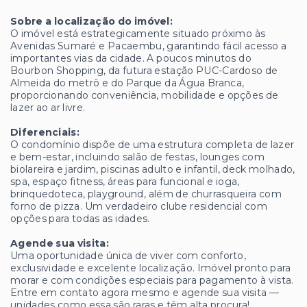
Sobre a localização do imóvel:
O imóvel está estrategicamente situado próximo às
Avenidas Sumaré e Pacaembu, garantindo fácil acesso a
importantes vias da cidade. A poucos minutos do
Bourbon Shopping, da futura estação PUC-Cardoso de
Almeida do metrô e do Parque da Água Branca,
proporcionando conveniência, mobilidade e opções de
lazer ao ar livre.
Diferenciais:
O condomínio dispõe de uma estrutura completa de lazer
e bem-estar, incluindo salão de festas, lounges com
biolareira e jardim, piscinas adulto e infantil, deck molhado,
spa, espaço fitness, áreas para funcional e ioga,
brinquedoteca, playground, além de churrasqueira com
forno de pizza. Um verdadeiro clube residencial com
opções para todas as idades.
Agende sua visita:
Uma oportunidade única de viver com conforto,
exclusividade e excelente localização. Imóvel pronto para
morar e com condições especiais para pagamento à vista.
Entre em contato agora mesmo e agende sua visita —
unidades como essa são raras e têm alta procura!