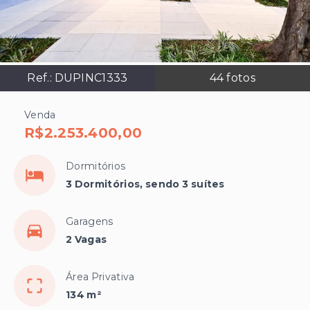
Ref.:
DUPINC1333
44
fotos
Venda
R$2.253.400,00
Dormitórios
3 Dormitórios, sendo 3 suítes
Garagens
2 Vagas
Área Privativa
134 m²