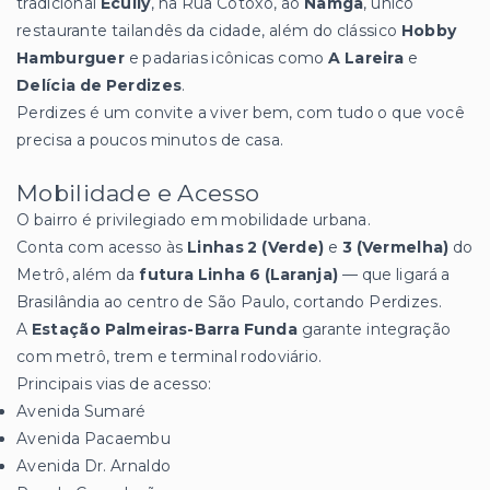
tradicional
Ecully
, na Rua Cotoxó, ao
Namga
, único
restaurante tailandês da cidade, além do clássico
Hobby
Hamburguer
e padarias icônicas como
A Lareira
e
Delícia de Perdizes
.
Perdizes é um convite a viver bem, com tudo o que você
precisa a poucos minutos de casa.
Mobilidade e Acesso
O bairro é privilegiado em mobilidade urbana.
Conta com acesso às
Linhas 2 (Verde)
e
3 (Vermelha)
do
Metrô, além da
futura Linha 6 (Laranja)
— que ligará a
Brasilândia ao centro de São Paulo, cortando Perdizes.
A
Estação Palmeiras-Barra Funda
garante integração
com metrô, trem e terminal rodoviário.
Principais vias de acesso:
Avenida Sumaré
Avenida Pacaembu
Avenida Dr. Arnaldo