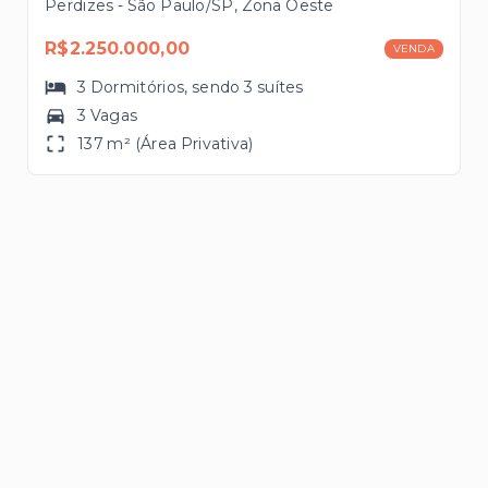
Perdizes - São Paulo/SP, Zona Oeste
R$2.250.000,00
VENDA
3
Dormitórios
, sendo
3
suítes
3 Vagas
137 m² (Área Privativa)