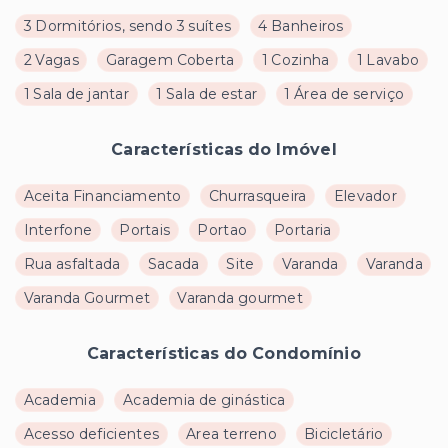
3 Dormitórios, sendo 3 suítes
4 Banheiros
2 Vagas
Garagem Coberta
1 Cozinha
1 Lavabo
1 Sala de jantar
1 Sala de estar
1 Área de serviço
Características do Imóvel
Aceita Financiamento
Churrasqueira
Elevador
Interfone
Portais
Portao
Portaria
Rua asfaltada
Sacada
Site
Varanda
Varanda
Varanda Gourmet
Varanda gourmet
Características do Condomínio
Academia
Academia de ginástica
Acesso deficientes
Area terreno
Bicicletário