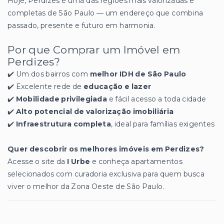
Hoje, Perdizes é uma das regiões mais valorizadas e
completas de São Paulo — um endereço que combina
passado, presente e futuro em harmonia.
Por que Comprar um Imóvel em
Perdizes?
✔️ Um dos bairros com
melhor IDH de São Paulo
✔️ Excelente rede de
educação e lazer
✔️
Mobilidade privilegiada
e fácil acesso a toda cidade
✔️
Alto potencial de valorização imobiliária
✔️
Infraestrutura completa
, ideal para famílias exigentes
Quer descobrir os melhores imóveis em Perdizes?
Acesse o site da
I Urbe
e conheça apartamentos
selecionados com curadoria exclusiva para quem busca
viver o melhor da Zona Oeste de São Paulo.