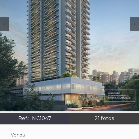
Ref.:
INC1047
21
fotos
Venda