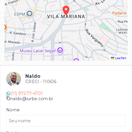
Leaflet
Naldo
CRECI -
110616
(11) 97277-4701
naldo@iurbe.com.br
Nome