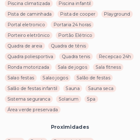
Piscina climatizada
Piscina infantil
Pista de caminhada
Pista de cooper
Playground
Portal eletronico
Portaria 24 horas
Porteiro eletrônico
Portão Elétrico
Quadra de areia
Quadra de tênis
Quadra poliesportiva
Quadra tenis
Recepcao 24h
Ronda motorizada
Sala de jogos
Sala fitness
Salao festas
Salao jogos
Salão de festas
Salão de festas infantil
Sauna
Sauna seca
Sistema seguranca
Solarium
Spa
Área verde preservada
Proximidades