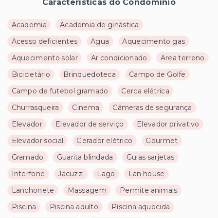
Características do Condomínio
Academia
Academia de ginástica
Acesso deficientes
Agua
Aquecimento gas
Aquecimento solar
Ar condicionado
Area terreno
Bicicletário
Brinquedoteca
Campo de Golfe
Campo de futebol gramado
Cerca elétrica
Churrasqueira
Cinema
Câmeras de segurança
Elevador
Elevador de serviço
Elevador privativo
Elevador social
Gerador elétrico
Gourmet
Gramado
Guarita blindada
Guias sarjetas
Interfone
Jacuzzi
Lago
Lan house
Lanchonete
Massagem
Permite animais
Piscina
Piscina adulto
Piscina aquecida