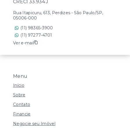
CRECI 33.934 J
Rua Itapicuru, 613, Perdizes - São Paulo/SP,
05006-000
(11) 98365-3900
(11) 97277-4701
Ver e-mail
Menu
Início
Sobre
Contato
Financie
Negocie seu Imóvel