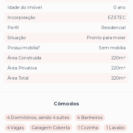
Idade do imóvel
0 ano
Incorporação
EZETEC
Perfil
Residencial
Situação
Pronto para morar
Possui mobília?
Sem mobília
Área Construída
220m²
Área Privativa
220m²
Área Total
220m²
Cômodos
4 Dormitórios, sendo 4 suítes
4 Banheiros
4 Vagas
Garagem Coberta
1 Cozinha
1 Lavabo