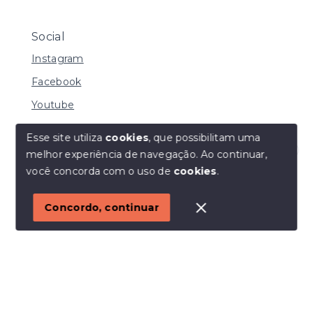
Social
Instagram
Facebook
Youtube
Esse site utiliza
cookies
, que possibilitam uma
melhor experiência de navegação.
Ao continuar,
© Copyright 2026 - I URBE CONSULTORIA
Olá! Estamos disponíveis para te ajudar.
você concorda com o uso de
cookies
.
IMOBILIÁRIA | CRECI 33.934 J - Todos os direitos
reservados
1
Concordo, continuar
SITE PARA IMOBILIARIA
Início
Histórico
Favoritos