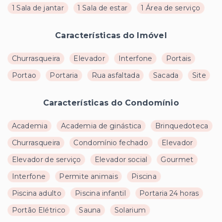
1 Sala de jantar
1 Sala de estar
1 Área de serviço
Características do Imóvel
Churrasqueira
Elevador
Interfone
Portais
Portao
Portaria
Rua asfaltada
Sacada
Site
Características do Condomínio
Academia
Academia de ginástica
Brinquedoteca
Churrasqueira
Condomínio fechado
Elevador
Elevador de serviço
Elevador social
Gourmet
Interfone
Permite animais
Piscina
Piscina adulto
Piscina infantil
Portaria 24 horas
Portão Elétrico
Sauna
Solarium