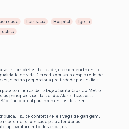
aculdade
Farmácia
Hospital
Igreja
público
rizadas e completas da cidade, o empreendimento
 qualidade de vida. Cercado por uma ampla rede de
zer, o bairro proporciona praticidade para o dia a
 a poucos metros da Estação Santa Cruz do Metrô
s principais vias da cidade. Além disso, está
 São Paulo, ideal para momentos de lazer,
ibuída, 1 suíte confortável e 1 vaga de garagem,
eto moderno foi pensado para atender às
nte aproveitamento dos espaços.