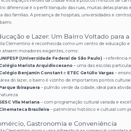
nicos espaços verdes da cidade está a poucos minutos de cam
ro diferencial é o perfil tranquilo das ruas, muitas delas planas e
ia das famílias. A presença de hospitais, universidades e centros
bairro.
ucação e Lazer: Um Bairro Voltado para a
ila Clementino é reconhecida como um centro de educação e s
e atraem moradores exigentes, como:
UNIFESP (Universidade Federal de São Paulo)
– referência 
Colégio Marista Arquidiocesano
– uma das escolas particula
Colégio Benjamin Constant
e
ETEC Getúlio Vargas
– ensino
área do lazer, o bairro é vizinho de importantes pontos culturai
Parque Ibirapuera
– pulmão verde da cidade, ideal para ativida
natureza
SESC Vila Mariana
– com programação cultural variada e excel
Cinemateca Brasileira
– patrimônio histórico e cultural com
omércio, Gastronomia e Conveniência
ila Clementino possui uma infraestrutura comercial completa e 