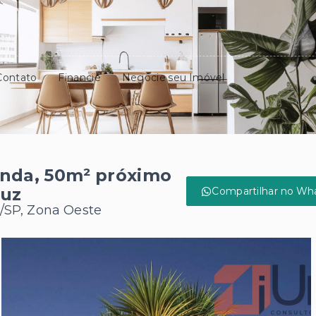
Contato
Financie
Negocie seu Imóvel
enda, 50m² próximo
ruz
Compartilhar no Wh
o/SP, Zona Oeste