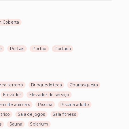
 Coberta
e
Portais
Portao
Portaria
rea terreno
Brinquedoteca
Churrasqueira
Elevador
Elevador de serviço
ermite animais
Piscina
Piscina adulto
trico
Sala de jogos
Sala fitness
s
Sauna
Solarium