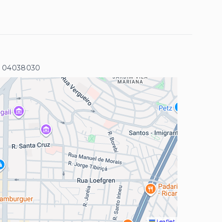
- 04038030
Leaflet