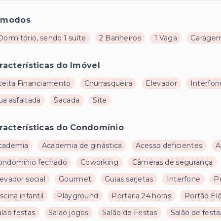
ômodos
Dormitório, sendo 1 suíte
2 Banheiros
1 Vaga
Garagem
racterísticas do Imóvel
ceita Financiamento
Churrasqueira
Elevador
Interfon
ua asfaltada
Sacada
Site
racterísticas do Condomínio
cademia
Academia de ginástica
Acesso deficientes
A
ondomínio fechado
Coworking
Câmeras de segurança
evador social
Gourmet
Guias sarjetas
Interfone
P
scina infantil
Playground
Portaria 24 horas
Portão Elé
lao festas
Salao jogos
Salão de Festas
Salão de festa