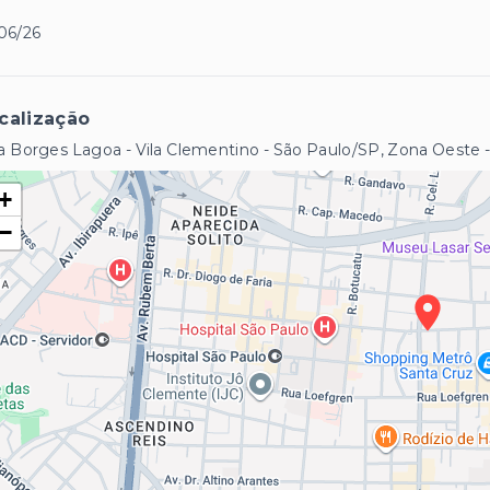
06/26
calização
 Borges Lagoa - Vila Clementino - São Paulo/SP, Zona Oeste
+
−