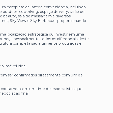
ura completa de lazer e conveniência, incluindo
 e outdoor, coworking, espaço delivery, salão de
aço beauty, sala de massagem e diversos
rmet, Sky View e Sky Barbecue, proporcionando
a localização estratégica ou investir em uma
onheça pessoalmente todos os diferenciais deste
aestrutura completa são altamente procuradas e
 o imóvel ideal.
 devem ser confirmados diretamente com um de
ue contamos com um time de especialistas que
negociação final.