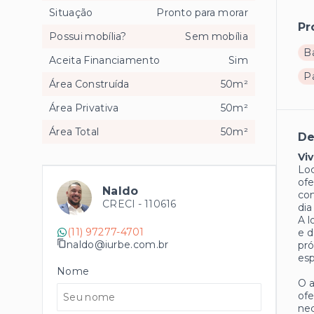
Situação
Pronto para morar
Pr
Possui mobília?
Sem mobília
B
Aceita Financiamento
Sim
P
Área Construída
50m²
Área Privativa
50m²
Área Total
50m²
De
Vi
Loc
ofe
Naldo
com
CRECI -
110616
dia
A l
(11) 97277-4701
e d
naldo@iurbe.com.br
pró
esp
Nome
O a
ofe
nec