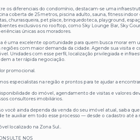
re os diferenciais do condomínio, destacam-se uma infraestrut
cina coberta de 25 metros, piscina adulto, sauna, fitness indoor
tas, churrasqueira, pet place, brinquedoteca, playground, esp
ientes exclusivos no rooftop, como Sky Lounge Bar, Sky Gou
eriências únicas aos moradores.
a é uma excelente oportunidade para quem busca morar em um
 regiões com maior demanda da cidade. Agende sua visita e c
vel. Unidades com esse perfil, localização privilegiada e infr
dem a ter rápida negociação.
lor promocional.
os especialistas na região e prontos para te ajudar a encontrar
isponibilidade do imóvel, agendamento de visitas e valores
sos consultores imobiliários.
o você ainda dependa da venda do seu imóvel atual, saiba q
e te auxiliar em todo esse processo — desde o cadastro até a 
vel localizado na Zona Sul..
CONSULTE NOS