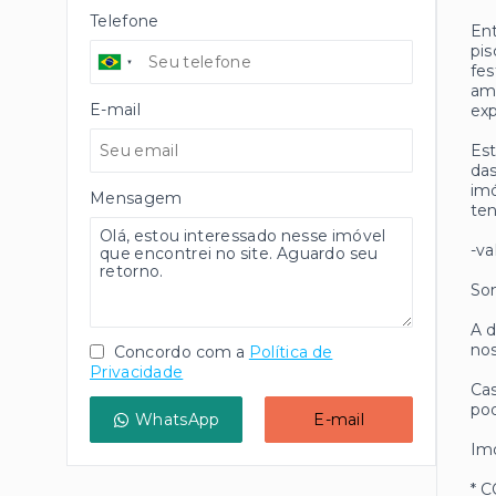
Telefone
Ent
pis
fes
amb
E-mail
exp
Est
das
imó
Mensagem
ten
-va
Som
A d
nos
Concordo com a
Política de
Privacidade
Cas
pod
WhatsApp
E-mail
Imó
* 