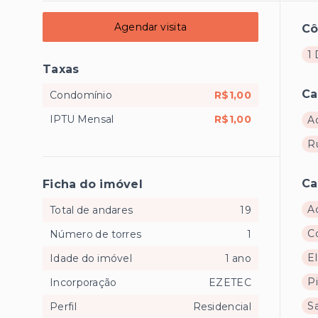
Agendar visita
C
1 
Taxas
Ca
Condomínio
R$1,00
IPTU Mensal
R$1,00
A
R
Ca
Ficha do imóvel
A
Total de andares
19
C
Número de torres
1
El
Idade do imóvel
1 ano
Pi
Incorporação
EZETEC
Sa
Perfil
Residencial