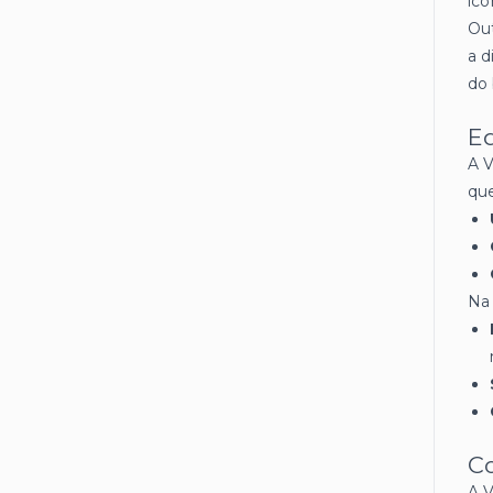
icô
Out
a d
do 
Ed
A V
qu
Na 
C
A V