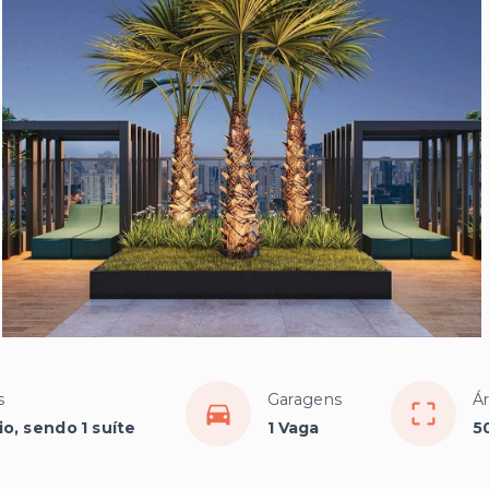
s
Garagens
Ár
io, sendo 1 suíte
1 Vaga
5