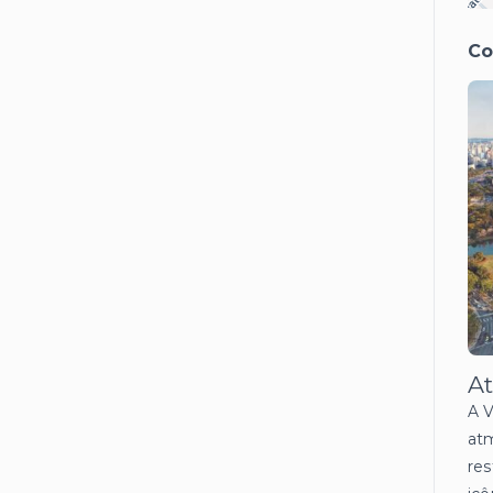
Co
At
A V
atm
res