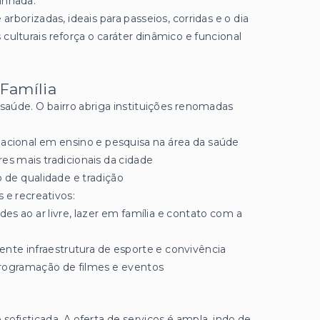
inhada.
 arborizadas, ideais para passeios, corridas e o dia
 culturais reforça o caráter dinâmico e funcional
 Família
aúde. O bairro abriga instituições renomadas
nacional em ensino e pesquisa na área da saúde
res mais tradicionais da cidade
 de qualidade e tradição
s e recreativos:
des ao ar livre, lazer em família e contato com a
ente infraestrutura de esporte e convivência
 programação de filmes e eventos
sofisticada. A oferta de serviços é ampla, indo de