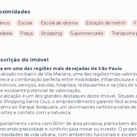
oximidades
anco
Escola
Escola de idioma
Estação de metrô
F
adaria
Praça
Shopping
Supermercado
Transporte 
scrição do imóvel
va em uma das regiões mais desejadas de São Paulo
alizado no bairro da Vila Mariana, uma das regiões mais valo
rece a combinação perfeita entre mobilidade, infraestrutura e
ércios, serviços, escolas, hospitais, restaurantes e opções de la
 e excelente potencial de valorização.
ocalização é um dos grandes destaques deste imóvel. Situado
o Shopping Santa Cruz, o empreendimento garante fácil acesso à
ximo ao Parque Ibirapuera, um dos maiores cartões-postais de
ortes e contato com a natureza.
partamento conta com 50m² de área privativa, planta bem distr
recendo praticidade e conforto para morar ou investir. O proj
essidades da vida urbana, com ambientes funcionais e excele