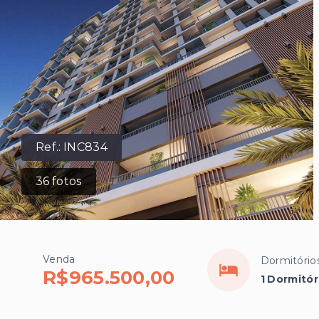
Ref.:
INC834
36
fotos
Venda
Dormitório
R$965.500,00
1 Dormitór