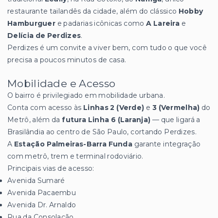
restaurante tailandês da cidade, além do clássico
Hobby
Hamburguer
e padarias icônicas como
A Lareira
e
Delícia de Perdizes
.
Perdizes é um convite a viver bem, com tudo o que você
precisa a poucos minutos de casa.
Mobilidade e Acesso
O bairro é privilegiado em mobilidade urbana.
Conta com acesso às
Linhas 2 (Verde)
e
3 (Vermelha)
do
Metrô, além da
futura Linha 6 (Laranja)
— que ligará a
Brasilândia ao centro de São Paulo, cortando Perdizes.
A
Estação Palmeiras-Barra Funda
garante integração
com metrô, trem e terminal rodoviário.
Principais vias de acesso:
Avenida Sumaré
Avenida Pacaembu
Avenida Dr. Arnaldo
Rua da Consolação