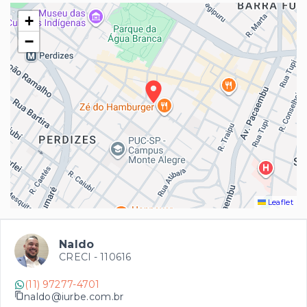
+
−
Leaflet
Naldo
CRECI -
110616
(11) 97277-4701
naldo@iurbe.com.br