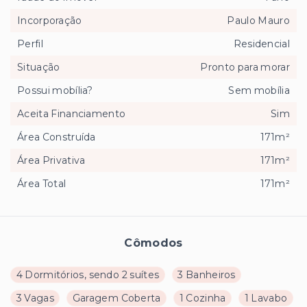
Incorporação
Paulo Mauro
Perfil
Residencial
Situação
Pronto para morar
Possui mobília?
Sem mobília
Aceita Financiamento
Sim
Área Construída
171m²
Área Privativa
171m²
Área Total
171m²
Cômodos
4 Dormitórios, sendo 2 suítes
3 Banheiros
3 Vagas
Garagem Coberta
1 Cozinha
1 Lavabo