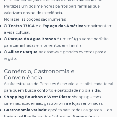
Perdizes um dos melhores bairros para famílias que
valorizam ensino de excelência.
No lazer, as opções são inúmeras:
O
Teatro TUCA
e o
Espaço das Américas
movimentam
a vida cultural.
O
Parque da Água Branca
é um refúgio verde perfeito
para caminhadas e momentos em família.
O
Allianz Parque
traz shows e grandes eventos para a
região.
Comércio, Gastronomia e
Conveniência
A infraestrutura de Perdizes é completa e sofisticada, ideal
para quem busca conforto e praticidade no dia a dia.
Shopping Bourbon e West Plaza
: shoppings com
cinemas, academias, gastronomia e lojas renomadas.
Gastronomia variada
: opções para todos os gostos — do
tradicional
Ecully
, na Rua Cotoxó, ao
Namga
, único