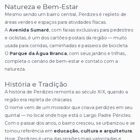
Natureza e Bem-Estar
Mesmo sendo um bairro central, Perdizes é repleto de
áreas verdes e espaços para atividades físicas.
A
Avenida Sumaré
, com faixas exclusivas para pedestres
e ciclistas, é um dos cartões-postais da região — muito
usada para corridas, caminhadas e passeios de bicicleta.
O
Parque da Água Branca
, com seus jardins e trilhas,
completa o cenário de bem-estar e contato com a
natureza.
História e Tradição
A história de Perdizes remonta ao século XIX, quando a
região era repleta de chácaras.
O nome vem de um morador que criava perdizes em seu
quintal — no local onde hoje está o Largo Padre Péricles.
Com o passar dos anos, o bairro cresceu, se urbanizou e se
tornou referência em
educação, cultura e arquitetura
.
Hoje, Perdizes é uma das regiões mais valorizadas e