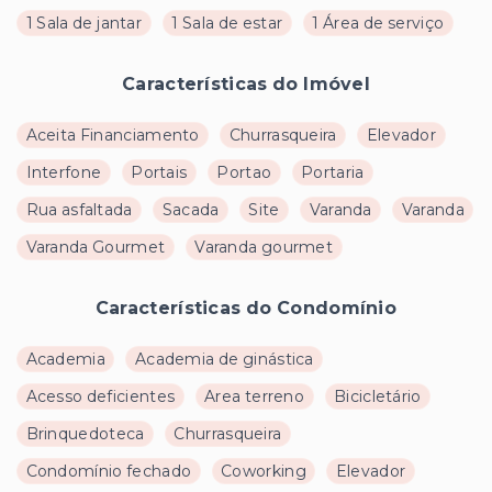
1 Sala de jantar
1 Sala de estar
1 Área de serviço
Características do Imóvel
Aceita Financiamento
Churrasqueira
Elevador
Interfone
Portais
Portao
Portaria
Rua asfaltada
Sacada
Site
Varanda
Varanda
Varanda Gourmet
Varanda gourmet
Características do Condomínio
Academia
Academia de ginástica
Acesso deficientes
Area terreno
Bicicletário
Brinquedoteca
Churrasqueira
Condomínio fechado
Coworking
Elevador