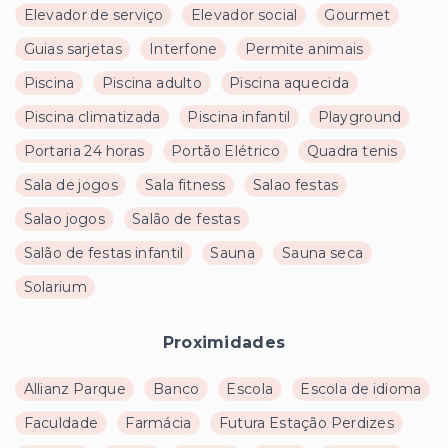
Elevador de serviço
Elevador social
Gourmet
Guias sarjetas
Interfone
Permite animais
Piscina
Piscina adulto
Piscina aquecida
Piscina climatizada
Piscina infantil
Playground
Portaria 24 horas
Portão Elétrico
Quadra tenis
Sala de jogos
Sala fitness
Salao festas
Salao jogos
Salão de festas
Salão de festas infantil
Sauna
Sauna seca
Solarium
Proximidades
Allianz Parque
Banco
Escola
Escola de idioma
Faculdade
Farmácia
Futura Estação Perdizes