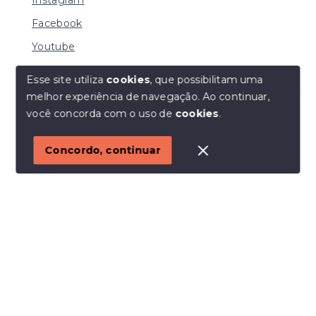
Facebook
Youtube
Esse site utiliza
cookies
, que possibilitam uma
melhor experiência de navegação.
Ao continuar,
© Copyright 2026 - I URBE CONSULTORIA
Olá! Estamos disponíveis para te ajudar.
você concorda com o uso de
cookies
.
IMOBILIÁRIA | CRECI 33.934 J - Todos os direitos
reservados
1
Concordo, continuar
SITE PARA IMOBILIARIA
Início
Histórico
Favoritos