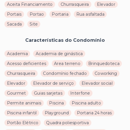
Aceita Financiamento
Churrasqueira
Elevador
Portais
Portao
Portaria
Rua asfaltada
Sacada
Site
Características do Condomínio
Academia
Academia de ginástica
Acesso deficientes
Area terreno
Brinquedoteca
Churrasqueira
Condomínio fechado
Coworking
Elevador
Elevador de serviço
Elevador social
Gourmet
Guias sarjetas
Interfone
Permite animais
Piscina
Piscina adulto
Piscina infantil
Playground
Portaria 24 horas
Portão Elétrico
Quadra poliesportiva