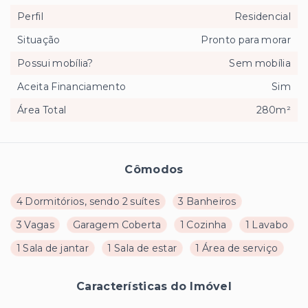
Perfil
Residencial
Situação
Pronto para morar
Possui mobília?
Sem mobília
Aceita Financiamento
Sim
Área Total
280m²
Cômodos
4 Dormitórios, sendo 2 suítes
3 Banheiros
3 Vagas
Garagem Coberta
1 Cozinha
1 Lavabo
1 Sala de jantar
1 Sala de estar
1 Área de serviço
Características do Imóvel