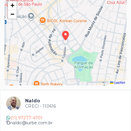
+
−
Leaflet
Naldo
CRECI -
110616
(11) 97277-4701
naldo@iurbe.com.br