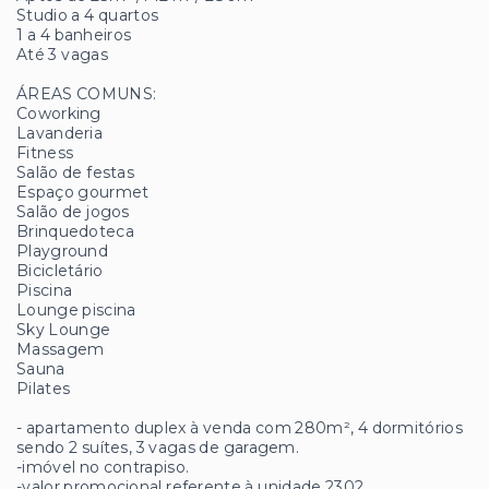
Studio a 4 quartos
1 a 4 banheiros
Até 3 vagas
ÁREAS COMUNS:
Coworking
Lavanderia
Fitness
Salão de festas
Espaço gourmet
Salão de jogos
Brinquedoteca
Playground
Bicicletário
Piscina
Lounge piscina
Sky Lounge
Massagem
Sauna
Pilates
- apartamento duplex à venda com 280m², 4 dormitórios
sendo 2 suítes, 3 vagas de garagem.
-imóvel no contrapiso.
-valor promocional referente à unidade 2302.