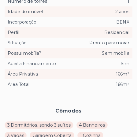
Número de torres
1
Idade do imóvel
2 anos
Incorporação
BENX
Perfil
Residencial
Situação
Pronto para morar
Possui mobília?
Sem mobília
Aceita Financiamento
Sim
Área Privativa
166m²
Área Total
166m²
Cômodos
3 Dormitórios, sendo 3 suítes
4 Banheiros
3 Vagas
Garagem Coberta
1 Cozinha