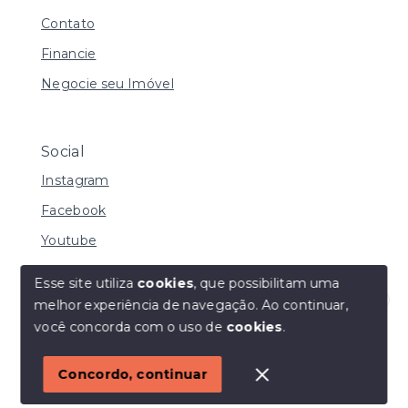
Contato
Financie
Negocie seu Imóvel
Social
Instagram
Facebook
Youtube
Esse site utiliza
cookies
, que possibilitam uma
melhor experiência de navegação.
Ao continuar,
© Copyright 2026 - I URBE CONSULTORIA
Olá! Estamos disponíveis para te ajudar.
você concorda com o uso de
cookies
.
IMOBILIÁRIA | CRECI 33.934 J - Todos os direitos
reservados
1
Concordo, continuar
SITE PARA IMOBILIARIA