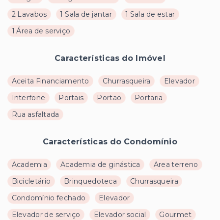
2 Lavabos
1 Sala de jantar
1 Sala de estar
1 Área de serviço
Características do Imóvel
Aceita Financiamento
Churrasqueira
Elevador
Interfone
Portais
Portao
Portaria
Rua asfaltada
Características do Condomínio
Academia
Academia de ginástica
Area terreno
Bicicletário
Brinquedoteca
Churrasqueira
Condomínio fechado
Elevador
Elevador de serviço
Elevador social
Gourmet