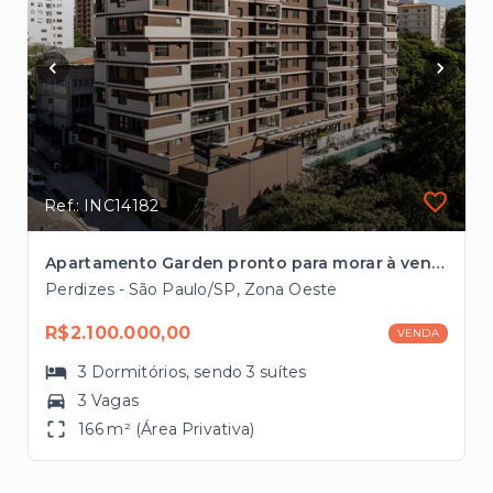
Ref.: INC14182
Apartamento Garden pronto para morar à venda 166m², 3 suítes, 3 vagas em Perdizes
Perdizes - São Paulo/SP, Zona Oeste
R$2.100.000,00
VENDA
3
Dormitórios
, sendo
3
suítes
3 Vagas
166 m² (Área Privativa)