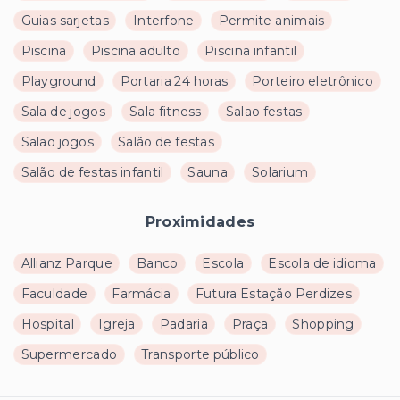
Guias sarjetas
Interfone
Permite animais
Piscina
Piscina adulto
Piscina infantil
Playground
Portaria 24 horas
Porteiro eletrônico
Sala de jogos
Sala fitness
Salao festas
Salao jogos
Salão de festas
Salão de festas infantil
Sauna
Solarium
Proximidades
Allianz Parque
Banco
Escola
Escola de idioma
Faculdade
Farmácia
Futura Estação Perdizes
Hospital
Igreja
Padaria
Praça
Shopping
Supermercado
Transporte público