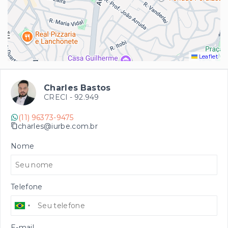
Leaflet
Charles Bastos
CRECI -
92.949
(11) 96373-9475
charles@iurbe.com.br
Nome
Telefone
E-mail