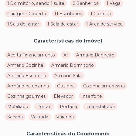
1 Dormitório, sendo 1 suíte
2 Banheiros
1 Vaga
Garagem Coberta
11 Escritórios
1 Cozinha
1 Sala de jantar
1 Sala de estar
1 Área de serviço
Características do Imóvel
Aceita Financiamento
Ar
Armario Banheiro
Armario Cozinha
Armario Dormitorio
Armario Escritorio
Armario Sala
Armário na cozinha
Cozinha
Cozinha americana
Cozinha gourmet
Elevador
Interfone
Mobiliado
Portao
Portaria
Rua asfaltada
Sacada
Varanda
Varanda
Características do Condomínio