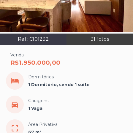
Ref.:
CI01232
31
fotos
Venda
R$1.950.000,00
Dormitórios
1 Dormitório, sendo 1 suíte
Garagens
1 Vaga
Área Privativa
67 m²