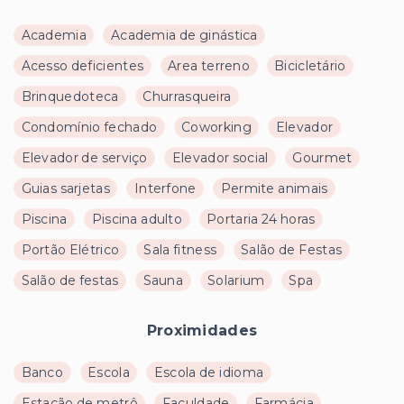
Academia
Academia de ginástica
Acesso deficientes
Area terreno
Bicicletário
Brinquedoteca
Churrasqueira
Condomínio fechado
Coworking
Elevador
Elevador de serviço
Elevador social
Gourmet
Guias sarjetas
Interfone
Permite animais
Piscina
Piscina adulto
Portaria 24 horas
Portão Elétrico
Sala fitness
Salão de Festas
Salão de festas
Sauna
Solarium
Spa
Proximidades
Banco
Escola
Escola de idioma
Estação de metrô
Faculdade
Farmácia