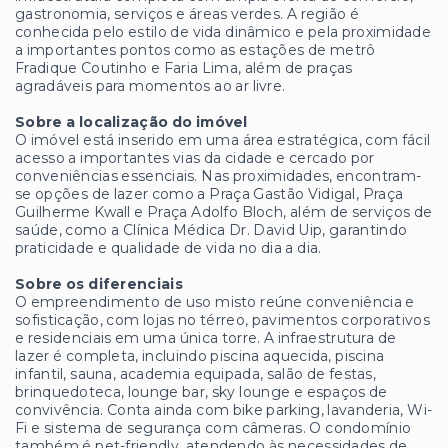
gastronomia, serviços e áreas verdes. A região é
conhecida pelo estilo de vida dinâmico e pela proximidade
a importantes pontos como as estações de metrô
Fradique Coutinho e Faria Lima, além de praças
agradáveis para momentos ao ar livre.
Sobre a localização do imóvel
O imóvel está inserido em uma área estratégica, com fácil
acesso a importantes vias da cidade e cercado por
conveniências essenciais. Nas proximidades, encontram-
se opções de lazer como a Praça Gastão Vidigal, Praça
Guilherme Kwall e Praça Adolfo Bloch, além de serviços de
saúde, como a Clínica Médica Dr. David Uip, garantindo
praticidade e qualidade de vida no dia a dia.
Sobre os diferenciais
O empreendimento de uso misto reúne conveniência e
sofisticação, com lojas no térreo, pavimentos corporativos
e residenciais em uma única torre. A infraestrutura de
lazer é completa, incluindo piscina aquecida, piscina
infantil, sauna, academia equipada, salão de festas,
brinquedoteca, lounge bar, sky lounge e espaços de
convivência. Conta ainda com bike parking, lavanderia, Wi-
Fi e sistema de segurança com câmeras. O condomínio
também é pet-friendly, atendendo às necessidades de