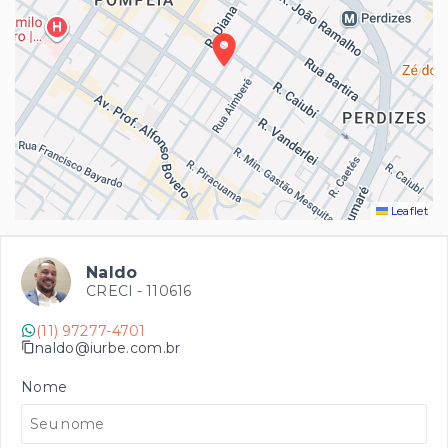
Leaflet
Naldo
CRECI -
110616
(11) 97277-4701
naldo@iurbe.com.br
Nome