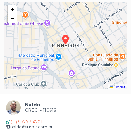
+
−
Leaflet
Naldo
CRECI -
110616
(11) 97277-4701
naldo@iurbe.com.br