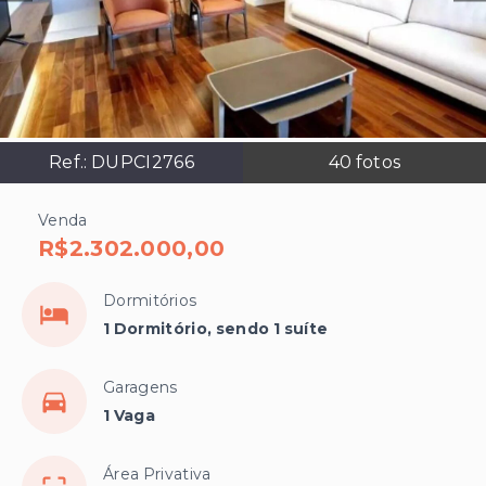
Ref.:
DUPCI2766
40
fotos
Venda
R$2.302.000,00
Dormitórios
1 Dormitório, sendo 1 suíte
Garagens
1 Vaga
Área Privativa