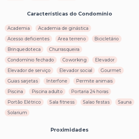
Características do Condomínio
Academia
Academia de ginástica
Acesso deficientes
Area terreno
Bicicletário
Brinquedoteca
Churrasqueira
Condomínio fechado
Coworking
Elevador
Elevador de serviço
Elevador social
Gourmet
Guias sarjetas
Interfone
Permite animais
Piscina
Piscina adulto
Portaria 24 horas
Portão Elétrico
Sala fitness
Salao festas
Sauna
Solarium
Proximidades