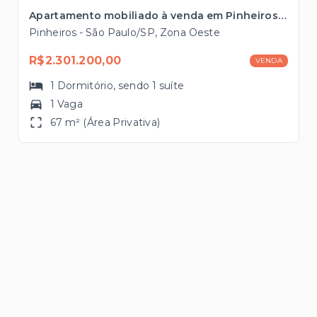
Apartamento mobiliado à venda em Pinheiros com 67m², 1 suíte próximo ao Metrô Fradique Coutinho
Pinheiros - São Paulo/SP, Zona Oeste
R$2.301.200,00
VENDA
1
Dormitório
, sendo
1
suíte
1 Vaga
67 m² (Área Privativa)