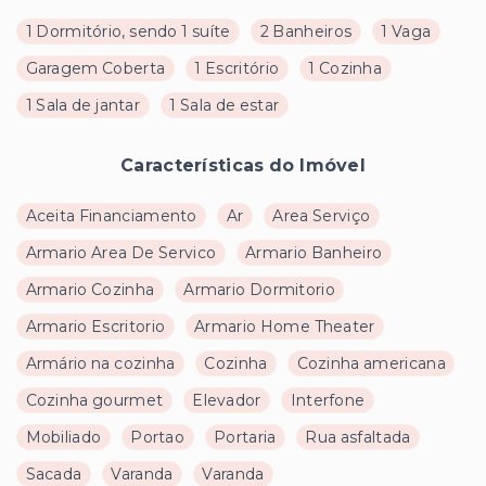
1 Dormitório, sendo 1 suíte
2 Banheiros
1 Vaga
Garagem Coberta
1 Escritório
1 Cozinha
1 Sala de jantar
1 Sala de estar
Características do Imóvel
Aceita Financiamento
Ar
Area Serviço
Armario Area De Servico
Armario Banheiro
Armario Cozinha
Armario Dormitorio
Armario Escritorio
Armario Home Theater
Armário na cozinha
Cozinha
Cozinha americana
Cozinha gourmet
Elevador
Interfone
Mobiliado
Portao
Portaria
Rua asfaltada
Sacada
Varanda
Varanda