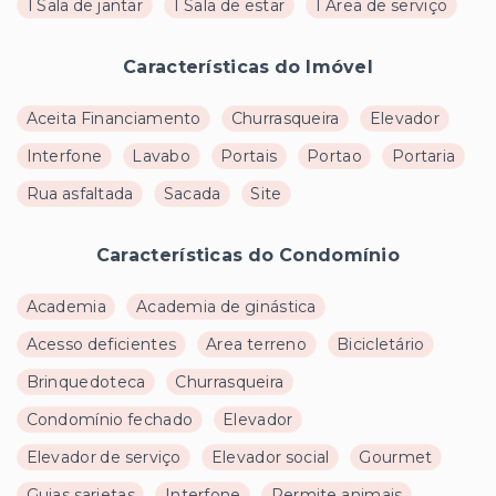
1 Sala de jantar
1 Sala de estar
1 Área de serviço
Características do Imóvel
Aceita Financiamento
Churrasqueira
Elevador
Interfone
Lavabo
Portais
Portao
Portaria
Rua asfaltada
Sacada
Site
Características do Condomínio
Academia
Academia de ginástica
Acesso deficientes
Area terreno
Bicicletário
Brinquedoteca
Churrasqueira
Condomínio fechado
Elevador
Elevador de serviço
Elevador social
Gourmet
Guias sarjetas
Interfone
Permite animais