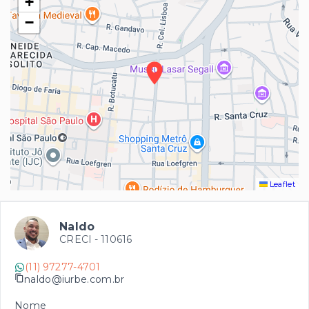
+
−
Leaflet
Naldo
CRECI -
110616
(11) 97277-4701
naldo@iurbe.com.br
Nome