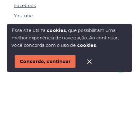
Facebook
Youtube
Esse site utiliza
cookies
, que possibilitam uma
melhor experiência de navegação.
Ao continuar,
© Copyright 2026 - I URBE CONSULTORIA
Olá! Estamos disponíveis para te ajudar.
você concorda com o uso de
cookies
.
IMOBILIÁRIA | CRECI 33.934 J - Todos os direitos
reservados
1
Concordo, continuar
SITE PARA IMOBILIARIA
Início
Histórico
Favoritos