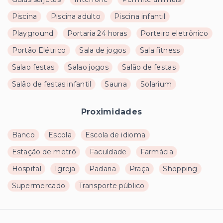
Piscina
Piscina adulto
Piscina infantil
Playground
Portaria 24 horas
Porteiro eletrônico
Portão Elétrico
Sala de jogos
Sala fitness
Salao festas
Salao jogos
Salão de festas
Salão de festas infantil
Sauna
Solarium
Proximidades
Banco
Escola
Escola de idioma
Estação de metrô
Faculdade
Farmácia
Hospital
Igreja
Padaria
Praça
Shopping
Supermercado
Transporte público