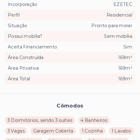
Incorporação
EZETEC
Perfil
Residencial
Situação
Pronto para morar
Possui mobília?
Sem mobília
Aceita Financiamento
Sim
Área Construída
169m²
Área Privativa
169m²
Área Total
169m²
Cômodos
3 Dormitórios, sendo 3 suítes
4 Banheiros
3 Vagas
Garagem Coberta
1 Cozinha
1 Lavabo