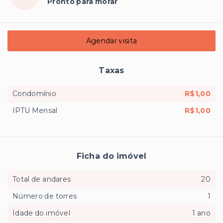
Pronto para morar
Agendar visita
Taxas
Condomínio
R$1,00
IPTU Mensal
R$1,00
Ficha do imóvel
Total de andares
20
Número de torres
1
Idade do imóvel
1 ano