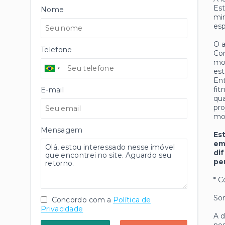
Est
Nome
min
es
O a
Telefone
Con
mor
est
Ent
fit
E-mail
qua
pro
mo
Mensagem
Es
em
di
pe
* C
Som
Concordo com a
Política de
Privacidade
A d