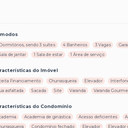
ômodos
Dormitórios, sendo 3 suítes
4 Banheiros
3 Vagas
Gar
Sala de jantar
1 Sala de estar
1 Área de serviço
racterísticas do Imóvel
ceita Financiamento
Churrasqueira
Elevador
Interfon
ua asfaltada
Sacada
Site
Varanda
Varanda Gourme
racterísticas do Condomínio
cademia
Academia de ginástica
Acesso deficientes
A
hurrasqueira
Condomínio fechado
Elevador
Elevador 