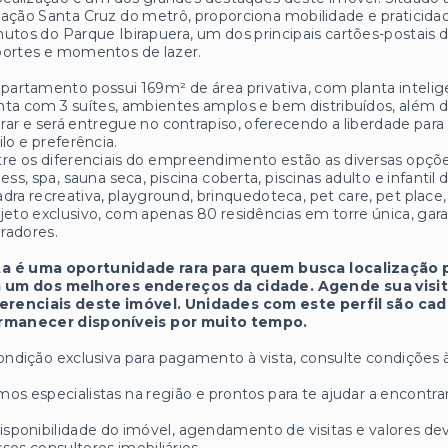
ação Santa Cruz do metrô, proporciona mobilidade e praticidade
utos do Parque Ibirapuera, um dos principais cartões-postais de 
portes e momentos de lazer.
partamento possui 169m² de área privativa, com planta inteli
ta com 3 suítes, ambientes amplos e bem distribuídos, além d
ar e será entregue no contrapiso, oferecendo a liberdade para
ilo e preferência.
re os diferenciais do empreendimento estão as diversas opções
ness, spa, sauna seca, piscina coberta, piscinas adulto e infantil
dra recreativa, playground, brinquedoteca, pet care, pet place
jeto exclusivo, com apenas 80 residências em torre única, gar
radores.
ta é uma oportunidade rara para quem busca localização pr
 um dos melhores endereços da cidade. Agende sua visi
ferenciais deste imóvel. Unidades com este perfil são c
rmanecer disponíveis por muito tempo.
ondição exclusiva para pagamento à vista, consulte condições à
os especialistas na região e prontos para te ajudar a encontrar
isponibilidade do imóvel, agendamento de visitas e valores