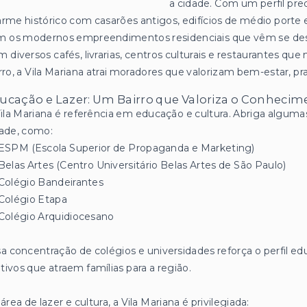
a cidade. Com um perfil pre
rme histórico com casarões antigos, edifícios de médio port
m os modernos empreendimentos residenciais que vêm se des
 diversos cafés, livrarias, centros culturais e restaurantes qu
rro, a Vila Mariana atrai moradores que valorizam bem-estar, p
ucação e Lazer: Um Bairro que Valoriza o Conhecim
ila Mariana é referência em educação e cultura. Abriga algumas
ade, como:
ESPM (Escola Superior de Propaganda e Marketing)
Belas Artes (Centro Universitário Belas Artes de São Paulo)
Colégio Bandeirantes
Colégio Etapa
Colégio Arquidiocesano
a concentração de colégios e universidades reforça o perfil ed
ivos que atraem famílias para a região.
área de lazer e cultura, a Vila Mariana é privilegiada: