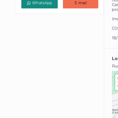
nos
WhatsApp
E-mail
Cas
pod
Imó
CO
18
Lo
Rua