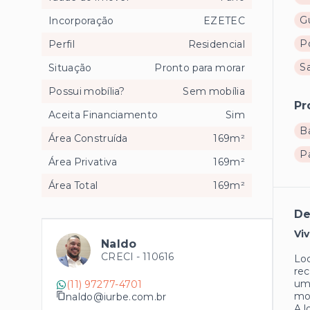
Gu
Incorporação
EZETEC
Po
Perfil
Residencial
S
Situação
Pronto para morar
Possui mobília?
Sem mobília
Pr
Aceita Financiamento
Sim
B
Área Construída
169m²
P
Área Privativa
169m²
Área Total
169m²
De
Vi
Naldo
CRECI -
110616
Loc
rec
uma
(11) 97277-4701
mor
naldo@iurbe.com.br
A l