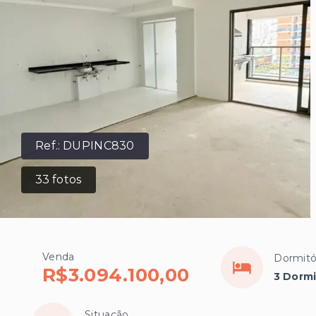
Ref.:
DUPINC830
33
fotos
Venda
Dormitó
R$3.094.100,00
3 Dormi
Situação