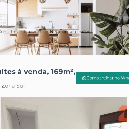
Contato
Financie
Negocie seu Imóvel
tes à venda, 169m²,
a
Compartilhar no Wh
, Zona Sul