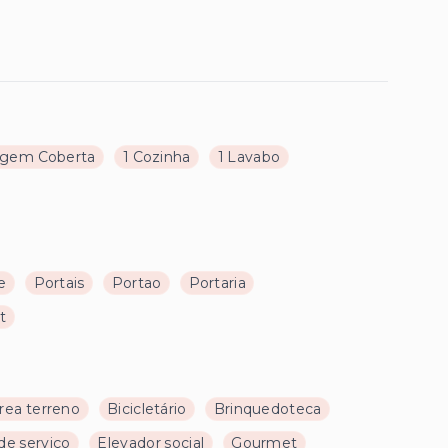
agem Coberta
1 Cozinha
1 Lavabo
e
Portais
Portao
Portaria
t
rea terreno
Bicicletário
Brinquedoteca
de serviço
Elevador social
Gourmet