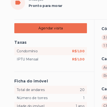
Pronto para morar
Agendar visita
C
3 
Taxas
1 
Condomínio
R$1,00
Ca
IPTU Mensal
R$1,00
A
R
Ficha do imóvel
Ca
Total de andares
20
A
Número de torres
1
C
Idade do imóvel
1 ano