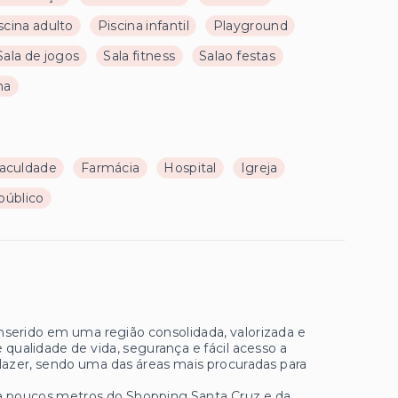
scina adulto
Piscina infantil
Playground
Sala de jogos
Sala fitness
Salao festas
na
aculdade
Farmácia
Hospital
Igreja
público
nserido em uma região consolidada, valorizada e
 qualidade de vida, segurança e fácil acesso a
lazer, sendo uma das áreas mais procuradas para
 a poucos metros do Shopping Santa Cruz e da