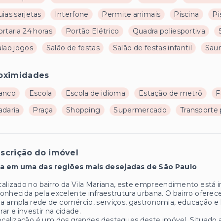
ias sarjetas
Interfone
Permite animais
Piscina
Pi
rtaria 24 horas
Portão Elétrico
Quadra poliesportiva
alao jogos
Salão de festas
Salão de festas infantil
Sau
oximidades
anco
Escola
Escola de idioma
Estação de metrô
F
adaria
Praça
Shopping
Supermercado
Transporte 
scrição do imóvel
va em uma das regiões mais desejadas de São Paulo
alizado no bairro da Vila Mariana, este empreendimento está i
onhecida pela excelente infraestrutura urbana. O bairro oferece
 ampla rede de comércio, serviços, gastronomia, educação e 
ar e investir na cidade.
ocalização é um dos grandes destaques deste imóvel. Situado