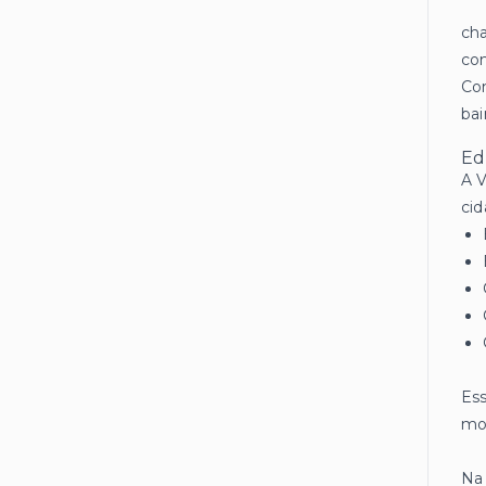
cha
co
Com
bai
Ed
A V
cid
Ess
mot
Na 