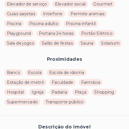
Elevador de serviço
Elevador social
Gourmet
Guias sarjetas
Interfone
Permite animais
Piscina
Piscina adulto
Piscina infantil
Playground
Portaria 24 horas
Portão Elétrico
Sala de jogos
Salão de festas
Sauna
Solarium
Proximidades
Banco
Escola
Escola de idioma
Estação de metrô
Faculdade
Farmácia
Hospital
Igreja
Padaria
Praça
Shopping
Supermercado
Transporte público
Descrição do imóvel