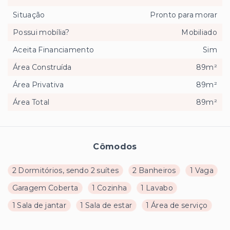
Situação
Pronto para morar
Possui mobília?
Mobiliado
Aceita Financiamento
Sim
Área Construída
89m²
Área Privativa
89m²
Área Total
89m²
Cômodos
2 Dormitórios, sendo 2 suítes
2 Banheiros
1 Vaga
Garagem Coberta
1 Cozinha
1 Lavabo
1 Sala de jantar
1 Sala de estar
1 Área de serviço