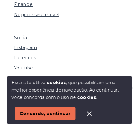
Financie
Negocie seu Imóvel
Social
Instagram
Facebook
Youtube
Esse site utiliza
cookies
, que possibilitam uma
melhor experiência de navegação.
Ao continuar,
© Copyright 2026 - I URBE CONSULTORIA
Olá! Estamos disponíveis para te ajudar.
você concorda com o uso de
cookies
.
IMOBILIÁRIA | CRECI 33.934 J - Todos os direitos
reservados
1
Concordo, continuar
SITE PARA IMOBILIARIA