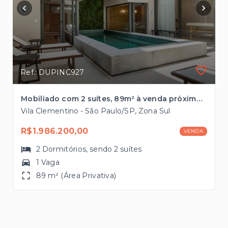
Ref.: DUPINC927
Mobiliado com 2 suítes, 89m² à venda próximo à 2 estações de Metrô
Vila Clementino - São Paulo/SP, Zona Sul
R$1.986.200,00
VENDA
2
Dormitórios
, sendo
2
suítes
1 Vaga
89 m² (Área Privativa)