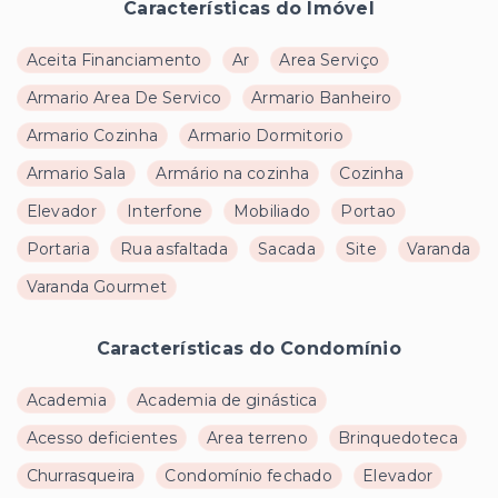
Características do Imóvel
Aceita Financiamento
Ar
Area Serviço
Armario Area De Servico
Armario Banheiro
Armario Cozinha
Armario Dormitorio
Armario Sala
Armário na cozinha
Cozinha
Elevador
Interfone
Mobiliado
Portao
Portaria
Rua asfaltada
Sacada
Site
Varanda
Varanda Gourmet
Características do Condomínio
Academia
Academia de ginástica
Acesso deficientes
Area terreno
Brinquedoteca
Churrasqueira
Condomínio fechado
Elevador