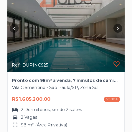
Ref.: DUPINC925
Pronto com 98m² à venda, 7 minutos de caminhada do metrô Hospital São Paulo
Vila Clementino - São Paulo/SP, Zona Sul
R$1.605.200,00
VENDA
2
Dormitórios
, sendo
2
suítes
2 Vagas
98 m² (Área Privativa)