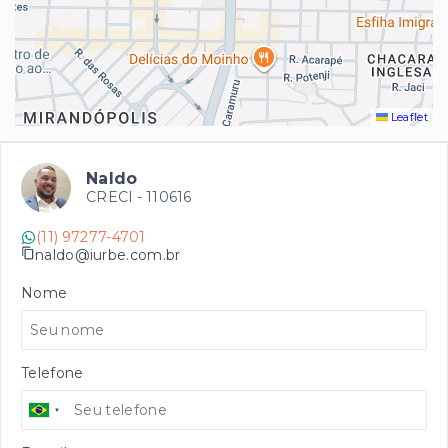
Leaflet
Naldo
CRECI -
110616
(11) 97277-4701
naldo@iurbe.com.br
Nome
Telefone