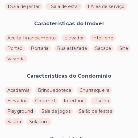
1 Sala de jantar
1 Sala de estar
1 Área de serviço
Características do Imóvel
Aceita Financiamento
Elevador
Interfone
Portao
Portaria
Rua asfaltada
Sacada
Site
Varanda
Características do Condomínio
Academia
Brinquedoteca
Churrasqueira
Elevador
Gourmet
Interfone
Piscina
Playground
Sala de jogos
Salão de festas
Sauna
Solarium