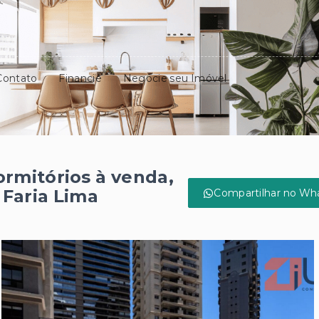
Contato
Financie
Negocie seu Imóvel
rmitórios à venda,
Faria Lima
Compartilhar no Wh