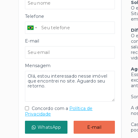
So
O e
Sit
Telefone
emp
Di
O e
E-mail
con
sal
rec
vid
Mensagem
Ag
Ess
exc
ant
Som
A d
Concordo com a
Política de
nos
Privacidade
Cas
WhatsApp
E-mail
pod