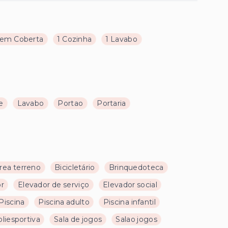
em Coberta
1 Cozinha
1 Lavabo
e
Lavabo
Portao
Portaria
rea terreno
Bicicletário
Brinquedoteca
or
Elevador de serviço
Elevador social
Piscina
Piscina adulto
Piscina infantil
liesportiva
Sala de jogos
Salao jogos