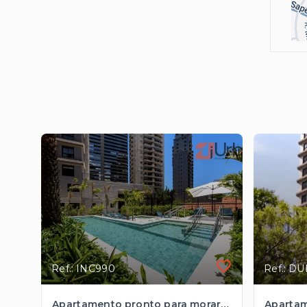
Ref.: INC990
Ref.: D
Apartamento pronto para morar com 3 dormitórios à venda, 94 m² em Pinheiros