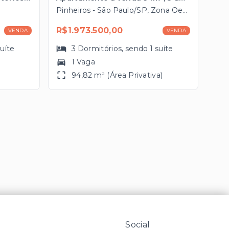
Pinheiros - São Paulo/SP, Zona Oeste
R$1.973.500,00
VENDA
VENDA
suíte
3
Dormitórios
, sendo
1
suíte
1 Vaga
94,82 m² (Área Privativa)
Social