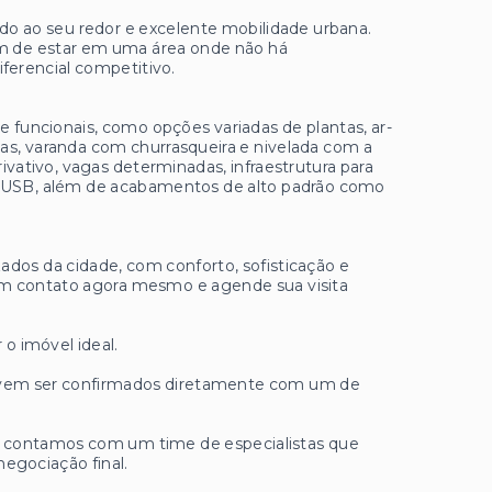
o ao seu redor e excelente mobilidade urbana.
lém de estar em uma área onde não há
ferencial competitivo.
funcionais, como opções variadas de plantas, ar-
as, varanda com churrasqueira e nivelada com a
ivativo, vagas determinadas, infraestrutura para
as USB, além de acabamentos de alto padrão como
ados da cidade, com conforto, sofisticação e
em contato agora mesmo e agende sua visita
 o imóvel ideal.
 devem ser confirmados diretamente com um de
ue contamos com um time de especialistas que
negociação final.