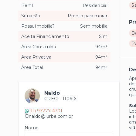
S
Perfil
Residencial
Situação
Pronto para morar
Pr
Possui mobília?
Sem mobília
B
Aceita Financiamento
Sim
P
Área Construída
94m²
Área Privativa
94m²
Área Total
94m²
De
Apa
de 
chu
Naldo
qua
CRECI -
110616
So
(11) 97277-4701
Loc
naldo@iurbe.com.br
inf
amp
vid
Nome