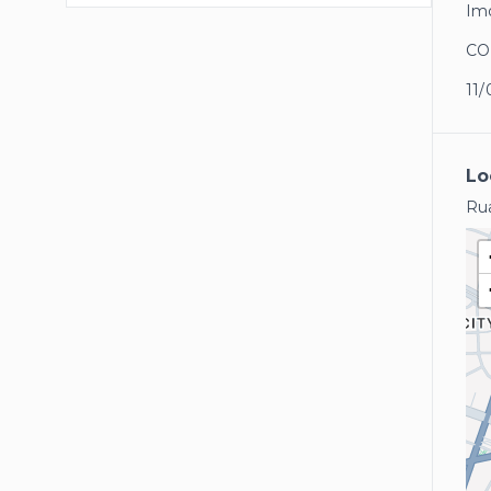
Imó
CO
11/
Lo
Rua