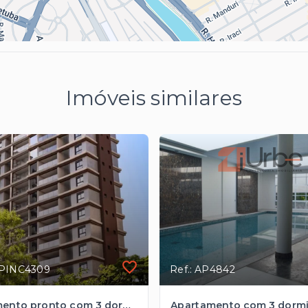
Imóveis similares
UPINC4309
Ref.: AP4842
Apartamento pronto com 3 dormitórios à venda, 94m² em Pinheiros rpóximo à Faria Lima