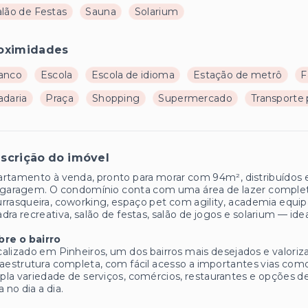
alão de Festas
Sauna
Solarium
oximidades
anco
Escola
Escola de idioma
Estação de metrô
F
adaria
Praça
Shopping
Supermercado
Transporte 
scrição do imóvel
rtamento à venda, pronto para morar com 94m², distribuídos e
garagem. O condomínio conta com uma área de lazer completa, 
rrasqueira, coworking, espaço pet com agility, academia equipad
dra recreativa, salão de festas, salão de jogos e solarium — idea
bre o bairro
alizado em Pinheiros, um dos bairros mais desejados e valori
raestrutura completa, com fácil acesso a importantes vias com
la variedade de serviços, comércios, restaurantes e opções de
a no dia a dia.