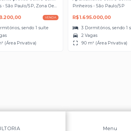
Pinheiros - São Paulo/SP, Zona Oeste
Pinheiros - São Paulo/SP
8.200,00
R$1.695.000,00
VENDA
rmitórios
, sendo
1
suíte
3
Dormitórios
, sendo
1
gas
2 Vagas
² (Área Privativa)
90 m² (Área Privativa)
ULTORIA
Menu