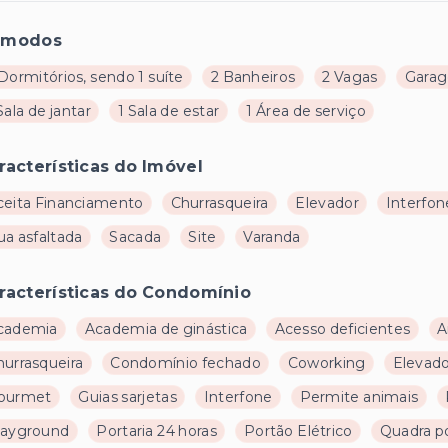
ômodos
Dormitórios, sendo 1 suíte
2 Banheiros
2 Vagas
Garag
Sala de jantar
1 Sala de estar
1 Área de serviço
racterísticas do Imóvel
ceita Financiamento
Churrasqueira
Elevador
Interfon
ua asfaltada
Sacada
Site
Varanda
racterísticas do Condomínio
cademia
Academia de ginástica
Acesso deficientes
A
hurrasqueira
Condomínio fechado
Coworking
Elevad
ourmet
Guias sarjetas
Interfone
Permite animais
layground
Portaria 24 horas
Portão Elétrico
Quadra po