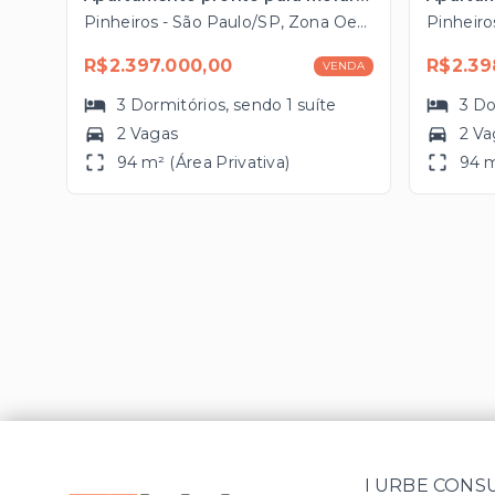
Pinheiros - São Paulo/SP, Zona Oeste
R$2.397.000,00
R$2.39
VENDA
3
Dormitórios
, sendo
1
suíte
3
Do
2 Vagas
2 Va
94 m² (Área Privativa)
94 m
I URBE CONS