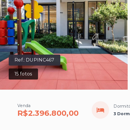
Ref.:
DUPINC467
15
fotos
Venda
Dormitó
R$2.396.800,00
3 Dormi