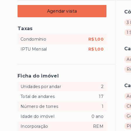
Agendar visita
C
3 
Taxas
1 
Condomínio
R$1,00
Ca
IPTU Mensal
R$1,00
A
R
Ficha do imóvel
Ca
Unidades por andar
2
A
Total de andares
17
C
Número de torres
1
G
Idade do imóvel
0 ano
P
Incorporação
REM