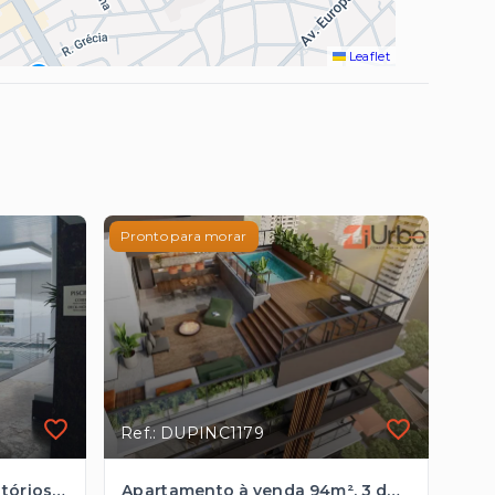
Leaflet
Pronto para morar
Ref.: DUPINC1179
Apartamento com 3 dormitórios à venda, 90 m² por R$ 1.695.000,00 - Pinheiros - São Paulo/SP
Apartamento à venda 94m², 3 dormitórios próximo ao Metrô em Pinheiros