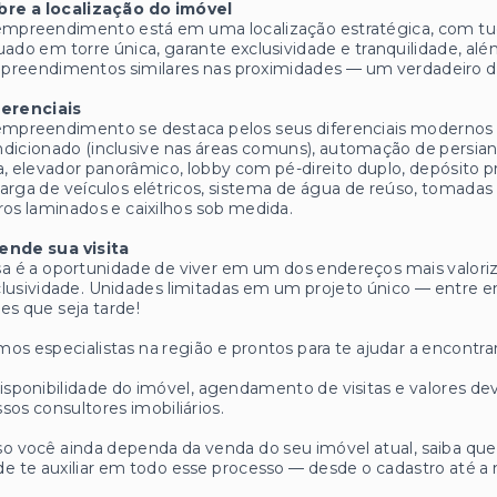
bre a localização do imóvel
mpreendimento está em uma localização estratégica, com tud
uado em torre única, garante exclusividade e tranquilidade, a
reendimentos similares nas proximidades — um verdadeiro di
ferenciais
mpreendimento se destaca pelos seus diferenciais modernos e 
dicionado (inclusive nas áreas comuns), automação de persian
a, elevador panorâmico, lobby com pé-direito duplo, depósito pr
arga de veículos elétricos, sistema de água de reúso, tomad
ros laminados e caixilhos sob medida.
ende sua visita
a é a oportunidade de viver em um dos endereços mais valoriz
lusividade. Unidades limitadas em um projeto único — entre 
es que seja tarde!
os especialistas na região e prontos para te ajudar a encontrar
isponibilidade do imóvel, agendamento de visitas e valores
sos consultores imobiliários.
o você ainda dependa da venda do seu imóvel atual, saiba q
e te auxiliar em todo esse processo — desde o cadastro até a 