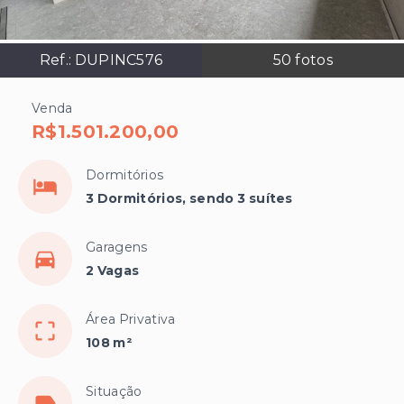
Ref.:
DUPINC576
50
fotos
Venda
R$1.501.200,00
Dormitórios
3 Dormitórios, sendo 3 suítes
Garagens
2 Vagas
Área Privativa
108 m²
Situação