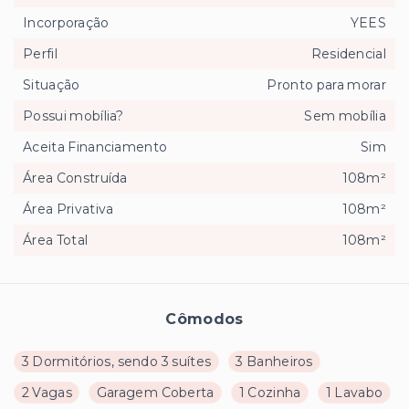
Incorporação
YEES
Perfil
Residencial
Situação
Pronto para morar
Possui mobília?
Sem mobília
Aceita Financiamento
Sim
Área Construída
108m²
Área Privativa
108m²
Área Total
108m²
Cômodos
3 Dormitórios, sendo 3 suítes
3 Banheiros
2 Vagas
Garagem Coberta
1 Cozinha
1 Lavabo