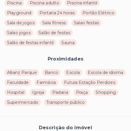
Piscina
Piscina adulto
Piscina infantil
Playground
Portaria 24 horas
Portão Elétrico
Sala de jogos
Sala fitness
Salao festas
Salao jogos
Salão de festas
Salão de festas infantil
Sauna
Proximidades
Allianz Parque
Banco
Escola
Escola de idioma
Faculdade
Farmácia
Futura Estação Perdizes
Hospital
Igreja
Padaria
Praça
Shopping
Supermercado
Transporte público
Descrição do imóvel