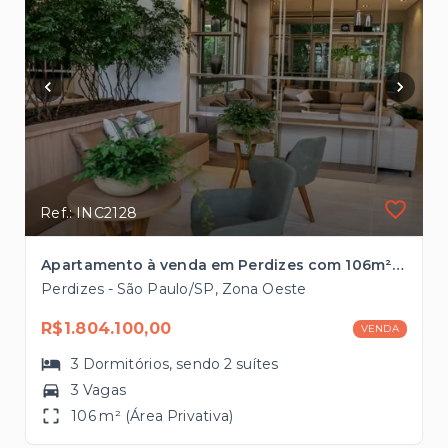
Ref.: INC2128
Apartamento à venda em Perdizes com 106m², 2 vagas pronto para morar
Perdizes - São Paulo/SP, Zona Oeste
R$1.804.100,00
VENDA
3
Dormitórios
, sendo
2
suítes
3 Vagas
106 m² (Área Privativa)