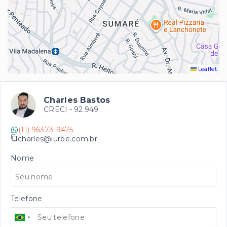
Leaflet
Charles Bastos
CRECI -
92.949
(11) 96373-9475
charles@iurbe.com.br
Nome
Telefone