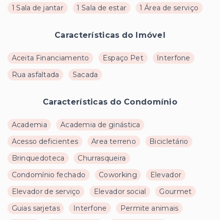
1 Sala de jantar
1 Sala de estar
1 Área de serviço
Características do Imóvel
Aceita Financiamento
Espaço Pet
Interfone
Rua asfaltada
Sacada
Características do Condomínio
Academia
Academia de ginástica
Acesso deficientes
Area terreno
Bicicletário
Brinquedoteca
Churrasqueira
Condomínio fechado
Coworking
Elevador
Elevador de serviço
Elevador social
Gourmet
Guias sarjetas
Interfone
Permite animais