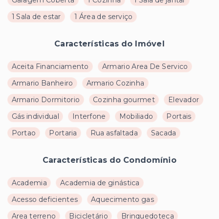
1 Sala de estar
1 Área de serviço
Características do Imóvel
Aceita Financiamento
Armario Area De Servico
Armario Banheiro
Armario Cozinha
Armario Dormitorio
Cozinha gourmet
Elevador
Gás individual
Interfone
Mobiliado
Portais
Portao
Portaria
Rua asfaltada
Sacada
Características do Condomínio
Academia
Academia de ginástica
Acesso deficientes
Aquecimento gas
Area terreno
Bicicletário
Brinquedoteca