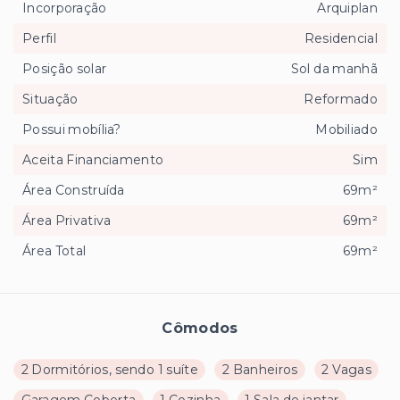
Incorporação
Arquiplan
Perfil
Residencial
Posição solar
Sol da manhã
Situação
Reformado
Possui mobília?
Mobiliado
Aceita Financiamento
Sim
Área Construída
69m²
Área Privativa
69m²
Área Total
69m²
Cômodos
2 Dormitórios, sendo 1 suíte
2 Banheiros
2 Vagas
Garagem Coberta
1 Cozinha
1 Sala de jantar