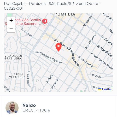
Rua Cajaíba - Perdizes - São Paulo/SP, Zona Oeste
-
05025-001
+
−
Leaflet
Naldo
CRECI -
110616