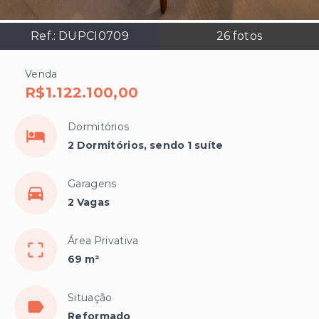
Ref.:
DUPCI0709
26
fotos
Venda
R$1.122.100,00
Dormitórios
2 Dormitórios, sendo 1 suíte
Garagens
2 Vagas
Área Privativa
69 m²
Situação
Reformado