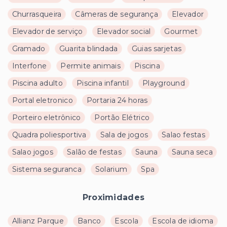
Churrasqueira
Câmeras de segurança
Elevador
Elevador de serviço
Elevador social
Gourmet
Gramado
Guarita blindada
Guias sarjetas
Interfone
Permite animais
Piscina
Piscina adulto
Piscina infantil
Playground
Portal eletronico
Portaria 24 horas
Porteiro eletrônico
Portão Elétrico
Quadra poliesportiva
Sala de jogos
Salao festas
Salao jogos
Salão de festas
Sauna
Sauna seca
Sistema seguranca
Solarium
Spa
Proximidades
Allianz Parque
Banco
Escola
Escola de idioma